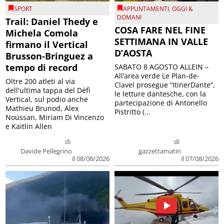
SPORT
APPUNTAMENTI
,
OGGI &
DOMANI
Trail: Daniel Thedy e
COSA FARE NEL FINE
Michela Comola
SETTIMANA IN VALLE
firmano il Vertical
D’AOSTA
Brusson-Bringuez a
tempo di record
SABATO 8 AGOSTO ALLEIN –
All’area verde Le Plan-de-
Oltre 200 atleti al via
Clavel prosegue “ItinerDante”,
dell'ultima tappa del Défì
le letture dantesche, con la
Vertical, sul podio anche
partecipazione di Antonello
Mathieu Brunod, Alex
Pistritto (...
Noussan, Miriam Di Vincenzo
e Kaitlin Allen
di
di
Davide Pellegrino
gazzettamatin
il 08/08/2026
il 07/08/2026