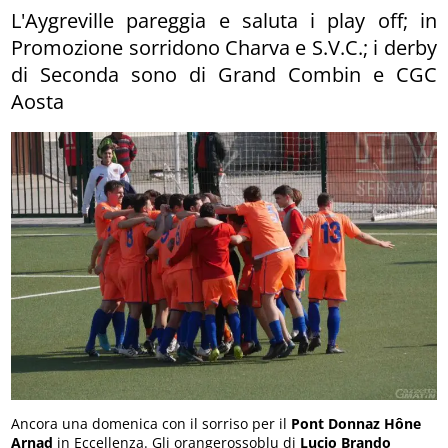
L'Aygreville pareggia e saluta i play off; in
Promozione sorridono Charva e S.V.C.; i derby
di Seconda sono di Grand Combin e CGC
Aosta
Ancora una domenica con il sorriso per il
Pont Donnaz Hône
Arnad
in Eccellenza. Gli orangerossoblu di
Lucio Brando