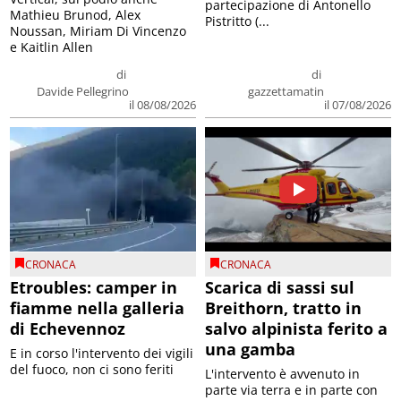
partecipazione di Antonello
Mathieu Brunod, Alex
Pistritto (...
Noussan, Miriam Di Vincenzo
e Kaitlin Allen
di
di
Davide Pellegrino
gazzettamatin
il 08/08/2026
il 07/08/2026
CRONACA
CRONACA
Etroubles: camper in
Scarica di sassi sul
fiamme nella galleria
Breithorn, tratto in
di Echevennoz
salvo alpinista ferito a
una gamba
E in corso l'intervento dei vigili
del fuoco, non ci sono feriti
L'intervento è avvenuto in
parte via terra e in parte con