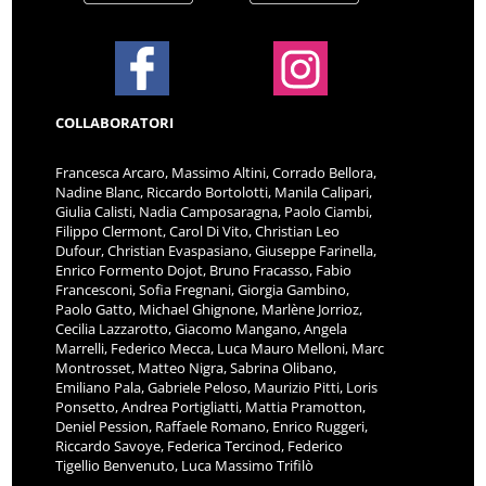
COLLABORATORI
Francesca Arcaro, Massimo Altini, Corrado Bellora,
Nadine Blanc, Riccardo Bortolotti, Manila Calipari,
Giulia Calisti, Nadia Camposaragna, Paolo Ciambi,
Filippo Clermont, Carol Di Vito, Christian Leo
Dufour, Christian Evaspasiano, Giuseppe Farinella,
Enrico Formento Dojot, Bruno Fracasso, Fabio
Francesconi, Sofia Fregnani, Giorgia Gambino,
Paolo Gatto, Michael Ghignone, Marlène Jorrioz,
Cecilia Lazzarotto, Giacomo Mangano, Angela
Marrelli, Federico Mecca, Luca Mauro Melloni, Marc
Montrosset, Matteo Nigra, Sabrina Olibano,
Emiliano Pala, Gabriele Peloso, Maurizio Pitti, Loris
Ponsetto, Andrea Portigliatti, Mattia Pramotton,
Deniel Pession, Raffaele Romano, Enrico Ruggeri,
Riccardo Savoye, Federica Tercinod, Federico
Tigellio Benvenuto, Luca Massimo Trifilò