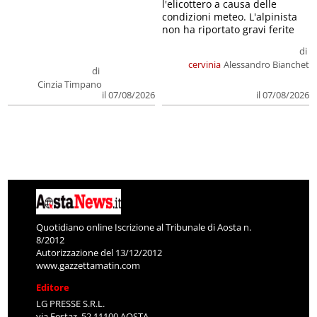
l'elicottero a causa delle
condizioni meteo. L'alpinista
non ha riportato gravi ferite
di
cervinia
Alessandro Bianchet
di
Cinzia Timpano
il 07/08/2026
il 07/08/2026
Quotidiano online Iscrizione al Tribunale di Aosta n.
8/2012
Autorizzazione del 13/12/2012
www.gazzettamatin.com
Editore
LG PRESSE S.R.L.
via Festaz, 52 11100 AOSTA