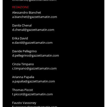
REDAZIONE
Alessandro Bianchet
a.bianchet@gazzettamatin.com
Danila Chenal
d.chenal@gazzettamatin.com
Erika David
e.david@gazzettamatin.com
Davide Pellegrino
d.pellegrino@gazzettamatin.com
Cinzia Timpano
c.timpano@gazzettamatin.com
Arianna Papalia
a.papalia@gazzettamatin.com
Thomas Piccot
t.piccot@gazzettamatin.com
Fausto Vassoney
f.vassoney@gazzettamatin.com