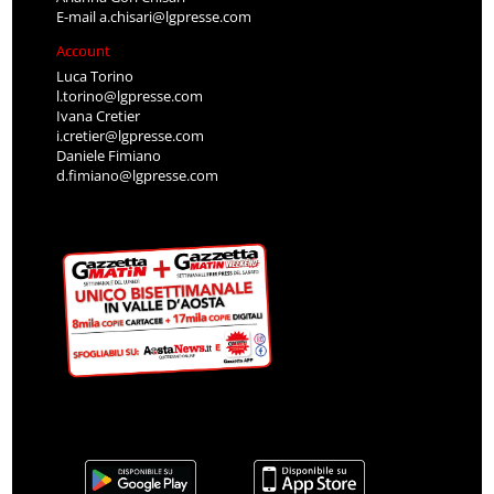
E-mail
a.chisari@lgpresse.com
Account
Luca Torino
l.torino@lgpresse.com
Ivana Cretier
i.cretier@lgpresse.com
Daniele Fimiano
d.fimiano@lgpresse.com