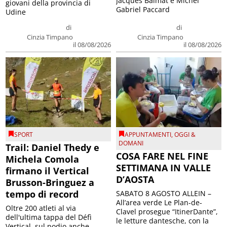
Jacques Balmat e Michel
giovani della provincia di
Gabriel Paccard
Udine
di
di
Cinzia Timpano
Cinzia Timpano
il 08/08/2026
il 08/08/2026
SPORT
APPUNTAMENTI
,
OGGI &
DOMANI
Trail: Daniel Thedy e
COSA FARE NEL FINE
Michela Comola
SETTIMANA IN VALLE
firmano il Vertical
D’AOSTA
Brusson-Bringuez a
tempo di record
SABATO 8 AGOSTO ALLEIN –
All’area verde Le Plan-de-
Oltre 200 atleti al via
Clavel prosegue “ItinerDante”,
dell'ultima tappa del Défì
le letture dantesche, con la
Vertical, sul podio anche