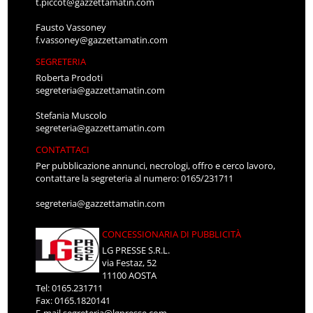
t.piccot@gazzettamatin.com
Fausto Vassoney
f.vassoney@gazzettamatin.com
SEGRETERIA
Roberta Prodoti
segreteria@gazzettamatin.com
Stefania Muscolo
segreteria@gazzettamatin.com
CONTATTACI
Per pubblicazione annunci, necrologi, offro e cerco lavoro,
contattare la segreteria al numero: 0165/231711
segreteria@gazzettamatin.com
CONCESSIONARIA DI PUBBLICITÀ
LG PRESSE S.R.L.
via Festaz, 52
11100 AOSTA
Tel: 0165.231711
Fax: 0165.1820141
E-mail
segreteria@lgpresse.com