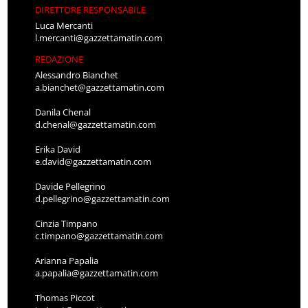
DIRETTORE RESPONSABILE
Luca Mercanti
l.mercanti@gazzettamatin.com
REDAZIONE
Alessandro Bianchet
a.bianchet@gazzettamatin.com
Danila Chenal
d.chenal@gazzettamatin.com
Erika David
e.david@gazzettamatin.com
Davide Pellegrino
d.pellegrino@gazzettamatin.com
Cinzia Timpano
c.timpano@gazzettamatin.com
Arianna Papalia
a.papalia@gazzettamatin.com
Thomas Piccot