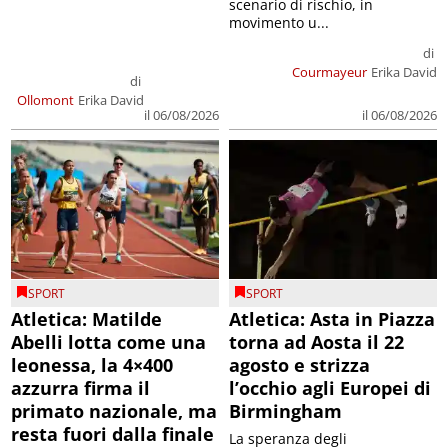
scenario di rischio, in
movimento u...
di
Courmayeur
Erika David
di
Ollomont
Erika David
il 06/08/2026
il 06/08/2026
SPORT
SPORT
Atletica: Matilde
Atletica: Asta in Piazza
Abelli lotta come una
torna ad Aosta il 22
leonessa, la 4×400
agosto e strizza
azzurra firma il
l’occhio agli Europei di
primato nazionale, ma
Birmingham
resta fuori dalla finale
La speranza degli