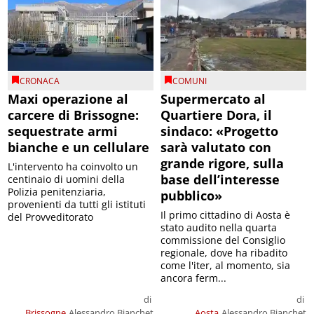
CRONACA
COMUNI
Maxi operazione al
Supermercato al
carcere di Brissogne:
Quartiere Dora, il
sequestrate armi
sindaco: «Progetto
bianche e un cellulare
sarà valutato con
grande rigore, sulla
L'intervento ha coinvolto un
base dell’interesse
centinaio di uomini della
Polizia penitenziaria,
pubblico»
provenienti da tutti gli istituti
Il primo cittadino di Aosta è
del Provveditorato
stato audito nella quarta
commissione del Consiglio
regionale, dove ha ribadito
come l'iter, al momento, sia
ancora ferm...
di
di
Brissogne
Alessandro Bianchet
Aosta
Alessandro Bianchet