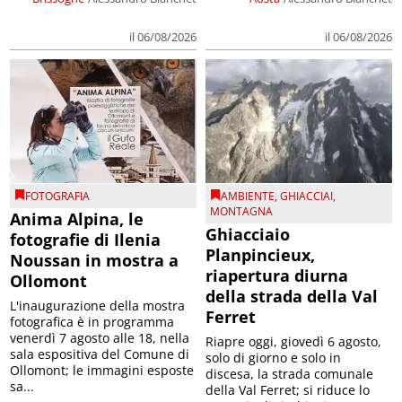
il 06/08/2026
il 06/08/2026
FOTOGRAFIA
AMBIENTE
,
GHIACCIAI
,
MONTAGNA
Anima Alpina, le
Ghiacciaio
fotografie di Ilenia
Planpincieux,
Noussan in mostra a
riapertura diurna
Ollomont
della strada della Val
L'inaugurazione della mostra
Ferret
fotografica è in programma
venerdì 7 agosto alle 18, nella
Riapre oggi, giovedì 6 agosto,
sala espositiva del Comune di
solo di giorno e solo in
Ollomont; le immagini esposte
discesa, la strada comunale
sa...
della Val Ferret; si riduce lo