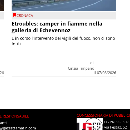
CRONACA
Etroubles: camper in fiamme nella
galleria di Echevennoz
E in corso l'intervento dei vigili del fuoco, non ci sono
feriti
di
Cinzia Timpano
026
il 07/08/2026
CONCESSIONARIA DI PUBBLIC
E RESPONSABILE
LG PRESSE S.R.
anti
via Festaz, 52
i@gazzettamatin.com