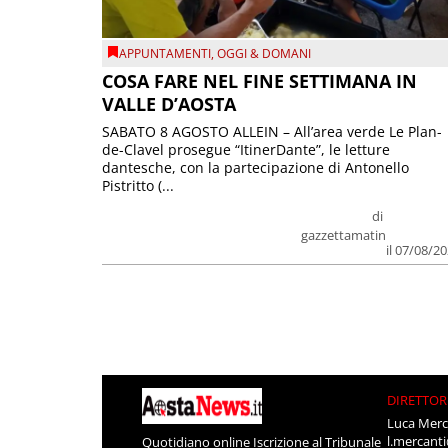
APPUNTAMENTI
,
OGGI & DOMANI
COSA FARE NEL FINE SETTIMANA IN
VALLE D’AOSTA
SABATO 8 AGOSTO ALLEIN – All’area verde Le Plan-
de-Clavel prosegue “ItinerDante”, le letture
dantesche, con la partecipazione di Antonello
Pistritto (...
di
gazzettamatin
il 07/08/2
DIRETTOR
Luca Merc
l.mercant
Quotidiano online Iscrizione al Tribunale