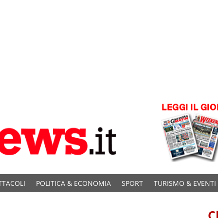
TTACOLI
POLITICA & ECONOMIA
SPORT
TURISMO & EVENTI
C