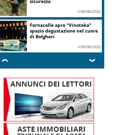
il 09/08/2026
Si è spento a Roma
Massimiliano Cencelli, diede il
nome al famoso Manuale
il 09/08/2026
❮
❯