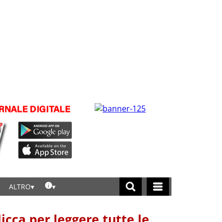
ALTRO
licca per leggere tutte le