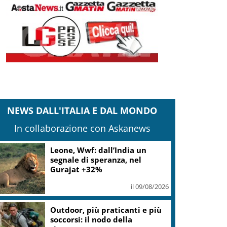
NEWS DALL'ITALIA E DAL MONDO
In collaborazione con Askanews
Iran, Mojtaba Khamenei ha
incontrato Pezeshkian
il 09/08/2026
Gaza, Israele respinge il piano
in 15 punti del Board of Peace