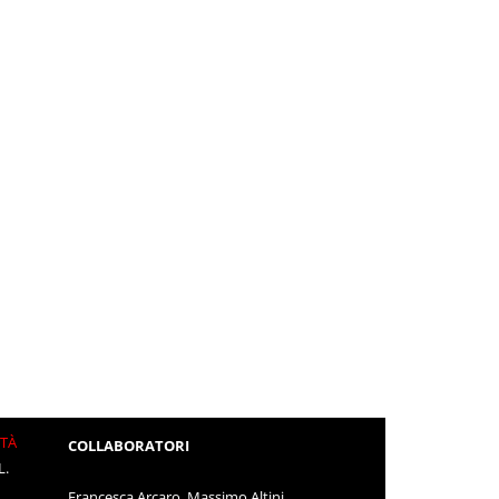
ITÀ
COLLABORATORI
L.
Francesca Arcaro, Massimo Altini,