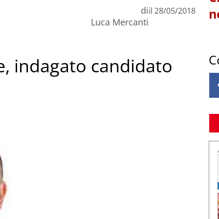
di
il
28/05/2018
n
Luca Mercanti
C
e, indagato candidato