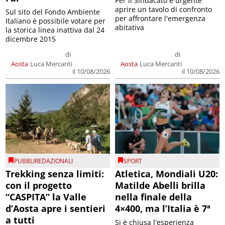
Per il Sindacato è urgente
aprire un tavolo di confronto
Sul sito del Fondo Ambiente
per affrontare l'emergenza
Italiano è possibile votare per
abitativa
la storica linea inattiva dal 24
dicembre 2015
di
di
Aosta
Luca Mercanti
Aosta
Luca Mercanti
il 10/08/2026
il 10/08/2026
PUBBLIREDAZIONALI
SPORT
Trekking senza limiti:
Atletica, Mondiali U20:
con il progetto
Matilde Abelli brilla
“CASPITA” la Valle
nella finale della
d’Aosta apre i sentieri
4×400, ma l’Italia è 7ª
a tutti
Si è chiusa l'esperienza