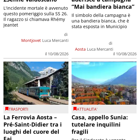
“Mai bandiera bianca”
L'incidente mortale è avvenuto
questo pomeriggio sulla SS 26.
Il simbolo della campagna è
Il ragazzo si chiamava Rhémy
una bandiera bianca, che è
Jeantet
stata esposta in Municipio
di
Montjovet
Luca Mercanti
di
Aosta
Luca Mercanti
il 10/08/2026
il 10/08/2026
TRASPORTI
ATTUALITA'
La Ferrovia Aosta –
Casa, appello Sunia:
Pré-Saint-Didier tra i
tutelare inquilini
luoghi del cuore del
fragili
Fai