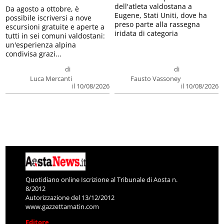
dell'atleta valdostana a
Da agosto a ottobre, è
Eugene, Stati Uniti, dove ha
possibile iscriversi a nove
preso parte alla rassegna
escursioni gratuite e aperte a
iridata di categoria
tutti in sei comuni valdostani:
un'esperienza alpina
condivisa grazi...
di
di
Luca Mercanti
Fausto Vassoney
il 10/08/2026
il 10/08/2026
Quotidiano online Iscrizione al Tribunale di Aosta n.
8/2012
Autorizzazione del 13/12/2012
www.gazzettamatin.com
Editore