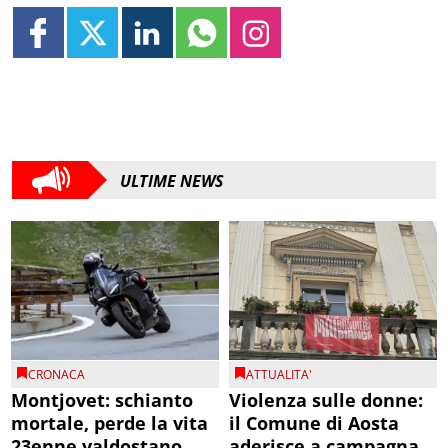
ULTIME NEWS
CRONACA
ATTUALITA'
Montjovet: schianto
Violenza sulle donne:
mortale, perde la vita
il Comune di Aosta
23enne valdostano
aderisce a campagna