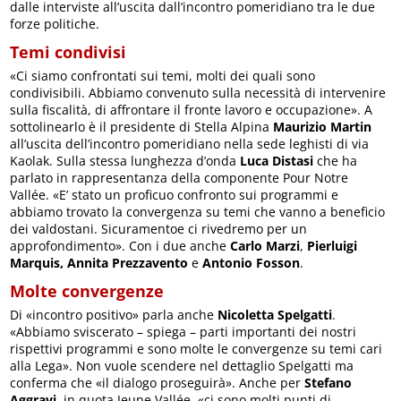
dalle interviste all’uscita dall’incontro pomeridiano tra le due
forze politiche.
Temi condivisi
«Ci siamo confrontati sui temi, molti dei quali sono
condivisibili. Abbiamo convenuto sulla necessità di intervenire
sulla fiscalità, di affrontare il fronte lavoro e occupazione». A
sottolinearlo è il presidente di Stella Alpina
Maurizio Martin
all’uscita dell’incontro pomeridiano nella sede leghisti di via
Kaolak. Sulla stessa lunghezza d’onda
Luca Distasi
che ha
parlato in rappresentanza della componente Pour Notre
Vallée. «E’ stato un proficuo confronto sui programmi e
abbiamo trovato la convergenza su temi che vanno a beneficio
dei valdostani. Sicuramentoe ci rivedremo per un
approfondimento». Con i due anche
Carlo Marzi
,
Pierluigi
Marquis,
Annita Prezzavento
e
Antonio Fosson
.
Molte convergenze
Di «incontro positivo» parla anche
Nicoletta Spelgatti
.
«Abbiamo sviscerato – spiega – parti importanti dei nostri
rispettivi programmi e sono molte le convergenze su temi cari
alla Lega». Non vuole scendere nel dettaglio Spelgatti ma
conferma che «il dialogo proseguirà». Anche per
Stefano
Aggravi
, in quota Jeune Vallée, «ci sono molti punti di