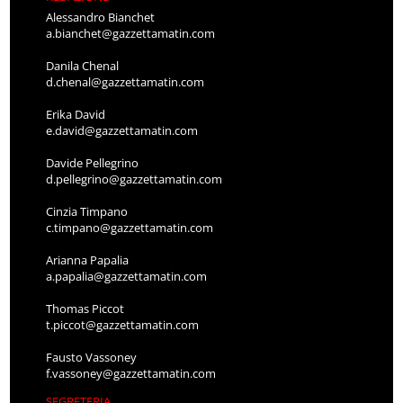
Alessandro Bianchet
a.bianchet@gazzettamatin.com
Danila Chenal
d.chenal@gazzettamatin.com
Erika David
e.david@gazzettamatin.com
Davide Pellegrino
d.pellegrino@gazzettamatin.com
Cinzia Timpano
c.timpano@gazzettamatin.com
Arianna Papalia
a.papalia@gazzettamatin.com
Thomas Piccot
t.piccot@gazzettamatin.com
Fausto Vassoney
f.vassoney@gazzettamatin.com
SEGRETERIA