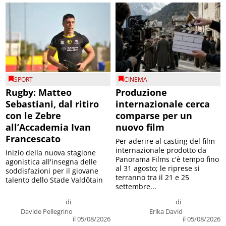
SPORT
CINEMA
Rugby: Matteo
Produzione
Sebastiani, dal ritiro
internazionale cerca
con le Zebre
comparse per un
all’Accademia Ivan
nuovo film
Francescato
Per aderire al casting del film
internazionale prodotto da
Inizio della nuova stagione
Panorama Films c'è tempo fino
agonistica all'insegna delle
al 31 agosto; le riprese si
soddisfazioni per il giovane
terranno tra il 21 e 25
talento dello Stade Valdôtain
settembre...
di
di
Davide Pellegrino
Erika David
il 05/08/2026
il 05/08/2026