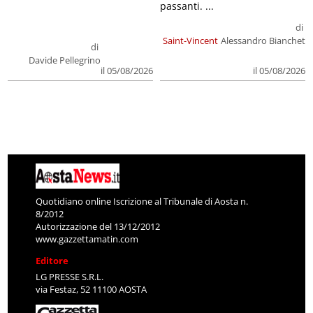
passanti. ...
di
Saint-Vincent
Alessandro Bianchet
di
Davide Pellegrino
il 05/08/2026
il 05/08/2026
Quotidiano online Iscrizione al Tribunale di Aosta n.
8/2012
Autorizzazione del 13/12/2012
www.gazzettamatin.com
Editore
LG PRESSE S.R.L.
via Festaz, 52 11100 AOSTA