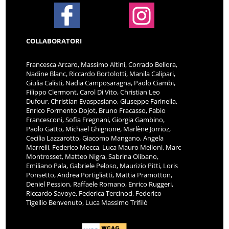
COLLABORATORI
Francesca Arcaro, Massimo Altini, Corrado Bellora,
Nadine Blanc, Riccardo Bortolotti, Manila Calipari,
Giulia Calisti, Nadia Camposaragna, Paolo Ciambi,
Filippo Clermont, Carol Di Vito, Christian Leo
Dufour, Christian Evaspasiano, Giuseppe Farinella,
Enrico Formento Dojot, Bruno Fracasso, Fabio
Francesconi, Sofia Fregnani, Giorgia Gambino,
Paolo Gatto, Michael Ghignone, Marlène Jorrioz,
Cecilia Lazzarotto, Giacomo Mangano, Angela
Marrelli, Federico Mecca, Luca Mauro Melloni, Marc
Montrosset, Matteo Nigra, Sabrina Olibano,
Emiliano Pala, Gabriele Peloso, Maurizio Pitti, Loris
Ponsetto, Andrea Portigliatti, Mattia Pramotton,
Deniel Pession, Raffaele Romano, Enrico Ruggeri,
Riccardo Savoye, Federica Tercinod, Federico
Tigellio Benvenuto, Luca Massimo Trifilò