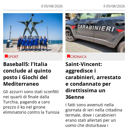
il 05/08/2026
il 05/08/2026
SPORT
CRONACA
Baseball5: l’Italia
Saint-Vincent:
conclude al quinto
aggredisce i
posto i Giochi del
carabinieri, arrestato
Mediterraneo
e condannato per
direttissima un
Gli azzurri sono stati sconfitti
36enne
nei quarti di finale dalla
Turchia, pagando a caro
I fatti sono avvenuti nella
prezzo il ko nel girone
giornata di ieri nella cittadina
eliminatorio contro la Tunisia
termale, dove i carabinieri
erano stati allertati per un
uomo che disturbava i