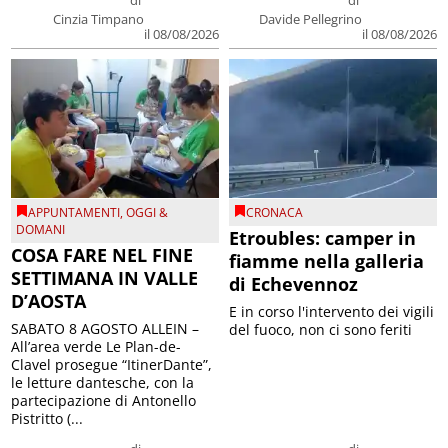
di
di
Cinzia Timpano
Davide Pellegrino
il 08/08/2026
il 08/08/2026
APPUNTAMENTI
,
OGGI &
CRONACA
DOMANI
Etroubles: camper in
COSA FARE NEL FINE
fiamme nella galleria
SETTIMANA IN VALLE
di Echevennoz
D’AOSTA
E in corso l'intervento dei vigili
SABATO 8 AGOSTO ALLEIN –
del fuoco, non ci sono feriti
All’area verde Le Plan-de-
Clavel prosegue “ItinerDante”,
le letture dantesche, con la
partecipazione di Antonello
Pistritto (...