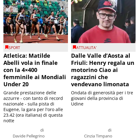
SPORT
ATTUALITA'
Atletica: Matilde
Dalle Valle d’Aosta al
Abelli vola in finale
Friuli: Henry regala un
con la 4×400
motorino Ciao ai
femminile ai Mondiali
ragazzini che
Under 20
vendevano limonata
Grande prestazione delle
Ondata di generosità per i tre
azzurre - con tanto di record
giovani della provincia di
nazionale - sulla pista di
Udine
Eugene, la gara per l'oro alle
23.42 (ora italiana) di questa
notte
di
di
Davide Pellegrino
Cinzia Timpano