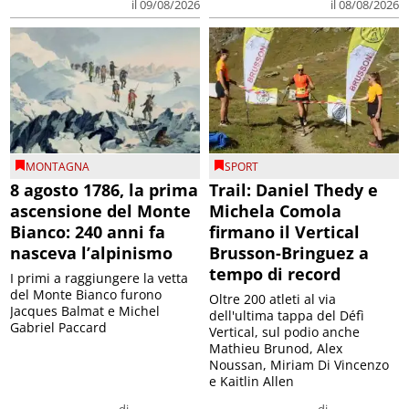
il 09/08/2026
il 08/08/2026
MONTAGNA
SPORT
8 agosto 1786, la prima
Trail: Daniel Thedy e
ascensione del Monte
Michela Comola
Bianco: 240 anni fa
firmano il Vertical
nasceva l’alpinismo
Brusson-Bringuez a
tempo di record
I primi a raggiungere la vetta
del Monte Bianco furono
Oltre 200 atleti al via
Jacques Balmat e Michel
dell'ultima tappa del Défì
Gabriel Paccard
Vertical, sul podio anche
Mathieu Brunod, Alex
Noussan, Miriam Di Vincenzo
e Kaitlin Allen