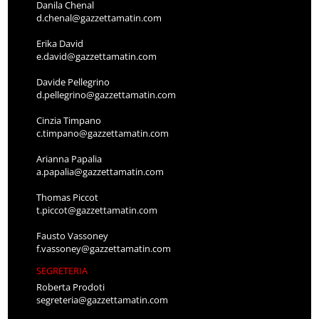
Danila Chenal
d.chenal@gazzettamatin.com
Erika David
e.david@gazzettamatin.com
Davide Pellegrino
d.pellegrino@gazzettamatin.com
Cinzia Timpano
c.timpano@gazzettamatin.com
Arianna Papalia
a.papalia@gazzettamatin.com
Thomas Piccot
t.piccot@gazzettamatin.com
Fausto Vassoney
f.vassoney@gazzettamatin.com
SEGRETERIA
Roberta Prodoti
segreteria@gazzettamatin.com