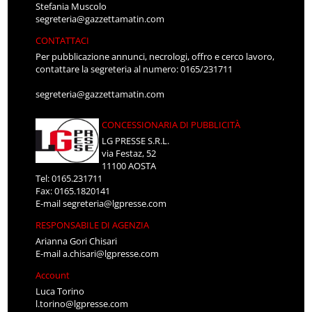
Stefania Muscolo
segreteria@gazzettamatin.com
CONTATTACI
Per pubblicazione annunci, necrologi, offro e cerco lavoro,
contattare la segreteria al numero: 0165/231711
segreteria@gazzettamatin.com
CONCESSIONARIA DI PUBBLICITÀ
LG PRESSE S.R.L.
via Festaz, 52
11100 AOSTA
Tel: 0165.231711
Fax: 0165.1820141
E-mail
segreteria@lgpresse.com
RESPONSABILE DI AGENZIA
Arianna Gori Chisari
E-mail
a.chisari@lgpresse.com
Account
Luca Torino
l.torino@lgpresse.com