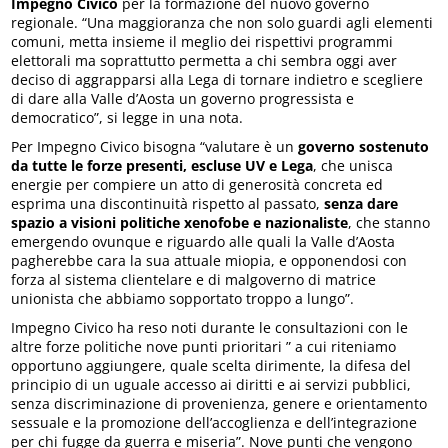
Impegno Civico
per la formazione del nuovo governo
regionale. “Una maggioranza che non solo guardi agli elementi
comuni, metta insieme il meglio dei rispettivi programmi
elettorali ma soprattutto permetta a chi sembra oggi aver
deciso di aggrapparsi alla Lega di tornare indietro e scegliere
di dare alla Valle d’Aosta un governo progressista e
democratico”, si legge in una nota.
Per Impegno Civico bisogna “valutare è un
governo sostenuto
da tutte le forze presenti, escluse UV e Lega
, che unisca
energie per compiere un atto di generosità concreta ed
esprima una discontinuità rispetto al passato,
senza dare
spazio a visioni politiche xenofobe e nazionaliste
, che stanno
emergendo ovunque e riguardo alle quali la Valle d’Aosta
pagherebbe cara la sua attuale miopia, e opponendosi con
forza al sistema clientelare e di malgoverno di matrice
unionista che abbiamo sopportato troppo a lungo”.
Impegno Civico ha reso noti durante le consultazioni con le
altre forze politiche nove punti prioritari ” a cui riteniamo
opportuno aggiungere, quale scelta dirimente, la difesa del
principio di un uguale accesso ai diritti e ai servizi pubblici,
senza discriminazione di provenienza, genere e orientamento
sessuale e la promozione dell’accoglienza e dell’integrazione
per chi fugge da guerra e miseria”. Nove punti che vengono