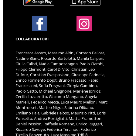
COLLABORATORI
Francesca Arcaro, Massimo Altini, Corrado Bellora,
Nadine Blanc, Riccardo Bortolotti, Manila Calipari,
Giulia Calisti, Nadia Camposaragna, Paolo Ciambi,
Filippo Clermont, Carol Di Vito, Christian Leo
Dufour, Christian Evaspasiano, Giuseppe Farinella,
Enrico Formento Dojot, Bruno Fracasso, Fabio
Francesconi, Sofia Fregnani, Giorgia Gambino,
Paolo Gatto, Michael Ghignone, Marlène Jorrioz,
Cecilia Lazzarotto, Giacomo Mangano, Angela
Marrelli, Federico Mecca, Luca Mauro Melloni, Marc
Montrosset, Matteo Nigra, Sabrina Olibano,
Emiliano Pala, Gabriele Peloso, Maurizio Pitti, Loris
Ponsetto, Andrea Portigliatti, Mattia Pramotton,
Deniel Pession, Raffaele Romano, Enrico Ruggeri,
Riccardo Savoye, Federica Tercinod, Federico
Tigellio Benvenuto, Luca Massimo Trifilò