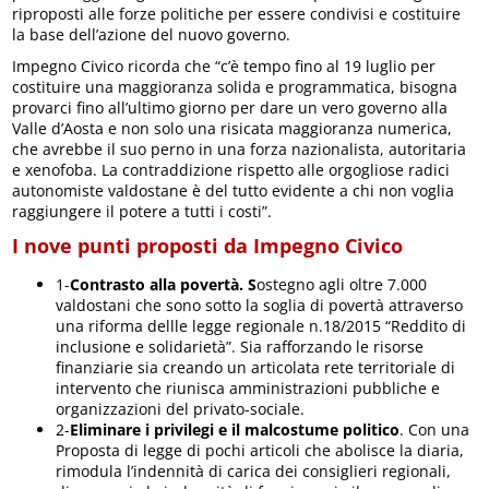
riproposti alle forze politiche per essere condivisi e costituire
la base dell’azione del nuovo governo.
Impegno Civico ricorda che “c’è tempo fino al 19 luglio per
costituire una maggioranza solida e programmatica, bisogna
provarci fino all’ultimo giorno per dare un vero governo alla
Valle d’Aosta e non solo una risicata maggioranza numerica,
che avrebbe il suo perno in una forza nazionalista, autoritaria
e xenofoba. La contraddizione rispetto alle orgogliose radici
autonomiste valdostane è del tutto evidente a chi non voglia
raggiungere il potere a tutti i costi”.
I nove punti proposti da Impegno Civico
1-
Contrasto alla povertà. S
ostegno agli oltre 7.000
valdostani che sono sotto la soglia di povertà attraverso
una riforma dellle legge regionale n.18/2015 “Reddito di
inclusione e solidarietà”. Sia rafforzando le risorse
finanziarie sia creando un articolata rete territoriale di
intervento che riunisca amministrazioni pubbliche e
organizzazioni del privato-sociale.
2-
Eliminare i privilegi e il malcostume politico
. Con una
Proposta di legge di pochi articoli che abolisce la diaria,
rimodula l’indennità di carica dei consiglieri regionali,