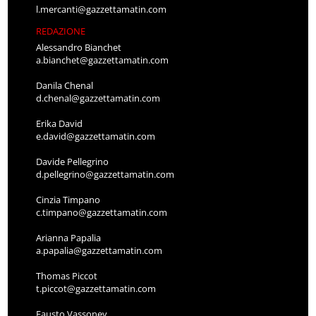
l.mercanti@gazzettamatin.com
REDAZIONE
Alessandro Bianchet
a.bianchet@gazzettamatin.com
Danila Chenal
d.chenal@gazzettamatin.com
Erika David
e.david@gazzettamatin.com
Davide Pellegrino
d.pellegrino@gazzettamatin.com
Cinzia Timpano
c.timpano@gazzettamatin.com
Arianna Papalia
a.papalia@gazzettamatin.com
Thomas Piccot
t.piccot@gazzettamatin.com
Fausto Vassoney