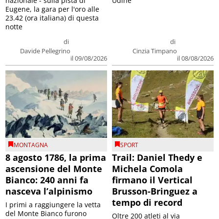
nazionale - sulla pista di
Udine
Eugene, la gara per l'oro alle
23.42 (ora italiana) di questa
notte
di
di
Davide Pellegrino
Cinzia Timpano
il 09/08/2026
il 08/08/2026
MONTAGNA
SPORT
8 agosto 1786, la prima
Trail: Daniel Thedy e
ascensione del Monte
Michela Comola
Bianco: 240 anni fa
firmano il Vertical
nasceva l’alpinismo
Brusson-Bringuez a
tempo di record
I primi a raggiungere la vetta
del Monte Bianco furono
Oltre 200 atleti al via