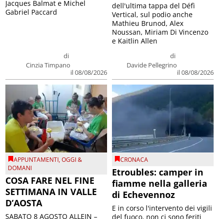
Jacques Balmat e Michel
dell'ultima tappa del Défì
Gabriel Paccard
Vertical, sul podio anche
Mathieu Brunod, Alex
Noussan, Miriam Di Vincenzo
e Kaitlin Allen
di
di
Cinzia Timpano
Davide Pellegrino
il 08/08/2026
il 08/08/2026
APPUNTAMENTI
,
OGGI &
CRONACA
DOMANI
Etroubles: camper in
COSA FARE NEL FINE
fiamme nella galleria
SETTIMANA IN VALLE
di Echevennoz
D’AOSTA
E in corso l'intervento dei vigili
SABATO 8 AGOSTO ALLEIN –
del fuoco, non ci sono feriti