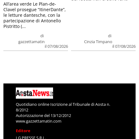
All’area verde Le Plan-de-
Clavel prosegue “ItinerDante”,
le letture dantesche, con la
partecipazione di Antonello
Pistritto (...
di
di
gazzettamatin
Cinzia Timpano
il 07/08/2026
il 07/08/2026
Quotidiano online Iscrizione al Tribunale di Aosta n.
8/2012
Autorizzazione del 13/12/2012
www.gazzettamatin.com
Editore
LG PRESSE S.R.L.