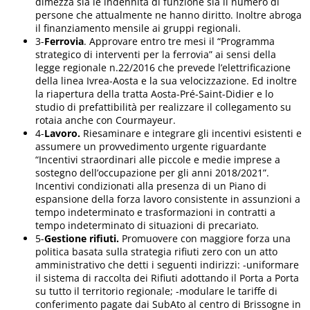
dimezza sia le indennità di funzione sia il numero di
persone che attualmente ne hanno diritto. Inoltre abroga
il finanziamento mensile ai gruppi regionali.
3-
Ferrovia
. Approvare entro tre mesi il “Programma
strategico di interventi per la ferrovia” ai sensi della
legge regionale n.22/2016 che prevede l’elettrificazione
della linea Ivrea-Aosta e la sua velocizzazione. Ed inoltre
la riapertura della tratta Aosta-Pré-Saint-Didier e lo
studio di prefattibilità per realizzare il collegamento su
rotaia anche con Courmayeur.
4-
Lavoro.
Riesaminare e integrare gli incentivi esistenti e
assumere un provvedimento urgente riguardante
“Incentivi straordinari alle piccole e medie imprese a
sostegno dell’occupazione per gli anni 2018/2021”.
Incentivi condizionati alla presenza di un Piano di
espansione della forza lavoro consistente in assunzioni a
tempo indeterminato e trasformazioni in contratti a
tempo indeterminato di situazioni di precariato.
5-
Gestione rifiuti.
Promuovere con maggiore forza una
politica basata sulla strategia rifiuti zero con un atto
amministrativo che detti i seguenti indirizzi: -uniformare
il sistema di raccolta dei Rifiuti adottando il Porta a Porta
su tutto il territorio regionale; -modulare le tariffe di
conferimento pagate dai SubAto al centro di Brissogne in