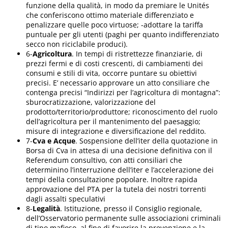
funzione della qualità, in modo da premiare le Unités
che conferiscono ottimo materiale differenziato e
penalizzare quelle poco virtuose; -adottare la tariffa
puntuale per gli utenti (paghi per quanto indifferenziato
secco non riciclabile produci).
6-
Agricoltura
. In tempi di ristrettezze finanziarie, di
prezzi fermi e di costi crescenti, di cambiamenti dei
consumi e stili di vita, occorre puntare su obiettivi
precisi. E’ necessario approvare un atto consiliare che
contenga precisi “Indirizzi per l’agricoltura di montagna”:
sburocratizzazione, valorizzazione del
prodotto/territorio/produttore; riconoscimento del ruolo
dell’agricoltura per il mantenimento del paesaggio;
misure di integrazione e diversificazione del reddito.
7-
Cva e Acque
. Sospensione dell’iter della quotazione in
Borsa di Cva in attesa di una decisione definitiva con il
Referendum consultivo, con atti consiliari che
determinino l’interruzione dell’iter e l’accelerazione dei
tempi della consultazione popolare. Inoltre rapida
approvazione del PTA per la tutela dei nostri torrenti
dagli assalti speculativi
8-
Legalità
. Istituzione,
presso il Consiglio regionale,
dell’Osservatorio permanente sulle associazioni criminali
di tipo mafioso, al fine di favorire la prevenzione e la