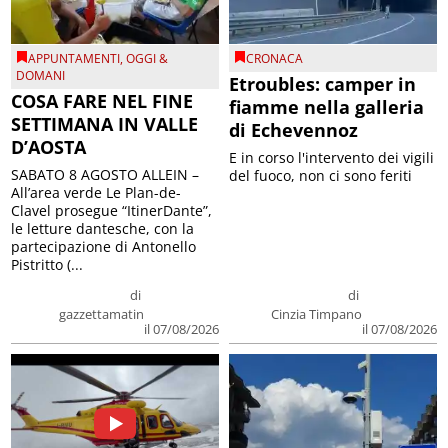
APPUNTAMENTI
,
OGGI &
CRONACA
DOMANI
Etroubles: camper in
COSA FARE NEL FINE
fiamme nella galleria
SETTIMANA IN VALLE
di Echevennoz
D’AOSTA
E in corso l'intervento dei vigili
SABATO 8 AGOSTO ALLEIN –
del fuoco, non ci sono feriti
All’area verde Le Plan-de-
Clavel prosegue “ItinerDante”,
le letture dantesche, con la
partecipazione di Antonello
Pistritto (...
di
di
gazzettamatin
Cinzia Timpano
il 07/08/2026
il 07/08/2026