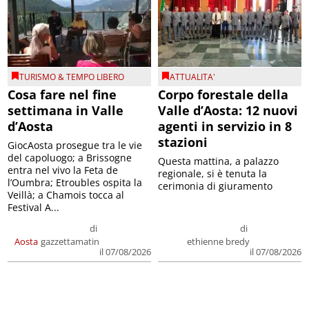
TURISMO & TEMPO LIBERO
ATTUALITA'
Cosa fare nel fine
Corpo forestale della
settimana in Valle
Valle d’Aosta: 12 nuovi
d’Aosta
agenti in servizio in 8
stazioni
GiocAosta prosegue tra le vie
del capoluogo; a Brissogne
Questa mattina, a palazzo
entra nel vivo la Feta de
regionale, si è tenuta la
l’Oumbra; Etroubles ospita la
cerimonia di giuramento
Veillà; a Chamois tocca al
Festival A...
di
di
Aosta
gazzettamatin
ethienne bredy
il 07/08/2026
il 07/08/2026