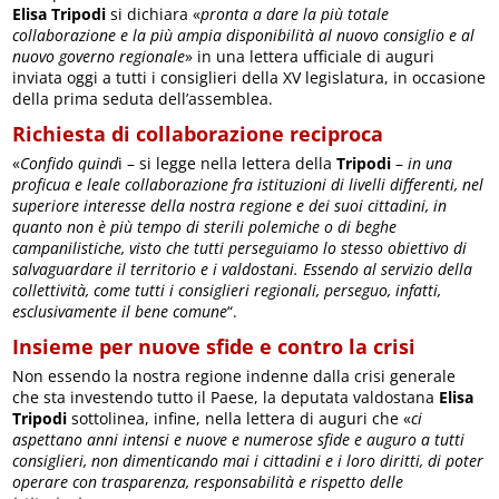
Elisa Tripodi
si dichiara «
pronta a dare la più totale
collaborazione e la più ampia disponibilità al nuovo consiglio e al
nuovo governo regionale
» in una lettera ufficiale di auguri
inviata oggi a tutti i consiglieri della XV legislatura, in occasione
della prima seduta dell’assemblea.
Richiesta di collaborazione reciproca
«
Confido quind
i – si legge nella lettera della
Tripodi
–
in una
proficua e leale collaborazione fra istituzioni di livelli differenti, nel
superiore interesse della nostra regione e dei suoi cittadini, in
quanto non è più tempo di sterili polemiche o di beghe
campanilistiche, visto che tutti perseguiamo lo stesso obiettivo di
salvaguardare il territorio e i valdostani. Essendo al servizio della
collettività, come tutti i consiglieri regionali, perseguo, infatti,
esclusivamente il bene comune
“.
Insieme per nuove sfide e contro la crisi
Non essendo la nostra regione indenne dalla crisi generale
che sta investendo tutto il Paese, la deputata valdostana
Elisa
Tripodi
sottolinea, infine, nella lettera di auguri che «
ci
aspettano anni intensi e nuove e numerose sfide e auguro a tutti
consiglieri, non dimenticando mai i cittadini e i loro diritti, di poter
operare con trasparenza, responsabilità e rispetto delle