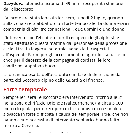
Davydova
, alpinista ucraina di 49 anni, recuperata stamane
dall’elisoccorso.
L’allarme era stato lanciato ieri sera, lunedì 2 luglio, quando
sulla zona si era abbattuto un forte temporale. La donna era in
compagnia di altri tre connazionali, due uomini e una donna.
L’intervento con l’elicottero per il recupero degli alpinisti è
stato effettuato questa mattina dal personale della protezione
civile. I tre, in leggera ipotermia, sono stati trasportati
all’ospedale Parini per gli accertamenti diagnostici; a parte lo
choc per il decesso della compagna di cordata, le loro
condizioni appaiono buone.
La dinamica esatta dell’accaduto è in fase di definizione da
parte del Soccorso alpino della Guardia di finanza.
Forte temporale
Sempre ieri sera l’elisoccorso era intervenuto intorno alle 21
nella zona del rifugio Oriondé (Valtournenche), a circa 3.000
metri di quota, per il recupero di tre alpinisti di nazionalità
slovacca in forte difficoltà a causa del temporale. I tre, che non
hanno avuto necessità di intervento sanitario, hanno fatto
rientro a Cervinia.