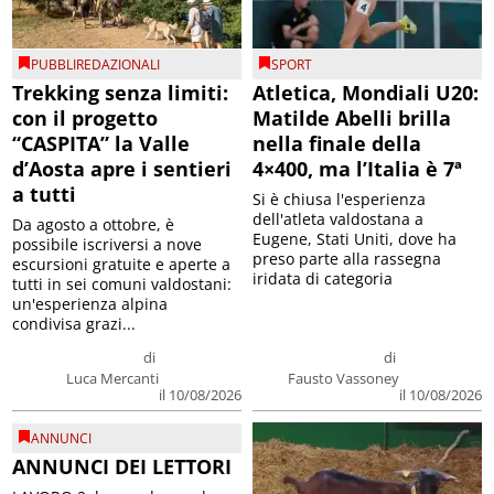
PUBBLIREDAZIONALI
SPORT
Trekking senza limiti:
Atletica, Mondiali U20:
con il progetto
Matilde Abelli brilla
“CASPITA” la Valle
nella finale della
d’Aosta apre i sentieri
4×400, ma l’Italia è 7ª
a tutti
Si è chiusa l'esperienza
dell'atleta valdostana a
Da agosto a ottobre, è
Eugene, Stati Uniti, dove ha
possibile iscriversi a nove
preso parte alla rassegna
escursioni gratuite e aperte a
iridata di categoria
tutti in sei comuni valdostani:
un'esperienza alpina
condivisa grazi...
di
di
Luca Mercanti
Fausto Vassoney
il 10/08/2026
il 10/08/2026
ANNUNCI
ANNUNCI DEI LETTORI