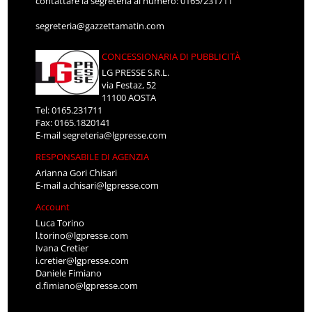
contattare la segreteria al numero: 0165/231711
segreteria@gazzettamatin.com
CONCESSIONARIA DI PUBBLICITÀ
LG PRESSE S.R.L.
via Festaz, 52
11100 AOSTA
Tel: 0165.231711
Fax: 0165.1820141
E-mail
segreteria@lgpresse.com
RESPONSABILE DI AGENZIA
Arianna Gori Chisari
E-mail
a.chisari@lgpresse.com
Account
Luca Torino
l.torino@lgpresse.com
Ivana Cretier
i.cretier@lgpresse.com
Daniele Fimiano
d.fimiano@lgpresse.com