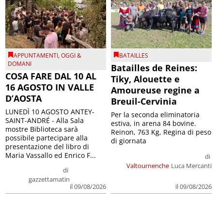
APPUNTAMENTI
,
OGGI &
BATAILLES
DOMANI
Batailles de Reines:
COSA FARE DAL 10 AL
Tiky, Alouette e
16 AGOSTO IN VALLE
Amoureuse regine a
D’AOSTA
Breuil-Cervinia
LUNEDÌ 10 AGOSTO ANTEY-
Per la seconda eliminatoria
SAINT-ANDRÉ - Alla Sala
estiva, in arena 84 bovine.
mostre Biblioteca sarà
Reinon, 763 Kg, Regina di peso
possibile partecipare alla
di giornata
presentazione del libro di
Maria Vassallo ed Enrico F...
di
Valtournenche
Luca Mercanti
di
gazzettamatin
il 09/08/2026
il 09/08/2026