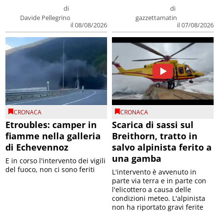
di
di
Davide Pellegrino
gazzettamatin
il 08/08/2026
il 07/08/2026
CRONACA
CRONACA
Etroubles: camper in
Scarica di sassi sul
fiamme nella galleria
Breithorn, tratto in
di Echevennoz
salvo alpinista ferito a
una gamba
E in corso l'intervento dei vigili
del fuoco, non ci sono feriti
L'intervento è avvenuto in
parte via terra e in parte con
l'elicottero a causa delle
condizioni meteo. L'alpinista
non ha riportato gravi ferite