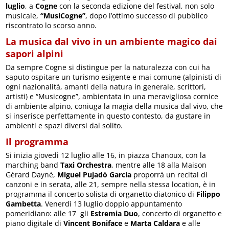
luglio
, a
Cogne
con la seconda edizione del festival, non solo
musicale,
“MusiCogne”
, dopo l’ottimo successo di pubblico
riscontrato lo scorso anno.
La musica dal vivo in un ambiente magico dai
sapori alpini
Da sempre Cogne si distingue per la naturalezza con cui ha
saputo ospitare un turismo esigente e mai comune (alpinisti di
ogni nazionalità, amanti della natura in generale, scrittori,
artisti) e “Musicogne”, ambientata in una meravigliosa cornice
di ambiente alpino, coniuga la magia della musica dal vivo, che
si inserisce perfettamente in questo contesto, da gustare in
ambienti e spazi diversi dal solito.
Il programma
Si inizia giovedì 12 luglio alle 16, in piazza Chanoux, con la
marching band
Taxi Orchestra
, mentre alle 18 alla Maison
Gérard Dayné,
Miguel Pujadò Garcia
proporrà un recital di
canzoni e in serata, alle 21, sempre nella stessa location, è in
programma il concerto solista di organetto diatonico di
Filippo
Gambetta
. Venerdì 13 luglio doppio appuntamento
pomeridiano: alle 17 gli
Estremia Duo
, concerto di organetto e
piano digitale di
Vincent Boniface
e
Marta Caldara
e alle