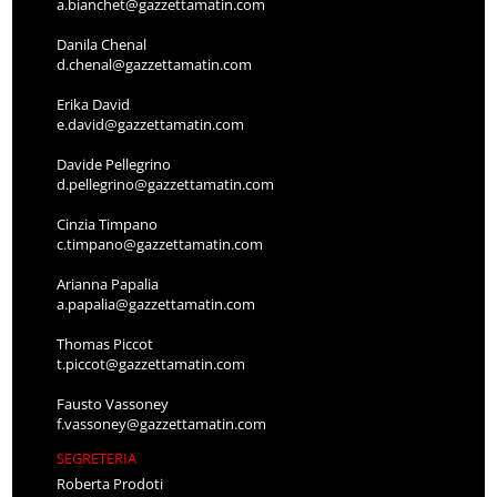
a.bianchet@gazzettamatin.com
Danila Chenal
d.chenal@gazzettamatin.com
Erika David
e.david@gazzettamatin.com
Davide Pellegrino
d.pellegrino@gazzettamatin.com
Cinzia Timpano
c.timpano@gazzettamatin.com
Arianna Papalia
a.papalia@gazzettamatin.com
Thomas Piccot
t.piccot@gazzettamatin.com
Fausto Vassoney
f.vassoney@gazzettamatin.com
SEGRETERIA
Roberta Prodoti