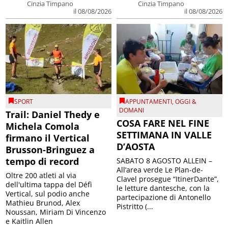
Cinzia Timpano
Cinzia Timpano
il 08/08/2026
il 08/08/2026
SPORT
APPUNTAMENTI
,
OGGI &
DOMANI
Trail: Daniel Thedy e
COSA FARE NEL FINE
Michela Comola
SETTIMANA IN VALLE
firmano il Vertical
D’AOSTA
Brusson-Bringuez a
tempo di record
SABATO 8 AGOSTO ALLEIN –
All’area verde Le Plan-de-
Oltre 200 atleti al via
Clavel prosegue “ItinerDante”,
dell'ultima tappa del Défì
le letture dantesche, con la
Vertical, sul podio anche
partecipazione di Antonello
Mathieu Brunod, Alex
Pistritto (...
Noussan, Miriam Di Vincenzo
e Kaitlin Allen