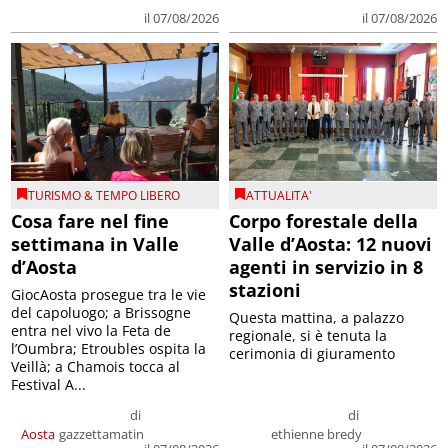
il 07/08/2026
il 07/08/2026
TURISMO & TEMPO LIBERO
ATTUALITA'
Cosa fare nel fine
Corpo forestale della
settimana in Valle
Valle d’Aosta: 12 nuovi
d’Aosta
agenti in servizio in 8
stazioni
GiocAosta prosegue tra le vie
del capoluogo; a Brissogne
Questa mattina, a palazzo
entra nel vivo la Feta de
regionale, si è tenuta la
l’Oumbra; Etroubles ospita la
cerimonia di giuramento
Veillà; a Chamois tocca al
Festival A...
di
di
Aosta
gazzettamatin
ethienne bredy