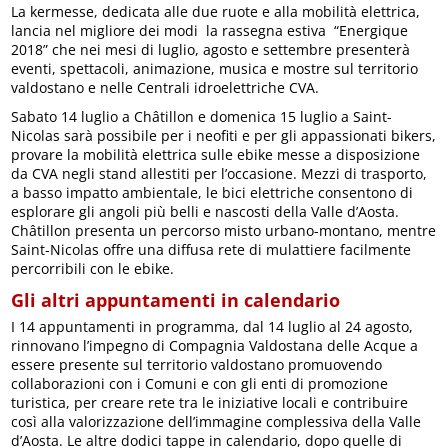
La kermesse, dedicata alle due ruote e alla mobilità elettrica,
lancia nel migliore dei modi la rassegna estiva “Energique
2018” che nei mesi di luglio, agosto e settembre presenterà
eventi, spettacoli, animazione, musica e mostre sul territorio
valdostano e nelle Centrali idroelettriche CVA.
Sabato 14 luglio a Châtillon e domenica 15 luglio a Saint-
Nicolas sarà possibile per i neofiti e per gli appassionati bikers,
provare la mobilità elettrica sulle ebike messe a disposizione
da CVA negli stand allestiti per l’occasione. Mezzi di trasporto,
a basso impatto ambientale, le bici elettriche consentono di
esplorare gli angoli più belli e nascosti della Valle d’Aosta.
Châtillon presenta un percorso misto urbano-montano, mentre
Saint-Nicolas offre una diffusa rete di mulattiere facilmente
percorribili con le ebike.
Gli altri appuntamenti in calendario
I 14 appuntamenti in programma, dal 14 luglio al 24 agosto,
rinnovano l’impegno di Compagnia Valdostana delle Acque a
essere presente sul territorio valdostano promuovendo
collaborazioni con i Comuni e con gli enti di promozione
turistica, per creare rete tra le iniziative locali e contribuire
così alla valorizzazione dell’immagine complessiva della Valle
d’Aosta. Le altre dodici tappe in calendario, dopo quelle di