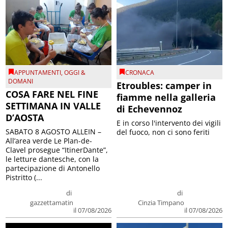
APPUNTAMENTI
,
OGGI &
CRONACA
DOMANI
Etroubles: camper in
COSA FARE NEL FINE
fiamme nella galleria
SETTIMANA IN VALLE
di Echevennoz
D’AOSTA
E in corso l'intervento dei vigili
SABATO 8 AGOSTO ALLEIN –
del fuoco, non ci sono feriti
All’area verde Le Plan-de-
Clavel prosegue “ItinerDante”,
le letture dantesche, con la
partecipazione di Antonello
Pistritto (...
di
di
gazzettamatin
Cinzia Timpano
il 07/08/2026
il 07/08/2026