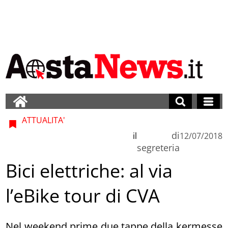
ATTUALITA'
di
il
12/07/2018
segreteria
Bici elettriche: al via
l’eBike tour di CVA
Nel weekend prime due tappe della kermesse