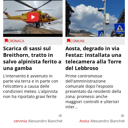
CRONACA
COMUNI
Scarica di sassi sul
Aosta, degrado in via
Breithorn, tratto in
Festaz: installata una
salvo alpinista ferito a
telecamera alla Torre
una gamba
del Lebbroso
L'intervento è avvenuto in
Prime contromosse
parte via terra e in parte con
dell'amministrazione
l'elicottero a causa delle
comunale dopo l'esposto
condizioni meteo. L'alpinista
presentato da residenti della
non ha riportato gravi ferite
zona; promessi anche
maggiori controlli e ulteriori
inter...
di
di
cervinia
Alessandro Bianchet
Aosta
Alessandro Bianchet