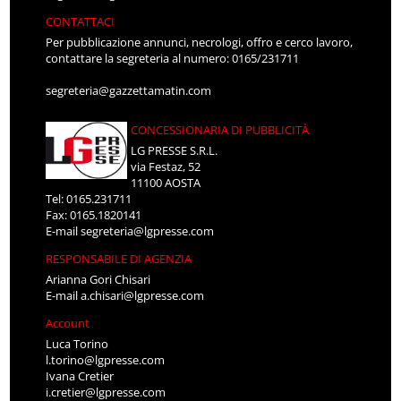
CONTATTACI
Per pubblicazione annunci, necrologi, offro e cerco lavoro,
contattare la segreteria al numero: 0165/231711
segreteria@gazzettamatin.com
CONCESSIONARIA DI PUBBLICITÀ
LG PRESSE S.R.L.
via Festaz, 52
11100 AOSTA
Tel: 0165.231711
Fax: 0165.1820141
E-mail
segreteria@lgpresse.com
RESPONSABILE DI AGENZIA
Arianna Gori Chisari
E-mail
a.chisari@lgpresse.com
Account
Luca Torino
l.torino@lgpresse.com
Ivana Cretier
i.cretier@lgpresse.com