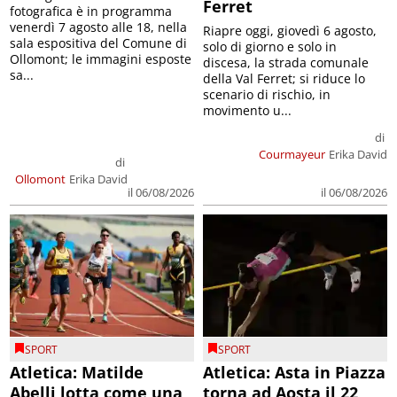
Ferret
fotografica è in programma
venerdì 7 agosto alle 18, nella
Riapre oggi, giovedì 6 agosto,
sala espositiva del Comune di
solo di giorno e solo in
Ollomont; le immagini esposte
discesa, la strada comunale
sa...
della Val Ferret; si riduce lo
scenario di rischio, in
movimento u...
di
Courmayeur
Erika David
di
Ollomont
Erika David
il 06/08/2026
il 06/08/2026
SPORT
SPORT
Atletica: Matilde
Atletica: Asta in Piazza
Abelli lotta come una
torna ad Aosta il 22