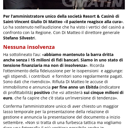
Per l’amministratore unico della società Resort & Casinò di
Saint-Vincent Giulio Di Matteo
«
il paziente reagisce alla cura
».
Lo ha sostenuto nell’audizione che ha visto i vertici del casinò a
confronto con la Regione. Con Di Matteo il direttore generale
Stefano Silvestr
i.
Nessuna insolvenza
Ha sottolineato l’au: «
abbiamo mantenuto la barra dritta
anche senza i 15 milioni di fidi bancari. Siamo in uno stato di
tensione finanziaria ma non di insolvenza
». Ricorda
l’ottenimento della fideiussione per le isopensioni e aggiunge:
«gli stipendi, i contributi e fornitori sono regolarmente pagati.
Sono dati che rivendico». Rifiuta Di Matteo le accuse di
immobilismo e annuncia
per fine anno un Ebitda
(indicatore
di profittabilità)
positivo
che «si attesterà
sui cinque milioni di
euro
, che fa capire che c’è stata un’inversione di tendenza».
Conferma l’amministratore unico di aver chiesto un maggior
lasso temporale per la presentazione della relazione di
gestione e annuncia la presentazione del documento a inizio
settembre. «Non si tratta di una furbesca tattica ma vogliamo
dare una fotografia il più veritiera possibile anche in