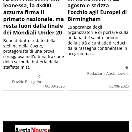
leonessa, la 4×400
agosto e strizza
azzurra firma il
l’occhio agli Europei di
primato nazionale, ma
Birmingham
resta fuori dalla finale
La speranza degli
dei Mondiali Under 20
organizzatori è di portare sulla
pedana del salotto buono
Buon debutto iridato della
della città alcuni atleti reduci
stellina della Cogne,
dalla rassegna continentale in
protagonista di una prova
programma ...
coraggiosa nell'ultima frazione
della seconda batteria della
staffetta mist...
di
Redazione Aostanews.it
di
Davide Pellegrino
il 06/08/2026
il 06/08/2026