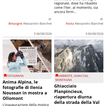
regionale, dove ha ribadito
come l'iter, al momento, sia
ancora ferm...
di
di
Brissogne
Alessandro Bianchet
Aosta
Alessandro Bianchet
il 06/08/2026
il 06/08/2026
FOTOGRAFIA
AMBIENTE
,
GHIACCIAI
,
MONTAGNA
Anima Alpina, le
Ghiacciaio
fotografie di Ilenia
Planpincieux,
Noussan in mostra a
riapertura diurna
Ollomont
della strada della Val
L'inaugurazione della mostra