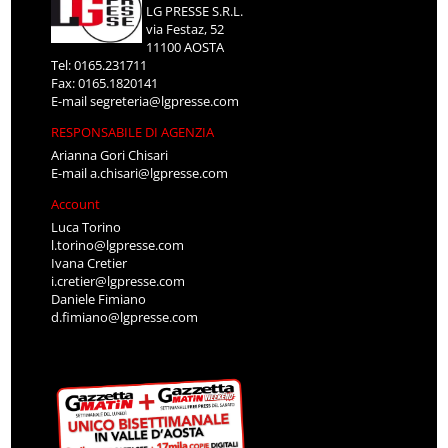
LG PRESSE S.R.L.
via Festaz, 52
11100 AOSTA
Tel: 0165.231711
Fax: 0165.1820141
E-mail
segreteria@lgpresse.com
RESPONSABILE DI AGENZIA
Arianna Gori Chisari
E-mail
a.chisari@lgpresse.com
Account
Luca Torino
l.torino@lgpresse.com
Ivana Cretier
i.cretier@lgpresse.com
Daniele Fimiano
d.fimiano@lgpresse.com