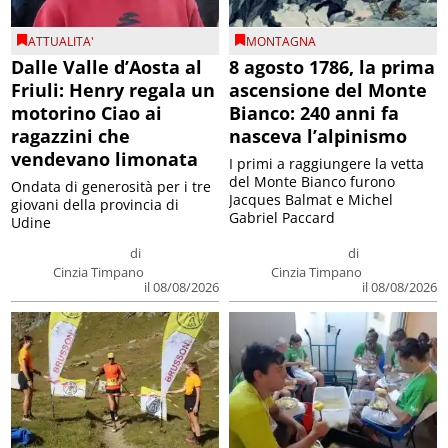
ATTUALITA'
MONTAGNA
Dalle Valle d’Aosta al
8 agosto 1786, la prima
Friuli: Henry regala un
ascensione del Monte
motorino Ciao ai
Bianco: 240 anni fa
ragazzini che
nasceva l’alpinismo
vendevano limonata
I primi a raggiungere la vetta
del Monte Bianco furono
Ondata di generosità per i tre
Jacques Balmat e Michel
giovani della provincia di
Gabriel Paccard
Udine
di
di
Cinzia Timpano
Cinzia Timpano
il 08/08/2026
il 08/08/2026