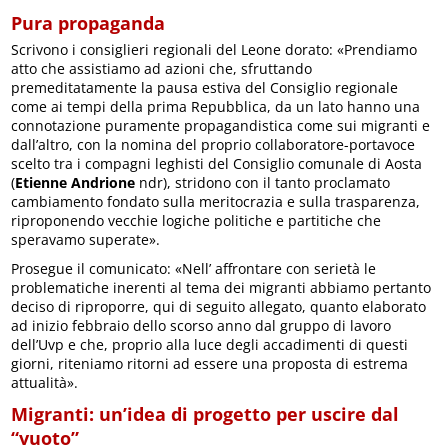
Pura propaganda
Scrivono i consiglieri regionali del Leone dorato: «Prendiamo
atto che assistiamo ad azioni che, sfruttando
premeditatamente la pausa estiva del Consiglio regionale
come ai tempi della prima Repubblica, da un lato hanno una
connotazione puramente propagandistica come sui migranti e
dall’altro, con la nomina del proprio collaboratore-portavoce
scelto tra i compagni leghisti del Consiglio comunale di Aosta
(
Etienne Andrione
ndr), stridono con il tanto proclamato
cambiamento fondato sulla meritocrazia e sulla trasparenza,
riproponendo vecchie logiche politiche e partitiche che
speravamo superate».
Prosegue il comunicato: «Nell’ affrontare con serietà le
problematiche inerenti al tema dei migranti abbiamo pertanto
deciso di riproporre, qui di seguito allegato, quanto elaborato
ad inizio febbraio dello scorso anno dal gruppo di lavoro
dell’Uvp e che, proprio alla luce degli accadimenti di questi
giorni, riteniamo ritorni ad essere una proposta di estrema
attualità».
Migranti: un’idea di progetto per uscire dal
“vuoto”