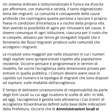
Un sistema ordinato e istituzionalizzato è l’unica via d’uscita
per affrontare, con maturità e serietà, il tanto stigmatizzato
tema dei migranti. La comunità è consapevole delle cause
profonde che costringono queste persone a lasciare il proprio
Paese in condizioni d’incertezza e a rischio della propria vita.
Non avendo la possibilità di agire per rimuovere tali cause, è
dovere comunque di ogni istituzione, ciascuna per il ruolo che
le compete, attivarsi per lenire gli innegabili impatti che il
fenomeno dei flussi migratori produce sulle comunità che
accolgono i migranti.
Le ricadute sono maggiori poi nelle situazioni in cui i numeri
degli ospitati sono sproporzionati rispetto alla popolazione
residente. Occorre pensare e programmare in termini di
modello, far uscire l’accoglienza dalla dimensione privata per
entrare in quella pubblica. I Comuni devono avere voce in
capitolo sul numero e la tipologia di migranti che sono disposti
ad ospitare, sulle modalità dell’accoglienza.
E’ tempo di delineare un’assunzione di responsabilità da parte
degli Enti Locali su cui oggi ricadono le scelte di altri. In VdA,
ad oggi, l’accoglienza è gestita solo attraverso i Cas (Centri di
Accoglienza Straordinaria) definiti sulla base delle indicazioni
della Prefettura. Occorre che le
Amministrazioni locali si