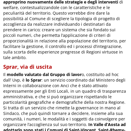
approprino nuovamente delle strategie e degli interventi
di
welfare, contestualizzandole con le caratteristiche e le
peculiarità del territorio. Questo vorrebbe dire dare la
possibilità al Comune di scegliere la tipologia di progetto di
accoglienza da realizzare individuando i destinatari da
prendere in carico; creare un sistema che sia fondato sui
piccoli numeri, che permetta l’applicazione di criteri di
proporzionalità in relazione alla popolazione del territorio, per
facilitare la gestione, il controllo ed i processi d’integrazione,
sulla scorta delle esperienze pregresse di Regioni virtuose in
tale ambito.
Sprar, via di uscita
Il
modello valutato dal Gruppo di lavor
o, costituito ad hoc
dall’ Uvp, è
lo Sprar
: un servizio coordinato dal Ministero degli
Interni in collaborazione con Anci che è stato attivato
espressamente per gli Enti Locali, in un quadro di trasparenza
amministrativa, e che si può organizzare rispettando le
particolarità geografiche e demografiche della nostra Regione.
Si tratta di un servizio che rimette la governance in mano al
Sindaco, che può quindi tornare a decidere, insieme alla sua
comunità, i numeri, le modalità e i soggetti da coinvolgere per
organizzare l’accoglienza sul suo territorio.
In Valle d’Aosta ad
adottarlo sono stati i Comuni di Saint-Vincent, Saint-Rhemy-