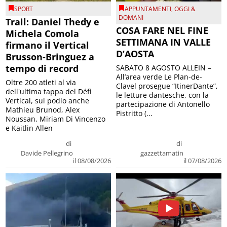
SPORT
APPUNTAMENTI
,
OGGI &
DOMANI
Trail: Daniel Thedy e
COSA FARE NEL FINE
Michela Comola
SETTIMANA IN VALLE
firmano il Vertical
D’AOSTA
Brusson-Bringuez a
tempo di record
SABATO 8 AGOSTO ALLEIN –
All’area verde Le Plan-de-
Oltre 200 atleti al via
Clavel prosegue “ItinerDante”,
dell'ultima tappa del Défì
le letture dantesche, con la
Vertical, sul podio anche
partecipazione di Antonello
Mathieu Brunod, Alex
Pistritto (...
Noussan, Miriam Di Vincenzo
e Kaitlin Allen
di
di
Davide Pellegrino
gazzettamatin
il 08/08/2026
il 07/08/2026