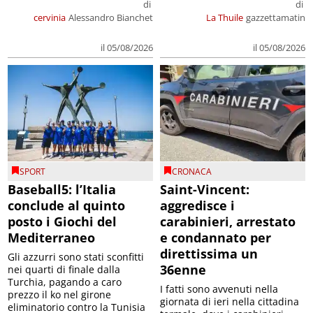
di
di
cervinia
Alessandro Bianchet
La Thuile
gazzettamatin
il 05/08/2026
il 05/08/2026
SPORT
CRONACA
Baseball5: l’Italia
Saint-Vincent:
conclude al quinto
aggredisce i
posto i Giochi del
carabinieri, arrestato
Mediterraneo
e condannato per
direttissima un
Gli azzurri sono stati sconfitti
36enne
nei quarti di finale dalla
Turchia, pagando a caro
I fatti sono avvenuti nella
prezzo il ko nel girone
giornata di ieri nella cittadina
eliminatorio contro la Tunisia