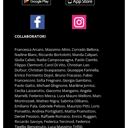
COLLABORATORI
Francesca Arcaro, Massimo Altini, Corrado Bellora,
Nadine Blanc, Riccardo Bortolotti, Manila Calipari,
Giulia Calisti, Nadia Camposaragna, Paolo Ciambi,
Filippo Clermont, Carol Di Vito, Christian Leo
Dufour, Christian Evaspasiano, Giuseppe Farinella,
Enrico Formento Dojot, Bruno Fracasso, Fabio
Francesconi, Sofia Fregnani, Giorgia Gambino,
Paolo Gatto, Michael Ghignone, Marlène Jorrioz,
Cecilia Lazzarotto, Giacomo Mangano, Angela
Marrelli, Federico Mecca, Luca Mauro Melloni, Marc
Montrosset, Matteo Nigra, Sabrina Olibano,
Emiliano Pala, Gabriele Peloso, Maurizio Pitti, Loris
Ponsetto, Andrea Portigliatti, Mattia Pramotton,
Deniel Pession, Raffaele Romano, Enrico Ruggeri,
Riccardo Savoye, Federica Tercinod, Federico
Tigellio Benvenuto, Luca Massimo Trifilò