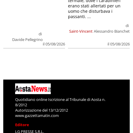
termale, dove i carabinieri
erano stati allertati per un
uomo che disturbava i
passanti. ...
di
Saint-Vincent
Alessandro Bianchet
di
Davide Pellegrino
il 05/08/2026
il 05/08/2026
Quotidiano online Iscrizione al Tribunale di Aosta n.
8/2012
Autorizzazione del 13/12/2012
www.gazzettamatin.com
Editore
LG PRESSE S.R.L.