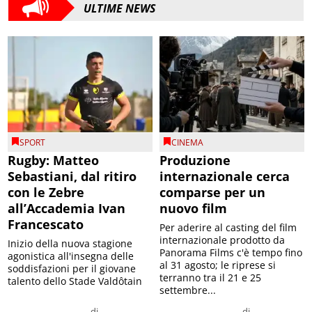
ULTIME NEWS
SPORT
CINEMA
Rugby: Matteo
Produzione
Sebastiani, dal ritiro
internazionale cerca
con le Zebre
comparse per un
all’Accademia Ivan
nuovo film
Francescato
Per aderire al casting del film
internazionale prodotto da
Inizio della nuova stagione
Panorama Films c'è tempo fino
agonistica all'insegna delle
al 31 agosto; le riprese si
soddisfazioni per il giovane
terranno tra il 21 e 25
talento dello Stade Valdôtain
settembre...
di
di