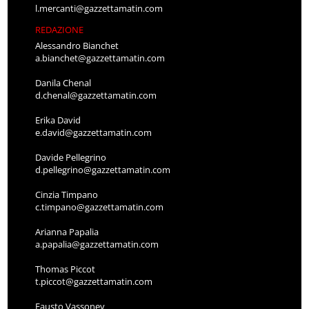
l.mercanti@gazzettamatin.com
REDAZIONE
Alessandro Bianchet
a.bianchet@gazzettamatin.com
Danila Chenal
d.chenal@gazzettamatin.com
Erika David
e.david@gazzettamatin.com
Davide Pellegrino
d.pellegrino@gazzettamatin.com
Cinzia Timpano
c.timpano@gazzettamatin.com
Arianna Papalia
a.papalia@gazzettamatin.com
Thomas Piccot
t.piccot@gazzettamatin.com
Fausto Vassoney