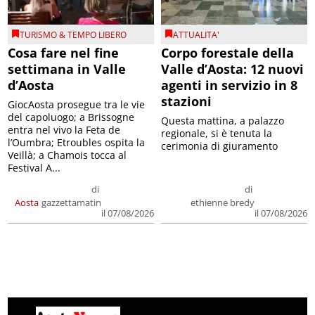
TURISMO & TEMPO LIBERO
ATTUALITA'
Cosa fare nel fine
Corpo forestale della
settimana in Valle
Valle d’Aosta: 12 nuovi
d’Aosta
agenti in servizio in 8
stazioni
GiocAosta prosegue tra le vie
del capoluogo; a Brissogne
Questa mattina, a palazzo
entra nel vivo la Feta de
regionale, si è tenuta la
l’Oumbra; Etroubles ospita la
cerimonia di giuramento
Veillà; a Chamois tocca al
Festival A...
di
di
Aosta
gazzettamatin
ethienne bredy
il 07/08/2026
il 07/08/2026