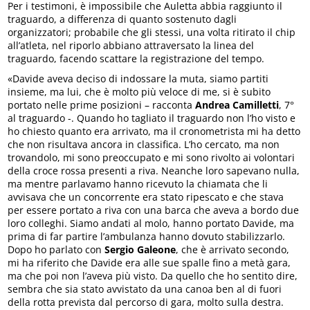
Per i testimoni, è impossibile che Auletta abbia raggiunto il
traguardo, a differenza di quanto sostenuto dagli
organizzatori; probabile che gli stessi, una volta ritirato il chip
all’atleta, nel riporlo abbiano attraversato la linea del
traguardo, facendo scattare la registrazione del tempo.
«Davide aveva deciso di indossare la muta, siamo partiti
insieme, ma lui, che è molto più veloce di me, si è subito
portato nelle prime posizioni – racconta
Andrea Camilletti
, 7°
al traguardo -. Quando ho tagliato il traguardo non l’ho visto e
ho chiesto quanto era arrivato, ma il cronometrista mi ha detto
che non risultava ancora in classifica. L’ho cercato, ma non
trovandolo, mi sono preoccupato e mi sono rivolto ai volontari
della croce rossa presenti a riva. Neanche loro sapevano nulla,
ma mentre parlavamo hanno ricevuto la chiamata che li
avvisava che un concorrente era stato ripescato e che stava
per essere portato a riva con una barca che aveva a bordo due
loro colleghi. Siamo andati al molo, hanno portato Davide, ma
prima di far partire l’ambulanza hanno dovuto stabilizzarlo.
Dopo ho parlato con
Sergio Galeone
, che è arrivato secondo,
mi ha riferito che Davide era alle sue spalle fino a metà gara,
ma che poi non l’aveva più visto. Da quello che ho sentito dire,
sembra che sia stato avvistato da una canoa ben al di fuori
della rotta prevista dal percorso di gara, molto sulla destra.