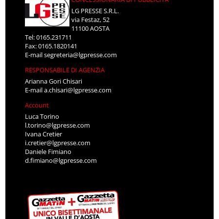
LG PRESSE S.R.L.
via Festaz, 52
11100 AOSTA
Tel: 0165.231711
Fax: 0165.1820141
E-mail
segreteria@lgpresse.com
RESPONSABILE DI AGENZIA
Arianna Gori Chisari
E-mail
a.chisari@lgpresse.com
Account
Luca Torino
l.torino@lgpresse.com
Ivana Cretier
i.cretier@lgpresse.com
Daniele Fimiano
d.fimiano@lgpresse.com