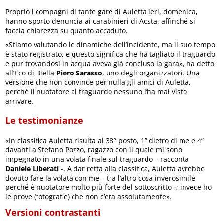
Proprio i compagni di tante gare di Auletta ieri, domenica,
hanno sporto denuncia ai carabinieri di Aosta, affinché si
faccia chiarezza su quanto accaduto.
«Stiamo valutando le dinamiche dell’incidente, ma il suo tempo
è stato registrato, e questo significa che ha tagliato il traguardo
e pur trovandosi in acqua aveva già concluso la gara», ha detto
all’Eco di Biella
Piero Sarasso
, uno degli organizzatori. Una
versione che non convince per nulla gli amici di Auletta,
perché il nuotatore al traguardo nessuno l’ha mai visto
arrivare.
Le testimonianze
«In classifica Auletta risulta al 38° posto, 1” dietro di me e 4”
davanti a Stefano Pozzo, ragazzo con il quale mi sono
impegnato in una volata finale sul traguardo – racconta
Daniele Liberati
-. A dar retta alla classifica, Auletta avrebbe
dovuto fare la volata con me – tra l’altro cosa inverosimile
perché è nuotatore molto più forte del sottoscritto -; invece ho
le prove (fotografie) che non c’era assolutamente».
Versioni contrastanti