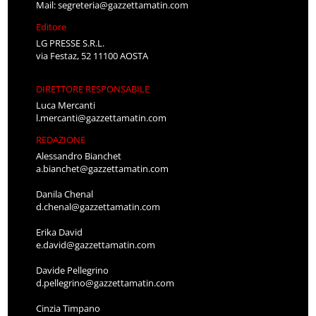
Mail:
segreteria@gazzettamatin.com
Editore
LG PRESSE S.R.L.
via Festaz, 52 11100 AOSTA
DIRETTORE RESPONSABILE
Luca Mercanti
l.mercanti@gazzettamatin.com
REDAZIONE
Alessandro Bianchet
a.bianchet@gazzettamatin.com
Danila Chenal
d.chenal@gazzettamatin.com
Erika David
e.david@gazzettamatin.com
Davide Pellegrino
d.pellegrino@gazzettamatin.com
Cinzia Timpano