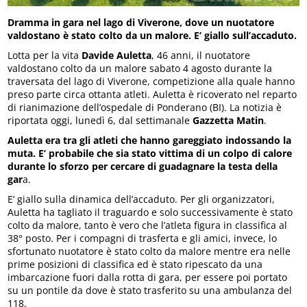
Dramma in gara nel lago di Viverone, dove un nuotatore
valdostano è stato colto da un malore. E’ giallo sull’accaduto.
Lotta per la vita
Davide Auletta
, 46 anni, il nuotatore
valdostano colto da un malore sabato 4 agosto durante la
traversata del lago di Viverone, competizione alla quale hanno
preso parte circa ottanta atleti. Auletta è ricoverato nel reparto
di rianimazione dell’ospedale di Ponderano (BI). La notizia è
riportata oggi, lunedì 6, dal settimanale
Gazzetta Matin
.
Auletta era tra gli atleti che hanno gareggiato indossando la
muta. E’ probabile che sia stato vittima di un colpo di calore
durante lo sforzo per cercare di guadagnare la testa della
gar
a.
E’ giallo sulla dinamica dell’accaduto. Per gli organizzatori,
Auletta ha tagliato il traguardo e solo successivamente è stato
colto da malore, tanto è vero che l’atleta figura in classifica al
38° posto. Per i compagni di trasferta e gli amici, invece, lo
sfortunato nuotatore è stato colto da malore mentre era nelle
prime posizioni di classifica ed è stato ripescato da una
imbarcazione fuori dalla rotta di gara, per essere poi portato
su un pontile da dove è stato trasferito su una ambulanza del
118.