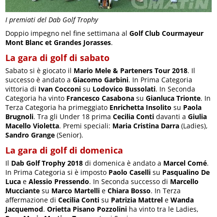
I premiati del Dab Golf Trophy
Doppio impegno nel fine settimana al
Golf Club Courmayeur
Mont Blanc et Grandes Jorasses
.
La gara di golf di sabato
Sabato si è giocato il
Mario Mele & Parteners Tour 2018
. Il
successo è andato a
Giacomo Garbini
. In Prima Categoria
vittoria di
Ivan Cocconi
su
Lodovico Bussolati
. In Seconda
Categoria ha vinto
Francesco Casabona
su
Gianluca Trionte
. In
Terza Categoria ha primeggiato
Enrichetta Insolito
su
Paola
Brugnoli
. Tra gli Under 18 prima
Cecilia Conti
davanti a
Giulia
Macello Violetta
. Premi speciali:
Maria Cristina Darra
(Ladies),
Sandro Grange
(Senior).
La gara di golf di domenica
Il
Dab Golf Trophy 2018
di domenica è andato a
Marcel Comé
.
In Prima Categoria si è imposto
Paolo Caselli
su
Pasqualino De
Luca
e
Alessio Pressendo
. In Seconda successo di
Marcello
Mucciante
su
Marco Martelli
e
Chiara Bosso
. In Terza
affermazione di
Cecilia Conti
su
Patrizia Mattrel
e
Wanda
Jacquemod
.
Orietta Pisano Pozzolini
ha vinto tra le Ladies,