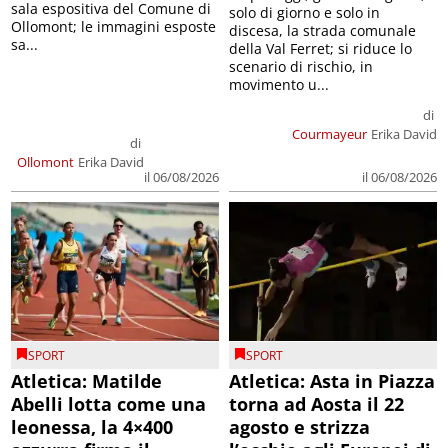
sala espositiva del Comune di
solo di giorno e solo in
Ollomont; le immagini esposte
discesa, la strada comunale
sa...
della Val Ferret; si riduce lo
scenario di rischio, in
movimento u...
di
Courmayeur
Erika David
di
Ollomont
Erika David
il 06/08/2026
il 06/08/2026
SPORT
SPORT
Atletica: Matilde
Atletica: Asta in Piazza
Abelli lotta come una
torna ad Aosta il 22
leonessa, la 4×400
agosto e strizza