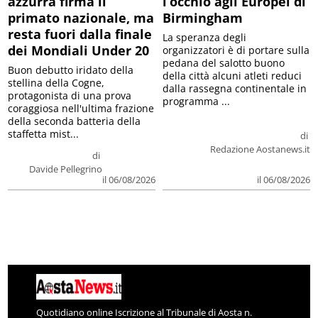
azzurra firma il
l’occhio agli Europei di
primato nazionale, ma
Birmingham
resta fuori dalla finale
La speranza degli
dei Mondiali Under 20
organizzatori è di portare sulla
pedana del salotto buono
Buon debutto iridato della
della città alcuni atleti reduci
stellina della Cogne,
dalla rassegna continentale in
protagonista di una prova
programma ...
coraggiosa nell'ultima frazione
della seconda batteria della
staffetta mist...
di
Redazione Aostanews.it
di
Davide Pellegrino
il 06/08/2026
il 06/08/2026
Quotidiano online Iscrizione al Tribunale di Aosta n.