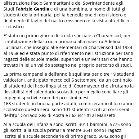
all’Istruzione Paolo Sammaritani e del Sovrintendente agli
Studi
Fabrizio Gentile
e di una bambina, a nome di tutti gli
studenti della primaria, poi la benedizione di don Isidoro e
finalmente il taglio del nastro rossonero e la visita all’edificio
scolastico.
E’ stato un primo giorno di scuola speciale a Charvensod, per
l’intitolazione dellas cuola primaria alla maestra Adelina
Lucianaz, che insegnò alle elementari di Charvensod dal 1934
al 1958 ed è stata punto di riferimento nell’istruzione per tanti
ragazzi delle scuole medie, superiori e universitari che hanno
trovato in lei un valido sostegno nel proprio percorso di studi.
La prima campanella dell’anno è squillata per oltre 19 studenti
valdostani, anticipato mercoledì 5 settembre, da un centinaio
di studenti del liceo linguistico di Courmayeur che sfruttano la
flessibilità del calendario scolastico per meglio conciliare gli
impegni sportivi e non dei prossimi mesi.
163 studenti, in buona parte adulti, cominceranno il loro anno
scolastico questa sera; sono 101 studenti iscriti ai corsi serali
dell’Itpr Corrado Gex di Aosta e i 62 iscritti al Manzetti.
Alla scuola dell’infanzia sono iscritti 3011 bambini; 5775 sono
gli iscritti alla scuola primaria mentre 3641 sono i ragazzi
iscritti alle scuole secondarie di primo grado. 5042 sono gli