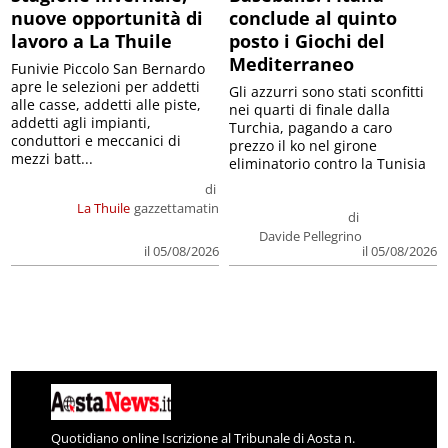
nuove opportunità di
conclude al quinto
lavoro a La Thuile
posto i Giochi del
Mediterraneo
Funivie Piccolo San Bernardo
apre le selezioni per addetti
Gli azzurri sono stati sconfitti
alle casse, addetti alle piste,
nei quarti di finale dalla
addetti agli impianti,
Turchia, pagando a caro
conduttori e meccanici di
prezzo il ko nel girone
mezzi batt...
eliminatorio contro la Tunisia
di
La Thuile
gazzettamatin
di
Davide Pellegrino
il 05/08/2026
il 05/08/2026
Quotidiano online Iscrizione al Tribunale di Aosta n.