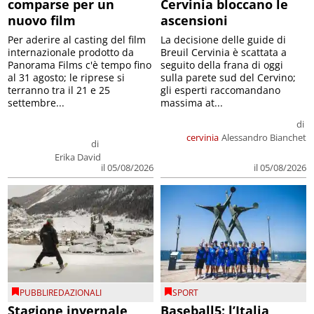
comparse per un
Cervinia bloccano le
nuovo film
ascensioni
Per aderire al casting del film
La decisione delle guide di
internazionale prodotto da
Breuil Cervinia è scattata a
Panorama Films c'è tempo fino
seguito della frana di oggi
al 31 agosto; le riprese si
sulla parete sud del Cervino;
terranno tra il 21 e 25
gli esperti raccomandano
settembre...
massima at...
di
cervinia
Alessandro Bianchet
di
Erika David
il 05/08/2026
il 05/08/2026
PUBBLIREDAZIONALI
SPORT
Stagione invernale,
Baseball5: l’Italia