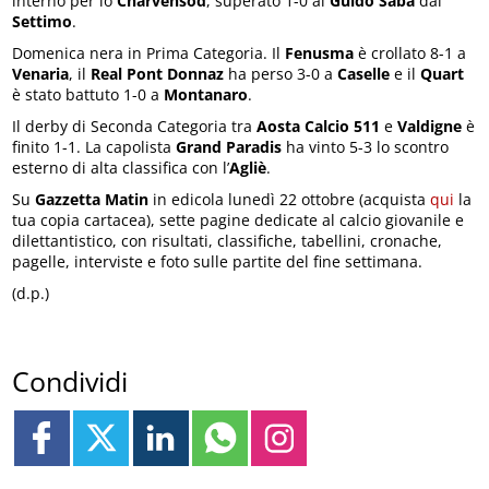
interno per lo
Charvensod
, superato 1-0 al
Guido Saba
dal
Settimo
.
Domenica nera in Prima Categoria. Il
Fenusma
è crollato 8-1 a
Venaria
, il
Real Pont Donnaz
ha perso 3-0 a
Caselle
e il
Quart
è stato battuto 1-0 a
Montanaro
.
Il derby di Seconda Categoria tra
Aosta Calcio 511
e
Valdigne
è
finito 1-1. La capolista
Grand Paradis
ha vinto 5-3 lo scontro
esterno di alta classifica con l’
Agliè
.
Su
Gazzetta Matin
in edicola lunedì 22 ottobre (acquista
qui
la
tua copia cartacea), sette pagine dedicate al calcio giovanile e
dilettantistico, con risultati, classifiche, tabellini, cronache,
pagelle, interviste e foto sulle partite del fine settimana.
(d.p.)
Condividi