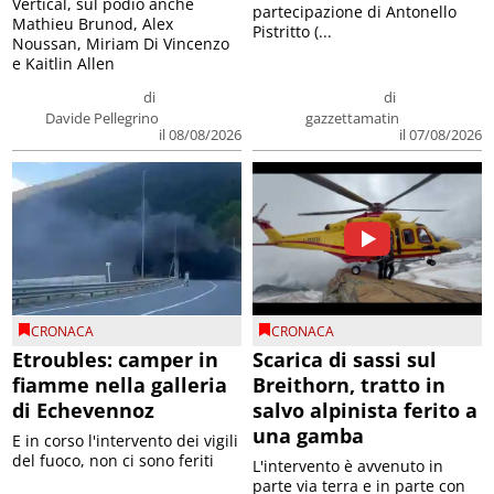
Vertical, sul podio anche
partecipazione di Antonello
Mathieu Brunod, Alex
Pistritto (...
Noussan, Miriam Di Vincenzo
e Kaitlin Allen
di
di
Davide Pellegrino
gazzettamatin
il 08/08/2026
il 07/08/2026
CRONACA
CRONACA
Etroubles: camper in
Scarica di sassi sul
fiamme nella galleria
Breithorn, tratto in
di Echevennoz
salvo alpinista ferito a
una gamba
E in corso l'intervento dei vigili
del fuoco, non ci sono feriti
L'intervento è avvenuto in
parte via terra e in parte con