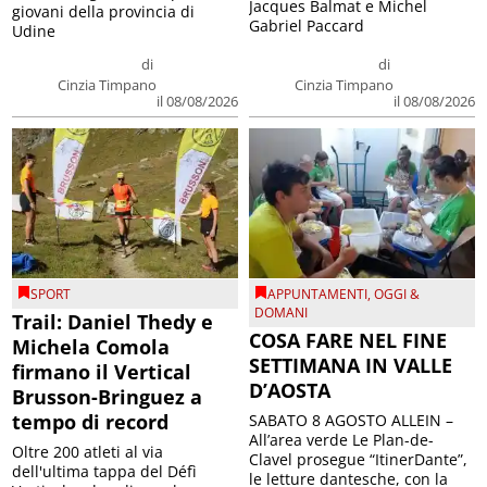
Jacques Balmat e Michel
giovani della provincia di
Gabriel Paccard
Udine
di
di
Cinzia Timpano
Cinzia Timpano
il 08/08/2026
il 08/08/2026
SPORT
APPUNTAMENTI
,
OGGI &
DOMANI
Trail: Daniel Thedy e
COSA FARE NEL FINE
Michela Comola
SETTIMANA IN VALLE
firmano il Vertical
D’AOSTA
Brusson-Bringuez a
tempo di record
SABATO 8 AGOSTO ALLEIN –
All’area verde Le Plan-de-
Oltre 200 atleti al via
Clavel prosegue “ItinerDante”,
dell'ultima tappa del Défì
le letture dantesche, con la