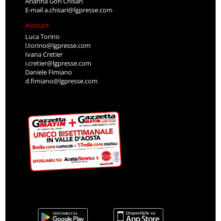
Arianna Gori Chisari
E-mail
a.chisari@lgpresse.com
Account
Luca Torino
l.torino@lgpresse.com
Ivana Cretier
i.cretier@lgpresse.com
Daniele Fimiano
d.fimiano@lgpresse.com