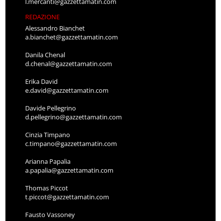
l.mercanti@gazzettamatin.com
REDAZIONE
Alessandro Bianchet
a.bianchet@gazzettamatin.com
Danila Chenal
d.chenal@gazzettamatin.com
Erika David
e.david@gazzettamatin.com
Davide Pellegrino
d.pellegrino@gazzettamatin.com
Cinzia Timpano
c.timpano@gazzettamatin.com
Arianna Papalia
a.papalia@gazzettamatin.com
Thomas Piccot
t.piccot@gazzettamatin.com
Fausto Vassoney