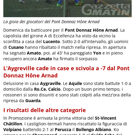
La gioia dei giocatori del Pont Donnaz Hône Arnad
Domenica da batticuore per il
Pont Donnaz Hône Arnad
. La
capolista del girone A di Eccellenza ha visto da vicino la
sconfitta a casa del
Lucento
. Sotto 2-0 all’intervallo, gli uomini
di
Cusano
hanno ribaltato il match nella ripresa. In apertura
ha segnato
Amato
, poi, al 43′ ha pareggiato
Yon
e in pieno
recupero ancora
Amato
ha firmato il sorpasso.
L’Aygreville cade in case e scivola a -7 dal Pont
Donnaz Hône Arnad
Delusione in casa
Aygraville
. Le
Aquile
sono state battute 1-0 a
domicilio dalla
Ro.Ce. Calcio
. Dopo un buon primo tempo, i
rossoneri si sono disuniti e sono stati colpiti alla mezz’ora della
ripresa da
Guarda
.
I risultati delle altre categorie
In Promozione è arrivata la prima vittoria del
St-Vincent
Châtillon
. I castiglion-termali hanno riscattato la figuraccia di
Volpiano
battendo 2-1 al
Perucca
il
Bollengo Albiano
. Ko