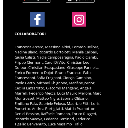
COLLABORATORI
Francesca Arcaro, Massimo Altini, Corrado Bellora,
Nadine Blanc, Riccardo Bortolotti, Manila Calipari,
Giulia Calisti, Nadia Camposaragna, Paolo Ciambi,
Filippo Clermont, Carol Di Vito, Christian Leo
Dufour, Christian Evaspasiano, Giuseppe Farinella,
Enrico Formento Dojot, Bruno Fracasso, Fabio
Francesconi, Sofia Fregnani, Giorgia Gambino,
Paolo Gatto, Michael Ghignone, Marlène Jorrioz,
Cecilia Lazzarotto, Giacomo Mangano, Angela
Marrelli, Federico Mecca, Luca Mauro Melloni, Marc
Montrosset, Matteo Nigra, Sabrina Olibano,
Emiliano Pala, Gabriele Peloso, Maurizio Pitti, Loris
Ponsetto, Andrea Portigliatti, Mattia Pramotton,
Deniel Pession, Raffaele Romano, Enrico Ruggeri,
Riccardo Savoye, Federica Tercinod, Federico
Tigellio Benvenuto, Luca Massimo Trifilò