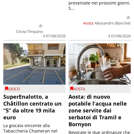
presentate nei prossimi giorni.
S...
di
Aosta
Alessandro Bianchet
di
Cinzia Timpano
il 07/08/2026
il 07/08/2026
GIOCO
AOSTA
SuperEnalotto, a
Aosta: di nuovo
Châtillon centrato un
potabile l’acqua nelle
“5” da oltre 19 mila
zone servite dai
euro
serbatoi di Tramil e
Bornyon
La giocata vincente alla
Tabaccheria Chameran nel
Revocate le due ordinanze che