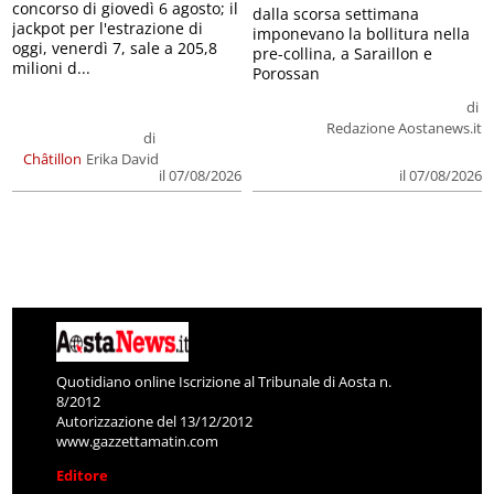
concorso di giovedì 6 agosto; il
dalla scorsa settimana
jackpot per l'estrazione di
imponevano la bollitura nella
oggi, venerdì 7, sale a 205,8
pre-collina, a Saraillon e
milioni d...
Porossan
di
Redazione Aostanews.it
di
Châtillon
Erika David
il 07/08/2026
il 07/08/2026
Quotidiano online Iscrizione al Tribunale di Aosta n.
8/2012
Autorizzazione del 13/12/2012
www.gazzettamatin.com
Editore