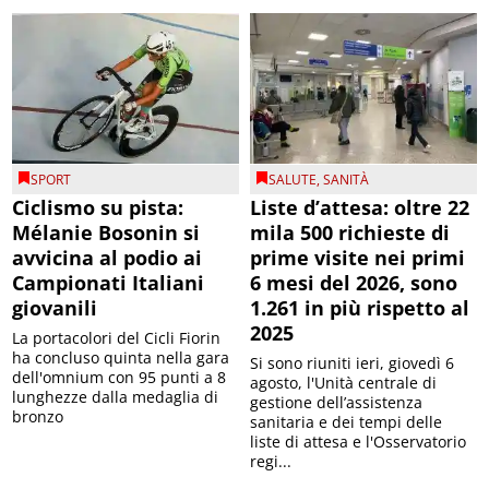
SPORT
SALUTE
,
SANITÀ
Ciclismo su pista:
Liste d’attesa: oltre 22
Mélanie Bosonin si
mila 500 richieste di
avvicina al podio ai
prime visite nei primi
Campionati Italiani
6 mesi del 2026, sono
giovanili
1.261 in più rispetto al
2025
La portacolori del Cicli Fiorin
ha concluso quinta nella gara
Si sono riuniti ieri, giovedì 6
dell'omnium con 95 punti a 8
agosto, l'Unità centrale di
lunghezze dalla medaglia di
gestione dell’assistenza
bronzo
sanitaria e dei tempi delle
liste di attesa e l'Osservatorio
regi...