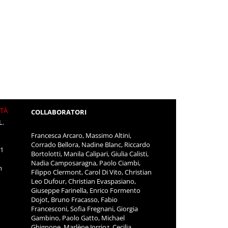
ITÀ
COLLABORATORI
L.
Francesca Arcaro, Massimo Altini,
Corrado Bellora, Nadine Blanc, Riccardo
11
Bortolotti, Manila Calipari, Giulia Calisti,
Nadia Camposaragna, Paolo Ciambi,
m
Filippo Clermont, Carol Di Vito, Christian
Leo Dufour, Christian Evaspasiano,
Giuseppe Farinella, Enrico Formento
Dojot, Bruno Fracasso, Fabio
Francesconi, Sofia Fregnani, Giorgia
Gambino, Paolo Gatto, Michael
Ghignone, Marlène Jorrioz, Cecilia