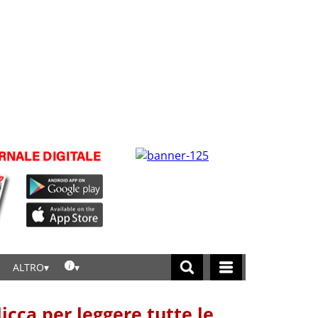
ALTRO
licca per leggere tutte le