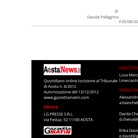
di
Davide Pellegrino
il 05/08/2
DIRETTOR
Luca Merc
l.mercant
Quotidiano online Iscrizione al Tribunale
di Aosta n. 8/2012
REDAZIO
Autorizzazione del 13/12/2012
Alessandr
www.gazzettamatin.com
a.bianche
Editore
Danila Ch
LG PRESSE S.R.L.
d.chenal@
via Festaz, 52 11100 AOSTA
Erika Davi
e.david@g