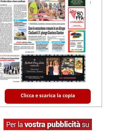
Clicca e scarica la copia