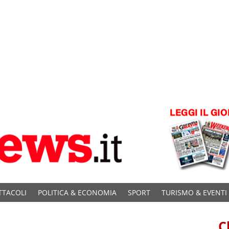
TTACOLI
POLITICA & ECONOMIA
SPORT
TURISMO & EVENTI
C