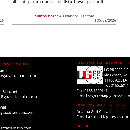
allertati per un uomo che disturbava i passanti. ...
di
Saint-Vincent
Alessandro Bianchet
026
il 05/08/2026
CONCESSIONARIA DI PUBBLIC
E RESPONSABILE
LG PRESSE S.R.
anti
via Festaz, 52
i@gazzettamatin.com
11100 AOSTA
NE
Tel: 0165.2317
Fax: 0165.1820141
o Bianchet
E-mail
segreteria@lgpresse.co
t@gazzettamatin.com
RESPONSABILE DI AGENZIA
enal
Arianna Gori Chisari
gazzettamatin.com
E-mail
a.chisari@lgpresse.com
d
Account
azzettamatin.com