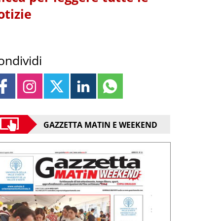
otizie
ondividi
GAZZETTA MATIN E WEEKEND