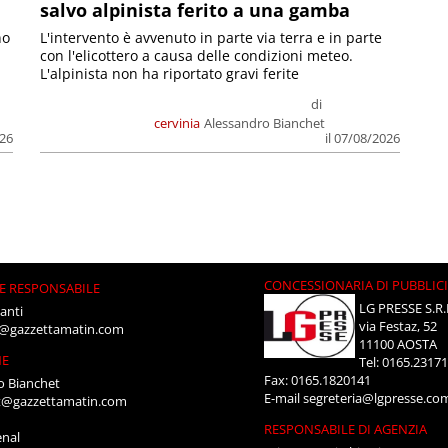
salvo alpinista ferito a una gamba
no
L'intervento è avvenuto in parte via terra e in parte
con l'elicottero a causa delle condizioni meteo.
L'alpinista non ha riportato gravi ferite
di
cervinia
Alessandro Bianchet
026
il 07/08/2026
CONCESSIONARIA DI PUBBLIC
E RESPONSABILE
LG PRESSE S.R.
anti
via Festaz, 52
i@gazzettamatin.com
11100 AOSTA
NE
Tel: 0165.2317
Fax: 0165.1820141
o Bianchet
E-mail
segreteria@lgpresse.co
t@gazzettamatin.com
RESPONSABILE DI AGENZIA
enal