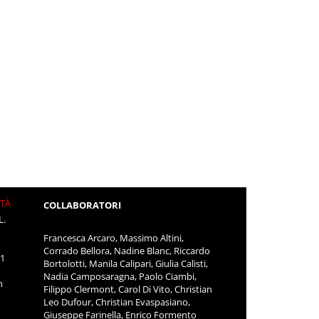
ITÀ
COLLABORATORI
L.
Francesca Arcaro, Massimo Altini,
Corrado Bellora, Nadine Blanc, Riccardo
11
Bortolotti, Manila Calipari, Giulia Calisti,
Nadia Camposaragna, Paolo Ciambi,
m
Filippo Clermont, Carol Di Vito, Christian
Leo Dufour, Christian Evaspasiano,
Giuseppe Farinella, Enrico Formento