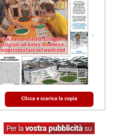
Clicca e scarica la copia