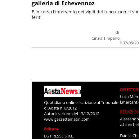
galleria di Echevennoz
E in corso l'intervento dei vigili del fuoco, non ci so
feriti
di
Cinzia Timpano
il 07/08/2
DIRETTOR
Luca Merc
l.mercant
Quotidiano online Iscrizione al Tribunale
di Aosta n. 8/2012
REDAZIO
Autorizzazione del 13/12/2012
Alessandr
www.gazzettamatin.com
a.bianche
Editore
Danila Ch
LG PRESSE S.R.L.