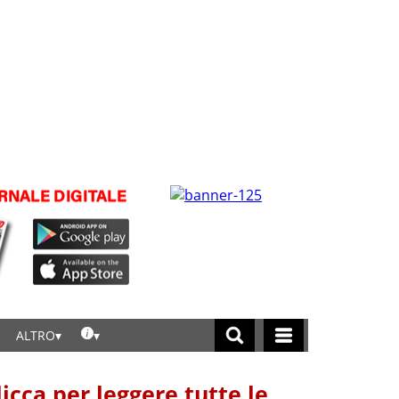
ALTRO
licca per leggere tutte le