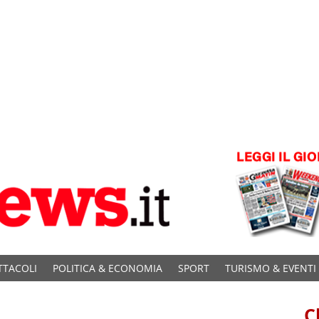
TTACOLI
POLITICA & ECONOMIA
SPORT
TURISMO & EVENTI
C