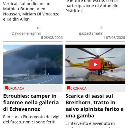
le letture dantesche, con la
Vertical, sul podio anche
partecipazione di Antonello
Mathieu Brunod, Alex
Pistritto (...
Noussan, Miriam Di Vincenzo
e Kaitlin Allen
di
di
Davide Pellegrino
gazzettamatin
il 08/08/2026
il 07/08/2026
CRONACA
CRONACA
Etroubles: camper in
Scarica di sassi sul
fiamme nella galleria
Breithorn, tratto in
di Echevennoz
salvo alpinista ferito a
una gamba
E in corso l'intervento dei vigili
del fuoco, non ci sono feriti
L'intervento è avvenuto in