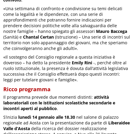
«Una settimana di confronto e condivisione su temi delicati
come la legalità e le dipendenze, con una serie di
approfondimenti che potranno fornire indicazioni per
prendere decisioni politiche volte alla salvaguardia delle
nostre famiglie – hanno spiegato gli assessori
Mauro Baccega
(Sanità) e
Chantal Certan
(Istruzione) – Una serie di incontri sul
territorio non solo appannaggio dei giovani, ma che speriamo
che coinvolgeranno anche gli adulti».
«Il sostegno del Consiglio regionale a questa iniziativa è
doveroso – ha detto la presidente
Emily Rini
-, perché oltre al
ruolo istituzionale, la presenza è dovuta dall’attività legislativa
successiva che il Consiglio effettuerà dopo questi incontri:
leggi per tutelare giovani e famiglie».
Ricco programma
Il programma prevede due momenti distinti:
attività
laboratoriali con le istituzioni scolastiche secondarie e
incontri aperti al pubblico
.
S’inizia
lunedì 14 gennaio alle 18.30
nel salone di palazzo
regionale ad Aosta con la presentazione da parte di
Liberaidee
Valle d’Aosta
della ricerca del dossier realizzazione