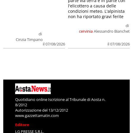
parte via terra e in parte con
l'elicottero a causa delle
condizioni meteo. L'alpinista
non ha riportato gravi ferite
di
cervinia
Alessandro Bianchet
di
Cinzia Timpano
il 07/08/2026
il 07/08/2026
Quotidiano online Iscrizione al Tribunale di Aosta n.
8/2012
Autorizzazione del 13/12/2012
www.gazzettamatin.com
Editore
LG PRESSE S.R.L.