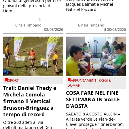
Ondata di generosità per i tre
Jacques Balmat e Michel
giovani della provincia di
Gabriel Paccard
Udine
di
di
Cinzia Timpano
Cinzia Timpano
il 08/08/2026
il 08/08/2026
SPORT
APPUNTAMENTI
,
OGGI &
DOMANI
Trail: Daniel Thedy e
COSA FARE NEL FINE
Michela Comola
SETTIMANA IN VALLE
firmano il Vertical
D’AOSTA
Brusson-Bringuez a
tempo di record
SABATO 8 AGOSTO ALLEIN –
All’area verde Le Plan-de-
Oltre 200 atleti al via
Clavel prosegue “ItinerDante”,
dell'ultima tappa del Défì