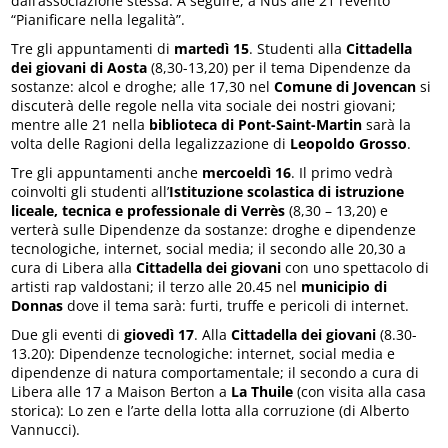
dall’associazione stessa. A seguire, a Nus alle 21 l’evento
“Pianificare nella legalità”.
Tre gli appuntamenti di
martedì 15
. Studenti alla
Cittadella
dei giovani di Aosta
(8,30-13,20) per il tema Dipendenze da
sostanze: alcol e droghe; alle 17,30 nel
Comune di Jovencan
si
discuterà delle regole nella vita sociale dei nostri giovani;
mentre alle 21 nella
biblioteca di Pont-Saint-Martin
sarà la
volta delle Ragioni della legalizzazione di
Leopoldo Grosso
.
Tre gli appuntamenti anche
mercoeldì 16
. Il primo vedrà
coinvolti gli studenti all’
Istituzione scolastica di istruzione
liceale, tecnica e professionale di Verrès
(8,30 – 13,20) e
verterà sulle Dipendenze da sostanze: droghe e dipendenze
tecnologiche, internet, social media; il secondo alle 20,30 a
cura di Libera alla
Cittadella dei giovani
con uno spettacolo di
artisti rap valdostani; il terzo alle 20.45 nel
municipio di
Donnas
dove il tema sarà: furti, truffe e pericoli di internet.
Due gli eventi di
giovedì 17
. Alla
Cittadella dei giovani
(8.30-
13.20): Dipendenze tecnologiche: internet, social media e
dipendenze di natura comportamentale; il secondo a cura di
Libera alle 17 a Maison Berton a
La Thuile
(con visita alla casa
storica): Lo zen e l’arte della lotta alla corruzione (di Alberto
Vannucci).