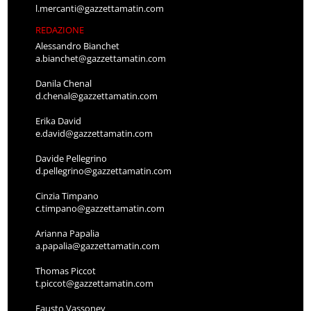
l.mercanti@gazzettamatin.com
REDAZIONE
Alessandro Bianchet
a.bianchet@gazzettamatin.com
Danila Chenal
d.chenal@gazzettamatin.com
Erika David
e.david@gazzettamatin.com
Davide Pellegrino
d.pellegrino@gazzettamatin.com
Cinzia Timpano
c.timpano@gazzettamatin.com
Arianna Papalia
a.papalia@gazzettamatin.com
Thomas Piccot
t.piccot@gazzettamatin.com
Fausto Vassoney