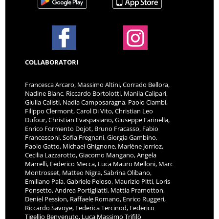
COLLABORATORI
Francesca Arcaro, Massimo Altini, Corrado Bellora,
Nadine Blanc, Riccardo Bortolotti, Manila Calipari,
Giulia Calisti, Nadia Camposaragna, Paolo Ciambi,
Filippo Clermont, Carol Di Vito, Christian Leo
Dufour, Christian Evaspasiano, Giuseppe Farinella,
Enrico Formento Dojot, Bruno Fracasso, Fabio
Francesconi, Sofia Fregnani, Giorgia Gambino,
Paolo Gatto, Michael Ghignone, Marlène Jorrioz,
Cecilia Lazzarotto, Giacomo Mangano, Angela
Marrelli, Federico Mecca, Luca Mauro Melloni, Marc
Montrosset, Matteo Nigra, Sabrina Olibano,
Emiliano Pala, Gabriele Peloso, Maurizio Pitti, Loris
Ponsetto, Andrea Portigliatti, Mattia Pramotton,
Deniel Pession, Raffaele Romano, Enrico Ruggeri,
Riccardo Savoye, Federica Tercinod, Federico
Tigellio Benvenuto, Luca Massimo Trifilò