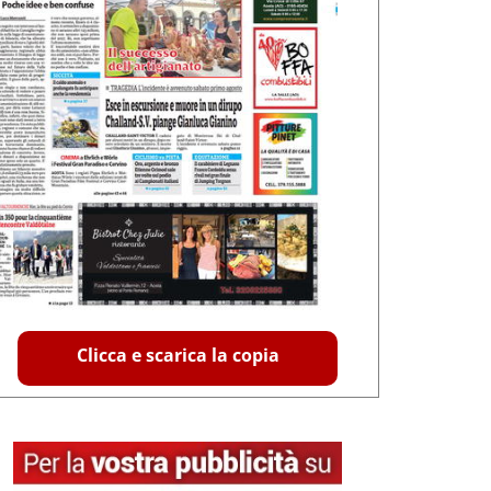
Clicca e scarica la copia