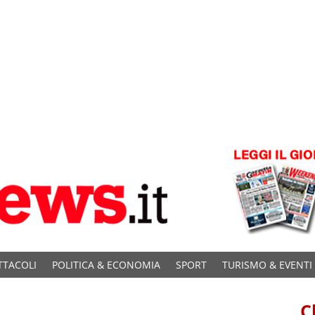
TTACOLI
POLITICA & ECONOMIA
SPORT
TURISMO & EVENTI
C