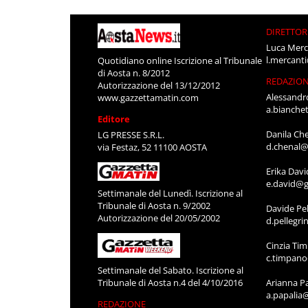
DIRETTOR
Luca Merc
l.mercant
Quotidiano online Iscrizione al Tribunale
di Aosta n. 8/2012
REDAZIO
Autorizzazione del 13/12/2012
Alessandr
www.gazzettamatin.com
a.bianche
Editore
Danila Ch
LG PRESSE S.R.L.
d.chenal@
via Festaz, 52 11100 AOSTA
Erika Davi
e.david@g
Settimanale del Lunedì. Iscrizione al
Tribunale di Aosta n. 9/2002
Davide Pel
Autorizzazione del 20/05/2002
d.pellegr
Cinzia Ti
c.timpan
Settimanale del Sabato. Iscrizione al
Tribunale di Aosta n.4 del 4/10/2016
Arianna P
a.papalia
REDAZIONE