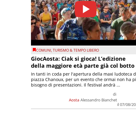
COMUNI
,
TURISMO & TEMPO LIBERO
GiocAosta: Ciak si gioca! L’edizione
della maggiore età parte già col botto
In tanti in coda per l'apertura della maxi ludoteca d
piazza Chanoux, per un evento che ormai non ha p
bisogno di presentazioni. Il festival andrà ...
di
Aosta
Alessandro Bianchet
il 07/08/2