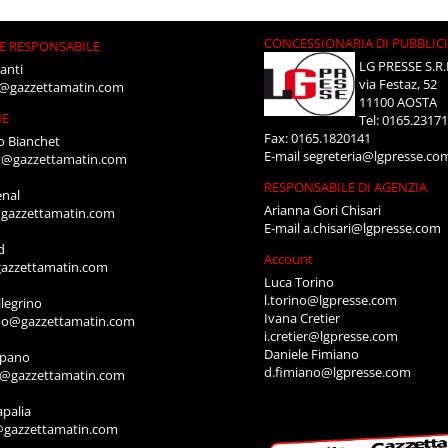
CONCESSIONARIA DI PUBBLIC
E RESPONSABILE
LG PRESSE S.R.
anti
via Festaz, 52
i@gazzettamatin.com
11100 AOSTA
NE
Tel: 0165.2317
Fax: 0165.1820141
o Bianchet
E-mail
segreteria@lgpresse.co
t@gazzettamatin.com
RESPONSABILE DI AGENZIA
enal
Arianna Gori Chisari
gazzettamatin.com
E-mail
a.chisari@lgpresse.com
d
Account
azzettamatin.com
Luca Torino
l.torino@lgpresse.com
legrino
Ivana Cretier
ino@gazzettamatin.com
i.cretier@lgpresse.com
Daniele Fimiano
mpano
d.fimiano@lgpresse.com
o@gazzettamatin.com
apalia
@gazzettamatin.com