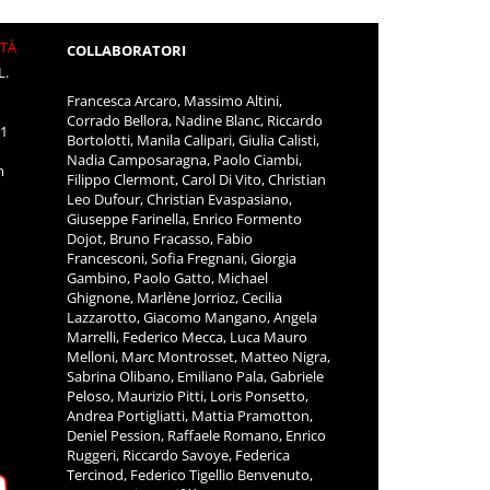
ITÀ
COLLABORATORI
L.
Francesca Arcaro, Massimo Altini,
Corrado Bellora, Nadine Blanc, Riccardo
11
Bortolotti, Manila Calipari, Giulia Calisti,
Nadia Camposaragna, Paolo Ciambi,
m
Filippo Clermont, Carol Di Vito, Christian
Leo Dufour, Christian Evaspasiano,
Giuseppe Farinella, Enrico Formento
Dojot, Bruno Fracasso, Fabio
Francesconi, Sofia Fregnani, Giorgia
Gambino, Paolo Gatto, Michael
Ghignone, Marlène Jorrioz, Cecilia
Lazzarotto, Giacomo Mangano, Angela
Marrelli, Federico Mecca, Luca Mauro
Melloni, Marc Montrosset, Matteo Nigra,
Sabrina Olibano, Emiliano Pala, Gabriele
Peloso, Maurizio Pitti, Loris Ponsetto,
Andrea Portigliatti, Mattia Pramotton,
Deniel Pession, Raffaele Romano, Enrico
Ruggeri, Riccardo Savoye, Federica
Tercinod, Federico Tigellio Benvenuto,