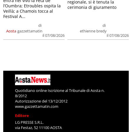
entra nel vivo la Feta de
regionale, si è tenuta la
l’Oumbra; Etroubles ospita la
cerimonia di giuramento
Veillà; a Chamois tocca al
Festival A...
di
di
Aosta
gazzettamatin
ethienne bredy
il 07/08/2026
il 07/08/2026
Quotidiano online Iscrizione al Tribunale di Aosta n.
8/2012
Autorizzazione del 13/12/2012
www.gazzettamatin.com
Editore
LG PRESSE S.R.L.
via Festaz, 52 11100 AOSTA