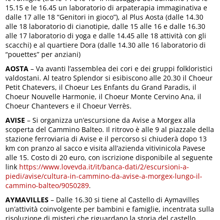
15.15 e le 16.45 un laboratorio di arpaterapia immaginativa e
dalle 17 alle 18 “Genitori in gioco”), al Plus Aosta (dalle 14.30
alle 18 laboratorio di cianotipie, dalle 15 alle 16 e dalle 16.30
alle 17 laboratorio di yoga e dalle 14.45 alle 18 attività con gli
scacchi) e al quartiere Dora (dalle 14.30 alle 16 laboratorio di
“pouettes” per anziani)
AOSTA
– Va avanti l’assemblea dei cori e dei gruppi folkloristici
valdostani. Al teatro Splendor si esibiscono alle 20.30 il Choeur
Petit Chatevers, il Choeur Les Enfants du Grand Paradis, il
Choeur Nouvelle Harmonie, il Choeur Monte Cervino Ana, il
Choeur Chantevers e il Choeur Verrès.
AVISE
– Si organizza un’escursione da Avise a Morgex alla
scoperta del Cammino Balteo. Il ritrovo è alle 9 al piazzale della
stazione ferroviaria di Avise e il percorso si chiuderà dopo 13
km con pranzo al sacco e visita all’azienda vitivinicola Pavese
alle 15. Costo di 20 euro, con iscrizione disponibile al seguente
link
https://www.lovevda.it/it/banca-dati/2/escursioni-a-
piedi/avise/cultura-in-cammino-da-avise-a-morgex-lungo-il-
cammino-balteo/9050289
.
AYMAVILLES
– Dalle 16.30 si tiene al Castello di Aymavilles
un’attività coinvolgente per bambini e famiglie, incentrata sulla
risoluzione di misteri che riguardano la storia del castello.