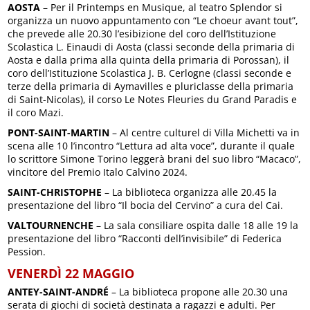
AOSTA
– Per il Printemps en Musique, al teatro Splendor si
organizza un nuovo appuntamento con “Le choeur avant tout”,
che prevede alle 20.30 l’esibizione del coro dell’Istituzione
Scolastica L. Einaudi di Aosta (classi seconde della primaria di
Aosta e dalla prima alla quinta della primaria di Porossan), il
coro dell’Istituzione Scolastica J. B. Cerlogne (classi seconde e
terze della primaria di Aymavilles e pluriclasse della primaria
di Saint-Nicolas), il corso Le Notes Fleuries du Grand Paradis e
il coro Mazi.
PONT-SAINT-MARTIN
– Al centre culturel di Villa Michetti va in
scena alle 10 l’incontro “Lettura ad alta voce”, durante il quale
lo scrittore Simone Torino leggerà brani del suo libro “Macaco”,
vincitore del Premio Italo Calvino 2024.
SAINT-CHRISTOPHE
– La biblioteca organizza alle 20.45 la
presentazione del libro “Il bocia del Cervino” a cura del Cai.
VALTOURNENCHE
– La sala consiliare ospita dalle 18 alle 19 la
presentazione del libro “Racconti dell’invisibile” di Federica
Pession.
VENERDÌ 22 MAGGIO
ANTEY-SAINT-ANDRÉ
– La biblioteca propone alle 20.30 una
serata di giochi di società destinata a ragazzi e adulti. Per