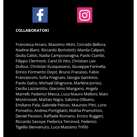
COLLABORATORI
Francesca Arcaro, Massimo Altini, Corrado Bellora,
Nadine Blanc, Riccardo Bortolotti, Manila Calipari,
Giulia Calisti, Nadia Camposaragna, Paolo Ciambi,
Filippo Clermont, Carol Di Vito, Christian Leo
Dufour, Christian Evaspasiano, Giuseppe Farinella,
Enrico Formento Dojot, Bruno Fracasso, Fabio
Francesconi, Sofia Fregnani, Giorgia Gambino,
Paolo Gatto, Michael Ghignone, Marlène Jorrioz,
Cecilia Lazzarotto, Giacomo Mangano, Angela
Marrelli, Federico Mecca, Luca Mauro Melloni, Marc
Montrosset, Matteo Nigra, Sabrina Olibano,
Emiliano Pala, Gabriele Peloso, Maurizio Pitti, Loris
Ponsetto, Andrea Portigliatti, Mattia Pramotton,
Deniel Pession, Raffaele Romano, Enrico Ruggeri,
Riccardo Savoye, Federica Tercinod, Federico
Tigellio Benvenuto, Luca Massimo Trifilò