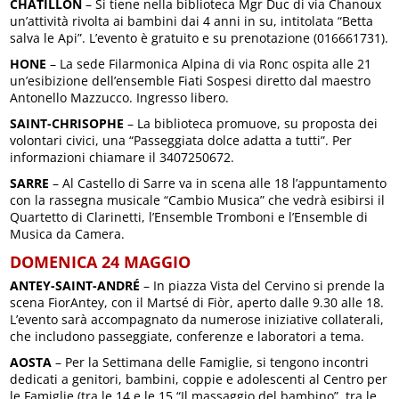
CHATILLON
– Si tiene nella biblioteca Mgr Duc di via Chanoux
un’attività rivolta ai bambini dai 4 anni in su, intitolata “Betta
salva le Api”. L’evento è gratuito e su prenotazione (016661731).
HONE
– La sede Filarmonica Alpina di via Ronc ospita alle 21
un’esibizione dell’ensemble Fiati Sospesi diretto dal maestro
Antonello Mazzucco. Ingresso libero.
SAINT-CHRISOPHE
– La biblioteca promuove, su proposta dei
volontari civici, una “Passeggiata dolce adatta a tutti”. Per
informazioni chiamare il 3407250672.
SARRE
– Al Castello di Sarre va in scena alle 18 l’appuntamento
con la rassegna musicale “Cambio Musica” che vedrà esibirsi il
Quartetto di Clarinetti, l’Ensemble Tromboni e l’Ensemble di
Musica da Camera.
DOMENICA 24 MAGGIO
ANTEY-SAINT-ANDRÉ
– In piazza Vista del Cervino si prende la
scena FiorAntey, con il Martsé di Fiòr, aperto dalle 9.30 alle 18.
L’evento sarà accompagnato da numerose iniziative collaterali,
che includono passeggiate, conferenze e laboratori a tema.
AOSTA
– Per la Settimana delle Famiglie, si tengono incontri
dedicati a genitori, bambini, coppie e adolescenti al Centro per
le Famiglie (tra le 14 e le 15 “Il massaggio del bambino”, tra le