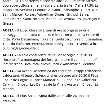
Aosta-Pila. La partenza è prevista alle 12.55, mentre l’arrivo
dovrebbe collocarsi nella fascia oraria tra le 17 e le 17.30. La
tappa attraverserà i Comuni di Saint‑Christophe, Quart, Nus,
Saint‑Marcel, Roisan, Valpelline, Doues, Gignod, Sarre,
Saint‑Pierre, Saint‑Nicolas, Villeneuve, Aymavilles, Jovençan e
Gressan.
AOSTA
– Il Liceo Classico Licam di Aosta organizza una
passeggiata letteraria tra le 15 e le 17 con transito a Croce di
Città, Porta Decumana, Torre del Lebbroso, Torre di Bramafam,
Tour du Pailleron. Prenotazione obbligatoria scrivendo a brao-
cultura@regione.vda.it.
AOSTA
– La sala conferenze della Bcc accoglie alle 20.30
l’incontro “La montagna del futuro: abitare il cambiamento”.
Interverrano Luca Rota, Nicola Pech e Annamaria Gremmo.
AOSTA
– Va avanti l’assemblea dei cori e dei gruppi folkloristici
valdostani. Al teatro Splendor si esibiscono alle 20.30 il Petit
Coeur de Cogne, il Choer Mandarini, il Choeur La Vallée du
Cervin, il Choeur Les Dames de la Ville d’Aoste e il Choeur La
Manda.
AOSTA
– Il Plus Aosta ospita dalle 21.30 alle 24 una serata
karaoke.