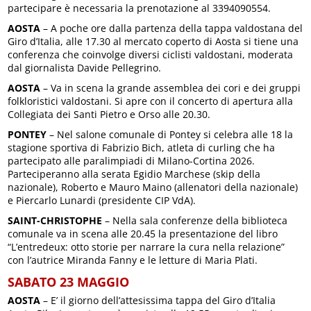
partecipare è necessaria la prenotazione al 3394090554.
AOSTA
– A poche ore dalla partenza della tappa valdostana del
Giro d’Italia, alle 17.30 al mercato coperto di Aosta si tiene una
conferenza che coinvolge diversi ciclisti valdostani, moderata
dal giornalista Davide Pellegrino.
AOSTA
– Va in scena la grande assemblea dei cori e dei gruppi
folkloristici valdostani. Si apre con il concerto di apertura alla
Collegiata dei Santi Pietro e Orso alle 20.30.
PONTEY
– Nel salone comunale di Pontey si celebra alle 18 la
stagione sportiva di Fabrizio Bich, atleta di curling che ha
partecipato alle paralimpiadi di Milano-Cortina 2026.
Parteciperanno alla serata Egidio Marchese (skip della
nazionale), Roberto e Mauro Maino (allenatori della nazionale)
e Piercarlo Lunardi (presidente CIP VdA).
SAINT-CHRISTOPHE
– Nella sala conferenze della biblioteca
comunale va in scena alle 20.45 la presentazione del libro
“L’entredeux: otto storie per narrare la cura nella relazione”
con l’autrice Miranda Fanny e le letture di Maria Plati.
SABATO 23 MAGGIO
AOSTA
– E’ il giorno dell’attesissima tappa del Giro d’Italia