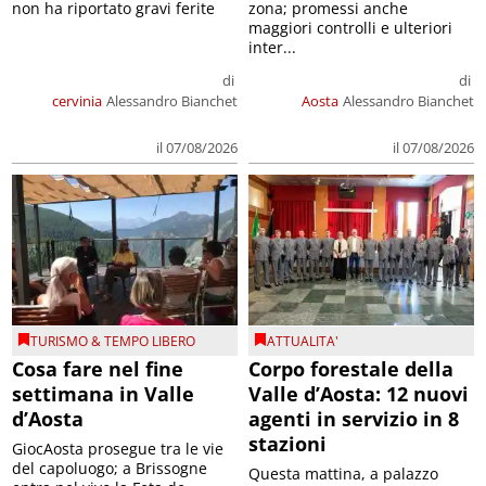
non ha riportato gravi ferite
zona; promessi anche
maggiori controlli e ulteriori
inter...
di
di
cervinia
Alessandro Bianchet
Aosta
Alessandro Bianchet
il 07/08/2026
il 07/08/2026
TURISMO & TEMPO LIBERO
ATTUALITA'
Cosa fare nel fine
Corpo forestale della
settimana in Valle
Valle d’Aosta: 12 nuovi
d’Aosta
agenti in servizio in 8
stazioni
GiocAosta prosegue tra le vie
del capoluogo; a Brissogne
Questa mattina, a palazzo