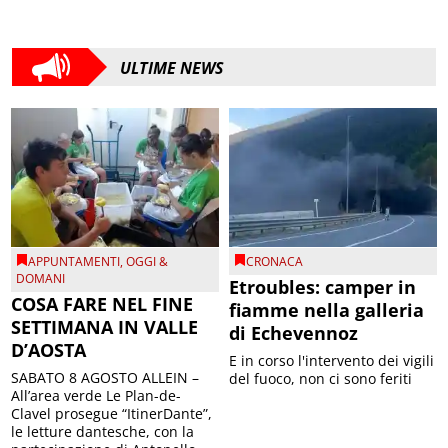
ULTIME NEWS
APPUNTAMENTI
,
OGGI &
CRONACA
DOMANI
Etroubles: camper in
COSA FARE NEL FINE
fiamme nella galleria
SETTIMANA IN VALLE
di Echevennoz
D’AOSTA
E in corso l'intervento dei vigili
SABATO 8 AGOSTO ALLEIN –
del fuoco, non ci sono feriti
All’area verde Le Plan-de-
Clavel prosegue “ItinerDante”,
le letture dantesche, con la