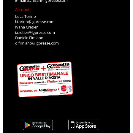
E-mail
a.chisari@lgpresse.com
Account
Luca Torino
l.torino@lgpresse.com
Ivana Cretier
i.cretier@lgpresse.com
Daniele Fimiano
d.fimiano@lgpresse.com