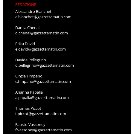
REDAZIONE
Alessandro Bianchet
a.bianchet@gazzettamatin.com
Danila Chenal
d.chenal@gazzettamatin.com
Erika David
e.david@gazzettamatin.com
Davide Pellegrino
d.pellegrino@gazzettamatin.com
Cinzia Timpano
c.timpano@gazzettamatin.com
Arianna Papalia
a.papalia@gazzettamatin.com
Thomas Piccot
t.piccot@gazzettamatin.com
Fausto Vassoney
f.vassoney@gazzettamatin.com