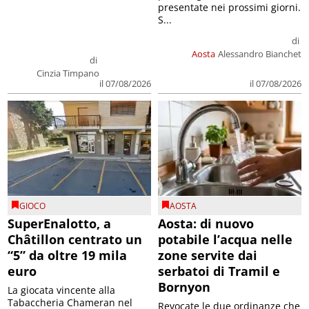
presentate nei prossimi giorni.
S...
di
Aosta
Alessandro Bianchet
di
Cinzia Timpano
il 07/08/2026
il 07/08/2026
GIOCO
AOSTA
SuperEnalotto, a
Aosta: di nuovo
Châtillon centrato un
potabile l’acqua nelle
“5” da oltre 19 mila
zone servite dai
euro
serbatoi di Tramil e
Bornyon
La giocata vincente alla
Tabaccheria Chameran nel
Revocate le due ordinanze che