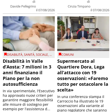
di
di
Davide Pellegrino
Cinzia Timpano
il 07/08/2026
il 07/08/2026
DISABILITÀ
,
SANITÀ
,
SOCIALE
, ...
COMUNI
Disabilità in Valle
Supermercato al
d’Aosta: 7 milioni in 3
Quartiere Dora, Lega
anni finanziano il
all’attacco con 19
Piano per la non
osservazioni: «Faremo
autosufficienza
tutto per ostacolare la
scelta»
In via sperimentale, l'Esecutivo
ha approvato nuovi criteri per
In una conferenza stampa il
garantire maggiore flessibilità
Carroccio ha illustrato le 19
alle misure di sostegno per
osservazioni alla variante al
esempio per l'assistenza d...
piano regolatore che saranno