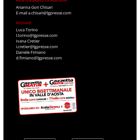
RESPONSABILE DI AGENZIA
Arianna Gori Chisari
E-mail
a.chisari@lgpresse.com
Account
Luca Torino
l.torino@lgpresse.com
Ivana Cretier
i.cretier@lgpresse.com
Daniele Fimiano
d.fimiano@lgpresse.com