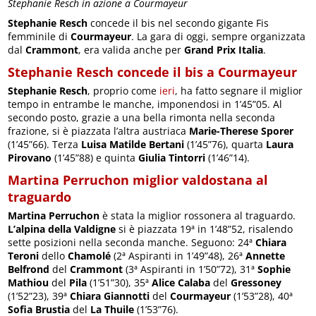
Stephanie Resch in azione a Courmayeur
Stephanie Resch
concede il bis nel secondo gigante Fis
femminile di
Courmayeur
. La gara di oggi, sempre organizzata
dal
Crammont
, era valida anche per
Grand Prix Italia
.
Stephanie Resch concede il bis a Courmayeur
Stephanie Resch
, proprio come
ieri
, ha fatto segnare il miglior
tempo in entrambe le manche, imponendosi in 1’45”05. Al
secondo posto, grazie a una bella rimonta nella seconda
frazione, si è piazzata l’altra austriaca
Marie-Therese Sporer
(1’45”66). Terza
Luisa Matilde Bertani
(1’45”76), quarta
Laura
Pirovano
(1’45”88) e quinta
Giulia Tintorri
(1’46”14).
Martina Perruchon miglior valdostana al
traguardo
Martina Perruchon
è stata la miglior rossonera al traguardo.
L’alpina della Valdigne
si è piazzata 19ª in 1’48”52, risalendo
sette posizioni nella seconda manche. Seguono: 24ª
Chiara
Teroni
dello
Chamolé
(2ª Aspiranti in 1’49”48), 26ª
Annette
Belfrond
del
Crammont
(3ª Aspiranti in 1’50”72), 31ª
Sophie
Mathiou
del
Pila
(1’51”30), 35ª
Alice Calaba
del
Gressoney
(1’52”23), 39ª
Chiara Giannotti
del
Courmayeur
(1’53”28), 40ª
Sofia Brustia
del
La Thuile
(1’53”76).