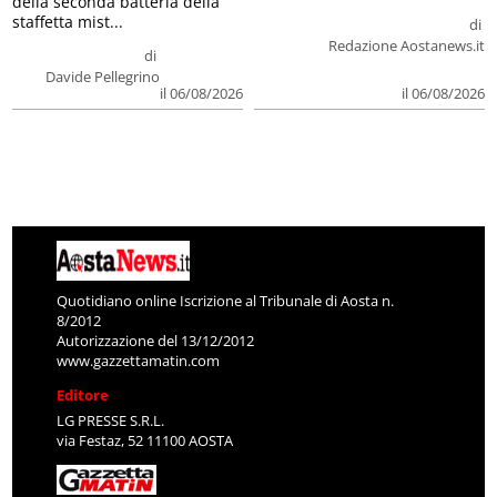
della seconda batteria della
staffetta mist...
di
Redazione Aostanews.it
di
Davide Pellegrino
il 06/08/2026
il 06/08/2026
Quotidiano online Iscrizione al Tribunale di Aosta n.
8/2012
Autorizzazione del 13/12/2012
www.gazzettamatin.com
Editore
LG PRESSE S.R.L.
via Festaz, 52 11100 AOSTA