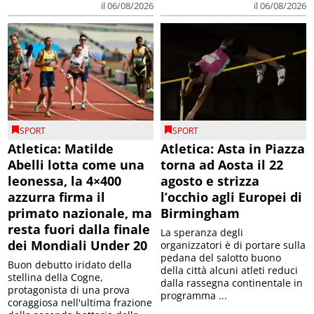
il 06/08/2026
il 06/08/2026
SPORT
SPORT
Atletica: Matilde
Atletica: Asta in Piazza
Abelli lotta come una
torna ad Aosta il 22
leonessa, la 4×400
agosto e strizza
azzurra firma il
l’occhio agli Europei di
primato nazionale, ma
Birmingham
resta fuori dalla finale
La speranza degli
dei Mondiali Under 20
organizzatori è di portare sulla
pedana del salotto buono
Buon debutto iridato della
della città alcuni atleti reduci
stellina della Cogne,
dalla rassegna continentale in
protagonista di una prova
programma ...
coraggiosa nell'ultima frazione