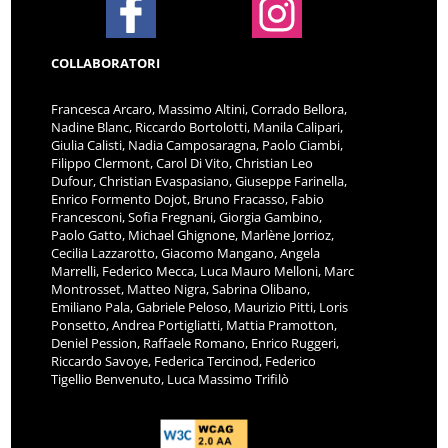
COLLABORATORI
Francesca Arcaro, Massimo Altini, Corrado Bellora,
Nadine Blanc, Riccardo Bortolotti, Manila Calipari,
Giulia Calisti, Nadia Camposaragna, Paolo Ciambi,
Filippo Clermont, Carol Di Vito, Christian Leo
Dufour, Christian Evaspasiano, Giuseppe Farinella,
Enrico Formento Dojot, Bruno Fracasso, Fabio
Francesconi, Sofia Fregnani, Giorgia Gambino,
Paolo Gatto, Michael Ghignone, Marlène Jorrioz,
Cecilia Lazzarotto, Giacomo Mangano, Angela
Marrelli, Federico Mecca, Luca Mauro Melloni, Marc
Montrosset, Matteo Nigra, Sabrina Olibano,
Emiliano Pala, Gabriele Peloso, Maurizio Pitti, Loris
Ponsetto, Andrea Portigliatti, Mattia Pramotton,
Deniel Pession, Raffaele Romano, Enrico Ruggeri,
Riccardo Savoye, Federica Tercinod, Federico
Tigellio Benvenuto, Luca Massimo Trifilò