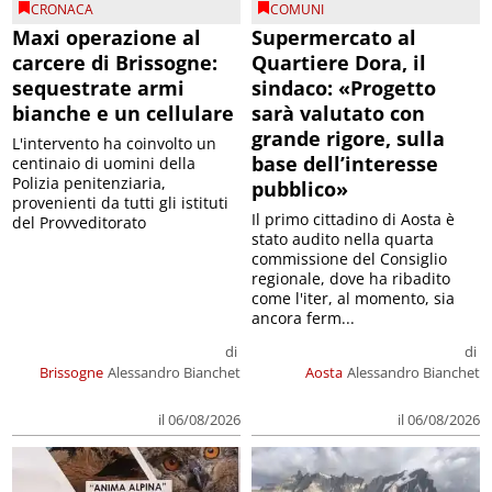
CRONACA
COMUNI
Maxi operazione al
Supermercato al
carcere di Brissogne:
Quartiere Dora, il
sequestrate armi
sindaco: «Progetto
bianche e un cellulare
sarà valutato con
grande rigore, sulla
L'intervento ha coinvolto un
base dell’interesse
centinaio di uomini della
Polizia penitenziaria,
pubblico»
provenienti da tutti gli istituti
Il primo cittadino di Aosta è
del Provveditorato
stato audito nella quarta
commissione del Consiglio
regionale, dove ha ribadito
come l'iter, al momento, sia
ancora ferm...
di
di
Brissogne
Alessandro Bianchet
Aosta
Alessandro Bianchet
il 06/08/2026
il 06/08/2026