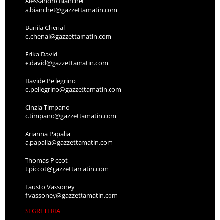
Alessandro Bianchet
a.bianchet@gazzettamatin.com
Danila Chenal
d.chenal@gazzettamatin.com
Erika David
e.david@gazzettamatin.com
Davide Pellegrino
d.pellegrino@gazzettamatin.com
Cinzia Timpano
c.timpano@gazzettamatin.com
Arianna Papalia
a.papalia@gazzettamatin.com
Thomas Piccot
t.piccot@gazzettamatin.com
Fausto Vassoney
f.vassoney@gazzettamatin.com
SEGRETERIA