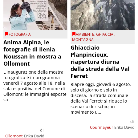
FOTOGRAFIA
AMBIENTE
,
GHIACCIAI
,
MONTAGNA
Anima Alpina, le
Ghiacciaio
fotografie di Ilenia
Planpincieux,
Noussan in mostra a
riapertura diurna
Ollomont
della strada della Val
L'inaugurazione della mostra
Ferret
fotografica è in programma
venerdì 7 agosto alle 18, nella
Riapre oggi, giovedì 6 agosto,
sala espositiva del Comune di
solo di giorno e solo in
Ollomont; le immagini esposte
discesa, la strada comunale
sa...
della Val Ferret; si riduce lo
scenario di rischio, in
movimento u...
di
Courmayeur
Erika David
di
Ollomont
Erika David