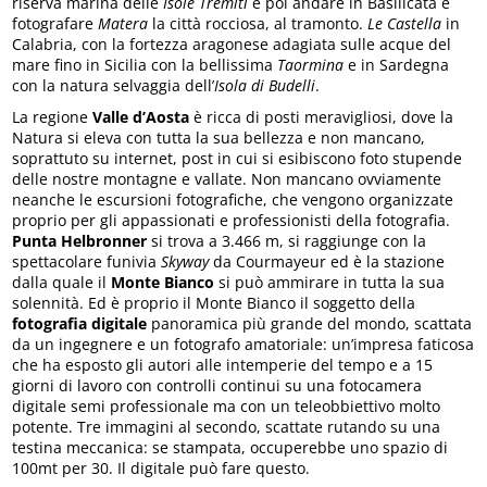
riserva marina delle
Isole Tremiti
e poi andare in Basilicata e
fotografare
Matera
la città rocciosa, al tramonto.
Le Castella
in
Calabria, con la fortezza aragonese adagiata sulle acque del
mare fino in Sicilia con la bellissima
Taormina
e in Sardegna
con la natura selvaggia dell’
Isola di Budelli
.
La regione
Valle d’Aosta
è ricca di posti meravigliosi, dove la
Natura si eleva con tutta la sua bellezza e non mancano,
soprattuto su internet, post in cui si esibiscono foto stupende
delle nostre montagne e vallate. Non mancano ovviamente
neanche le escursioni fotografiche, che vengono organizzate
proprio per gli appassionati e professionisti della fotografia.
Punta Helbronner
si trova a 3.466 m, si raggiunge con la
spettacolare funivia
Skyway
da Courmayeur ed è la stazione
dalla quale il
Monte Bianco
si può ammirare in tutta la sua
solennità. Ed è proprio il Monte Bianco il soggetto della
fotografia digitale
panoramica più grande del mondo, scattata
da un ingegnere e un fotografo amatoriale: un’impresa faticosa
che ha esposto gli autori alle intemperie del tempo e a 15
giorni di lavoro con controlli continui su una fotocamera
digitale semi professionale ma con un teleobbiettivo molto
potente. Tre immagini al secondo, scattate rutando su una
testina meccanica: se stampata, occuperebbe uno spazio di
100mt per 30. Il digitale può fare questo.