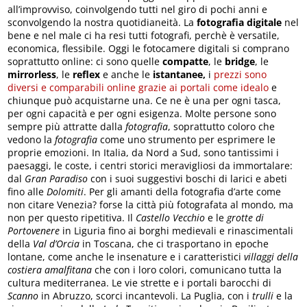
all’improvviso, coinvolgendo tutti nel giro di pochi anni e
sconvolgendo la nostra quotidianeità. La
fotografia digitale
nel
bene e nel male ci ha resi tutti fotografi, perchè è versatile,
economica, flessibile. Oggi le fotocamere digitali si comprano
soprattutto online: ci sono quelle
compatte
, le
bridge
, le
mirrorless
, le
reflex
e anche le
istantanee,
i
prezzi sono
diversi e comparabili online grazie ai portali come idealo
e
chiunque può acquistarne una. Ce ne è una per ogni tasca,
per ogni capacità e per ogni esigenza. Molte persone sono
sempre più attratte dalla
fotografia
, soprattutto coloro che
vedono la
fotografia
come uno strumento per esprimere le
proprie emozioni. In Italia, da Nord a Sud, sono tantissimi i
paesaggi, le coste, i centri storici meravigliosi da immortalare:
dal
Gran Paradiso
con i suoi suggestivi boschi di larici e abeti
fino alle
Dolomiti
. Per gli amanti della fotografia d’arte come
non citare Venezia? forse la città più fotografata al mondo, ma
non per questo ripetitiva. Il
Castello Vecchio
e le
grotte di
Portovenere
in Liguria fino ai borghi medievali e rinascimentali
della
Val d’Orcia
in Toscana, che ci trasportano in epoche
lontane, come anche le insenature e i caratteristici
villaggi della
costiera amalfitana
che con i loro colori, comunicano tutta la
cultura mediterranea. Le vie strette e i portali barocchi di
Scanno
in Abruzzo, scorci incantevoli. La Puglia, con i
trulli
e la