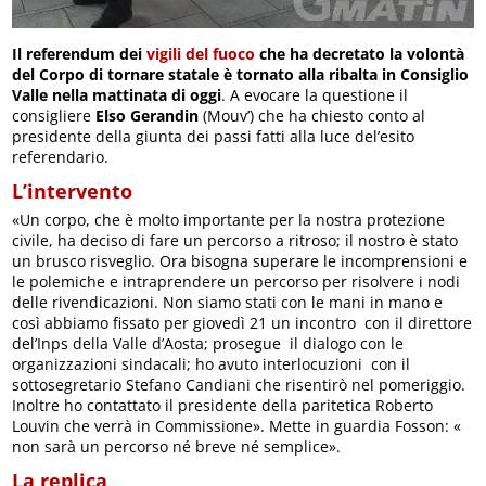
Il referendum dei
vigili del fuoco
che ha decretato la volontà
del Corpo di tornare statale è tornato alla ribalta in Consiglio
Valle nella mattinata di oggi
. A evocare la questione il
consigliere
Elso Gerandin
(Mouv’) che ha chiesto conto al
presidente della giunta dei passi fatti alla luce del’esito
referendario.
L’intervento
«Un corpo, che è molto importante per la nostra protezione
civile, ha deciso di fare un percorso a ritroso; il nostro è stato
un brusco risveglio. Ora bisogna superare le incomprensioni e
le polemiche e intraprendere un percorso per risolvere i nodi
delle rivendicazioni. Non siamo stati con le mani in mano e
così abbiamo fissato per giovedì 21 un incontro con il direttore
del’Inps della Valle d’Aosta; prosegue il dialogo con le
organizzazioni sindacali; ho avuto interlocuzioni con il
sottosegretario Stefano Candiani che risentirò nel pomeriggio.
Inoltre ho contattato il presidente della paritetica Roberto
Louvin che verrà in Commissione». Mette in guardia Fosson: «
non sarà un percorso né breve né semplice».
La replica