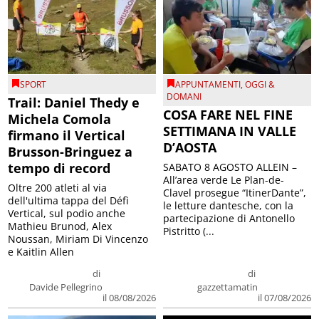
SPORT
APPUNTAMENTI
,
OGGI &
DOMANI
Trail: Daniel Thedy e
COSA FARE NEL FINE
Michela Comola
SETTIMANA IN VALLE
firmano il Vertical
D’AOSTA
Brusson-Bringuez a
tempo di record
SABATO 8 AGOSTO ALLEIN –
All’area verde Le Plan-de-
Oltre 200 atleti al via
Clavel prosegue “ItinerDante”,
dell'ultima tappa del Défì
le letture dantesche, con la
Vertical, sul podio anche
partecipazione di Antonello
Mathieu Brunod, Alex
Pistritto (...
Noussan, Miriam Di Vincenzo
e Kaitlin Allen
di
di
Davide Pellegrino
gazzettamatin
il 08/08/2026
il 07/08/2026