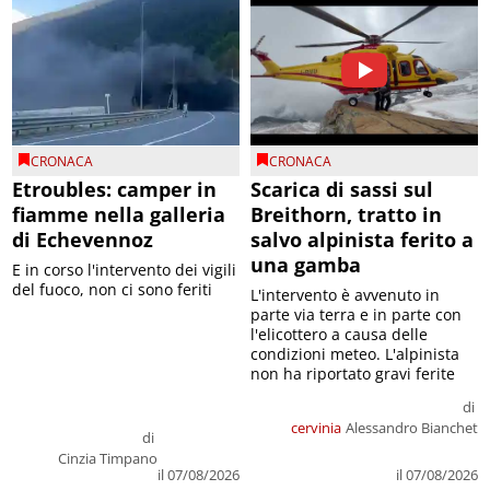
CRONACA
CRONACA
Etroubles: camper in
Scarica di sassi sul
fiamme nella galleria
Breithorn, tratto in
di Echevennoz
salvo alpinista ferito a
una gamba
E in corso l'intervento dei vigili
del fuoco, non ci sono feriti
L'intervento è avvenuto in
parte via terra e in parte con
l'elicottero a causa delle
condizioni meteo. L'alpinista
non ha riportato gravi ferite
di
cervinia
Alessandro Bianchet
di
Cinzia Timpano
il 07/08/2026
il 07/08/2026