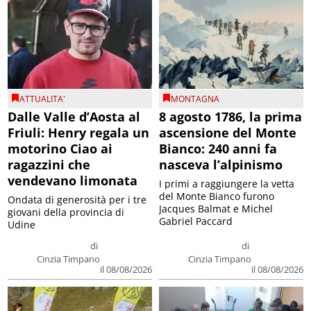
ATTUALITA'
MONTAGNA
Dalle Valle d’Aosta al
8 agosto 1786, la prima
Friuli: Henry regala un
ascensione del Monte
motorino Ciao ai
Bianco: 240 anni fa
ragazzini che
nasceva l’alpinismo
vendevano limonata
I primi a raggiungere la vetta
del Monte Bianco furono
Ondata di generosità per i tre
Jacques Balmat e Michel
giovani della provincia di
Gabriel Paccard
Udine
di
di
Cinzia Timpano
Cinzia Timpano
il 08/08/2026
il 08/08/2026