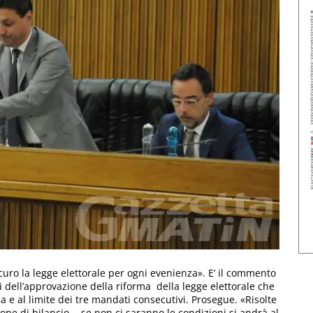
ro la legge elettorale per ogni evenienza». E’ il commento
 dell’approvazione della riforma della legge elettorale che
a e al limite dei tre mandati consecutivi. Prosegue. «Risolte
one di bilancio -, se non ci saranno le condizioni si andrà al