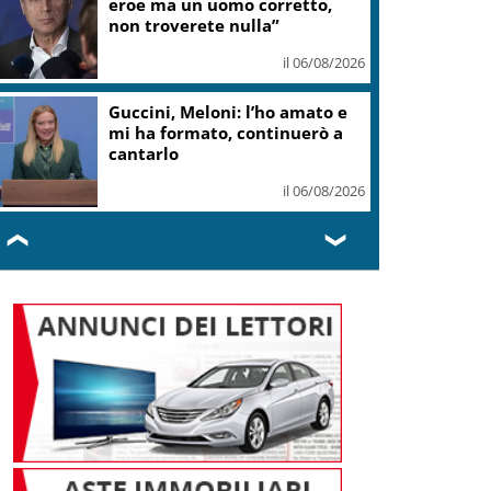
eroe ma un uomo corretto,
non troverete nulla”
il 06/08/2026
Guccini, Meloni: l’ho amato e
mi ha formato, continuerò a
cantarlo
il 06/08/2026
❮
❯