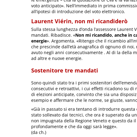
voto anticipato». Nell’immediato in prima commissio
all’ipotesi di introduzione del voto elettronico.
Laurent Viérin, non mi ricandiderò
Sulla stessa lunghezza d’onda l’assessore Laurent Vi
mandati. Ribadisce. «
Non mi ricandido, anche in ca
energie
». Argomenta. «Ritengo che il ricambio all’i
che prescinde dall’età anagrafica di ognuno di no
avuto negli anni consecutivamente . Al di la della mi
ad altre e nuove energie.
Sostenitore tre mandati
Sono quindi stato tra i primi sostenitori dell’emend
consecutivi e retroattivi, i cui effetti ricadono su 
di elezioni anticipate, convinto che sia una dispos
esempio e affermare che le norme, se giuste, vanno 
«Già in passato si era tentano di introdurre questa d
stato sollevato dai tecnici, che ora è superato da 
non impugnata della Regione Veneto e questo da il 
profondamente e che da oggi sarà legge».
(da ch.)