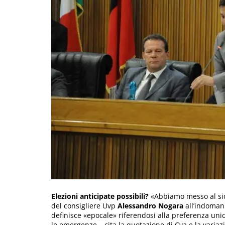
Elezioni anticipate possibili?
«Abbiamo messo al sicu
del consigliere Uvp
Alessandro Nogara
all’indomani
definisce «epocale» riferendosi alla preferenza unic
le emergenze – cita la quotazione di Cva e la variazi