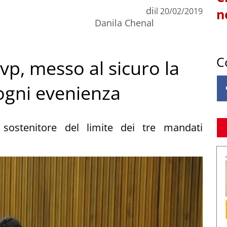
di
il
20/02/2019
n
Danila Chenal
C
Uvp, messo al sicuro la
 ogni evenienza
 sostenitore del limite dei tre mandati