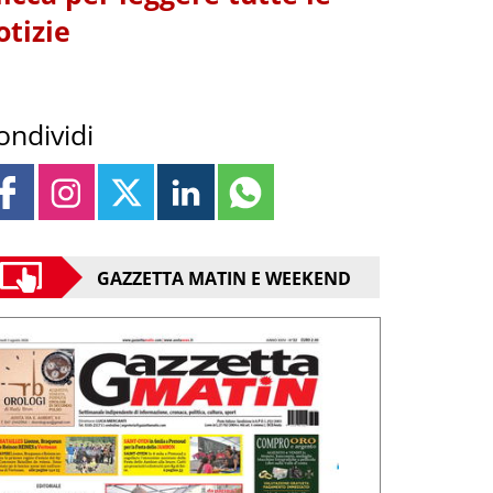
otizie
ondividi
GAZZETTA MATIN E WEEKEND