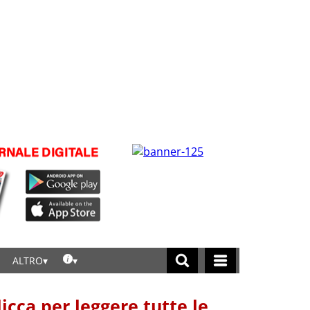
ALTRO
licca per leggere tutte le