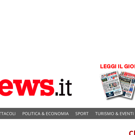
TTACOLI
POLITICA & ECONOMIA
SPORT
TURISMO & EVENTI
C