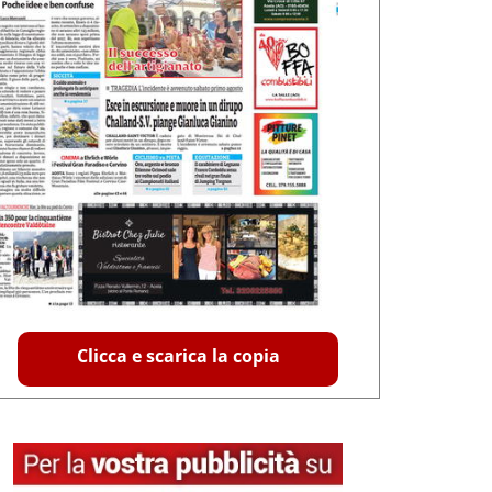
Clicca e scarica la copia