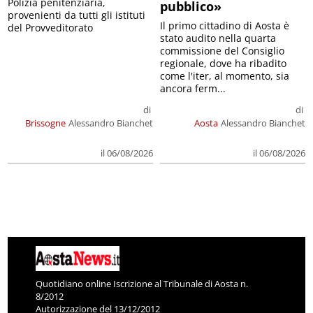
Polizia penitenziaria,
pubblico»
provenienti da tutti gli istituti
Il primo cittadino di Aosta è
del Provveditorato
stato audito nella quarta
commissione del Consiglio
regionale, dove ha ribadito
come l'iter, al momento, sia
ancora ferm...
di
di
Brissogne
Alessandro Bianchet
Aosta
Alessandro Bianchet
il 06/08/2026
il 06/08/2026
Quotidiano online Iscrizione al Tribunale di Aosta n.
8/2012
Autorizzazione del 13/12/2012