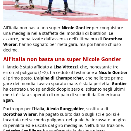
All’Italia non basta una super
Nicole Gontier
per conquistare
una medaglia nella staffetta dei mondiali di biathlon. Le
azzurre, penalizzate dall’assenza dell’ultima ora di
Dorothea
Wierer
, hanno sognato per metà gara, ma poi hanno chiuso
decime.
All’Italia non basta una super Nicole Gontier
Il lancio è stato affidato a
Lisa Vittozzi
, che, nonostante tre
errori al poligono (1+2), ha ceduto il testimone a
Nicole Gontier
al primo posto.
L’alpina di Champorcher
, che nelle tre prime
gare dei mondiali aveva sparato male, è stata perfetta.
Gontier
ha centrato uno splendido doppio zero e, soltanto negli ultimi
metri, è stata superata di un paio di secondi dall’americana
Egan
.
Purtroppo per l’
Italia
,
Alexia Runggaldier
, sostituta di
Dorothea Wierer
, ha pagato subito dazio sugli sci e poi si è
incartata nel secondo poligono, nel quale ha incassato un giro
di penalità ed è uscita dal giro medaglie. Nell’ultima frazione,
Federica Sanfilippo
ha confermato la decima piazza.