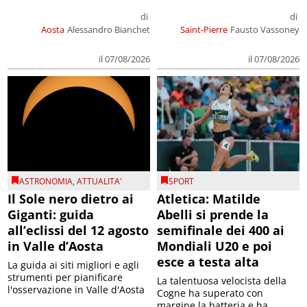
di
di
Aosta
Alessandro Bianchet
Saint-Pierre
Fausto Vassoney
il 07/08/2026
il 07/08/2026
ASTRONOMIA
,
ATTUALITA'
SPORT
Il Sole nero dietro ai
Atletica: Matilde
Giganti: guida
Abelli si prende la
all’eclissi del 12 agosto
semifinale dei 400 ai
in Valle d’Aosta
Mondiali U20 e poi
esce a testa alta
La guida ai siti migliori e agli
strumenti per pianificare
La talentuosa velocista della
l'osservazione in Valle d'Aosta
Cogne ha superato con
margine la batteria e ha