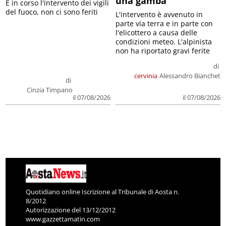
una gamba
E in corso l'intervento dei vigili
del fuoco, non ci sono feriti
L'intervento è avvenuto in
parte via terra e in parte con
l'elicottero a causa delle
condizioni meteo. L'alpinista
non ha riportato gravi ferite
di
cervinia
Alessandro Bianchet
di
Cinzia Timpano
il 07/08/2026
il 07/08/2026
Quotidiano online Iscrizione al Tribunale di Aosta n.
8/2012
Autorizzazione del 13/12/2012
www.gazzettamatin.com