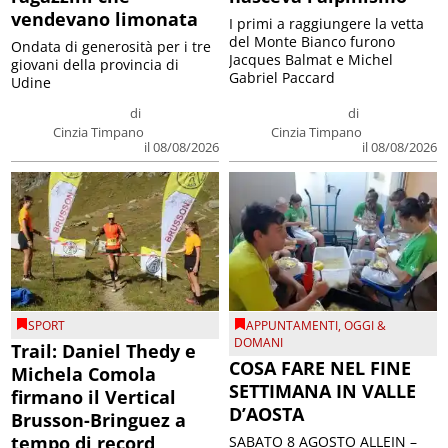
vendevano limonata
I primi a raggiungere la vetta
del Monte Bianco furono
Ondata di generosità per i tre
Jacques Balmat e Michel
giovani della provincia di
Gabriel Paccard
Udine
di
di
Cinzia Timpano
Cinzia Timpano
il 08/08/2026
il 08/08/2026
SPORT
APPUNTAMENTI
,
OGGI &
DOMANI
Trail: Daniel Thedy e
COSA FARE NEL FINE
Michela Comola
SETTIMANA IN VALLE
firmano il Vertical
D’AOSTA
Brusson-Bringuez a
tempo di record
SABATO 8 AGOSTO ALLEIN –