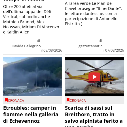
All’area verde Le Plan-de-
Oltre 200 atleti al via
Clavel prosegue “ItinerDante”,
dell'ultima tappa del Défì
le letture dantesche, con la
Vertical, sul podio anche
partecipazione di Antonello
Mathieu Brunod, Alex
Pistritto (...
Noussan, Miriam Di Vincenzo
e Kaitlin Allen
di
di
Davide Pellegrino
gazzettamatin
il 08/08/2026
il 07/08/2026
CRONACA
CRONACA
Etroubles: camper in
Scarica di sassi sul
fiamme nella galleria
Breithorn, tratto in
di Echevennoz
salvo alpinista ferito a