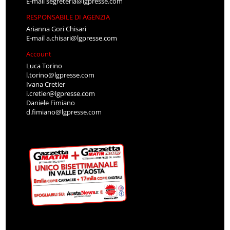
E-mail
segreteria@lgpresse.com
RESPONSABILE DI AGENZIA
Arianna Gori Chisari
E-mail
a.chisari@lgpresse.com
Account
Luca Torino
l.torino@lgpresse.com
Ivana Cretier
i.cretier@lgpresse.com
Daniele Fimiano
d.fimiano@lgpresse.com