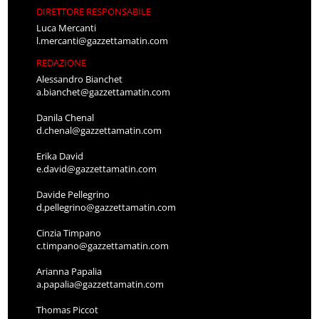
DIRETTORE RESPONSABILE
Luca Mercanti
l.mercanti@gazzettamatin.com
REDAZIONE
Alessandro Bianchet
a.bianchet@gazzettamatin.com
Danila Chenal
d.chenal@gazzettamatin.com
Erika David
e.david@gazzettamatin.com
Davide Pellegrino
d.pellegrino@gazzettamatin.com
Cinzia Timpano
c.timpano@gazzettamatin.com
Arianna Papalia
a.papalia@gazzettamatin.com
Thomas Piccot