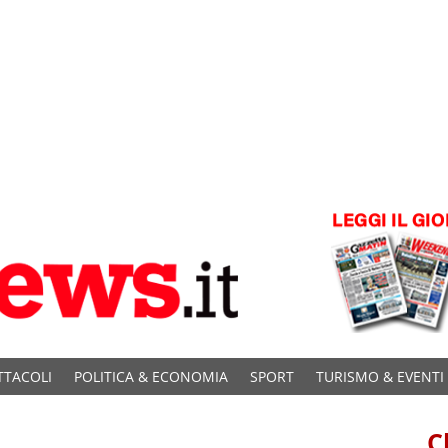
TTACOLI
POLITICA & ECONOMIA
SPORT
TURISMO & EVENTI
C