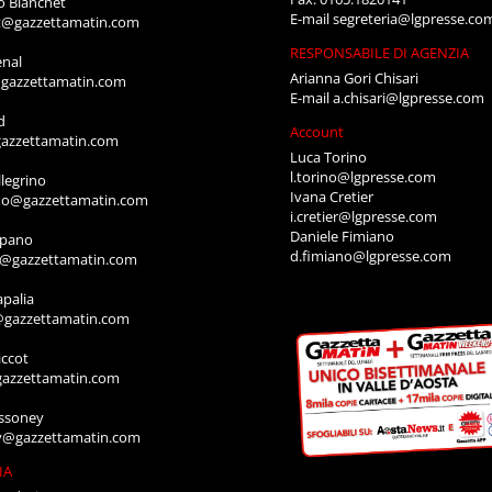
o Bianchet
E-mail
segreteria@lgpresse.co
t@gazzettamatin.com
RESPONSABILE DI AGENZIA
enal
Arianna Gori Chisari
gazzettamatin.com
E-mail
a.chisari@lgpresse.com
d
Account
azzettamatin.com
Luca Torino
l.torino@lgpresse.com
legrino
Ivana Cretier
ino@gazzettamatin.com
i.cretier@lgpresse.com
Daniele Fimiano
mpano
d.fimiano@lgpresse.com
o@gazzettamatin.com
apalia
@gazzettamatin.com
ccot
gazzettamatin.com
ssoney
y@gazzettamatin.com
IA