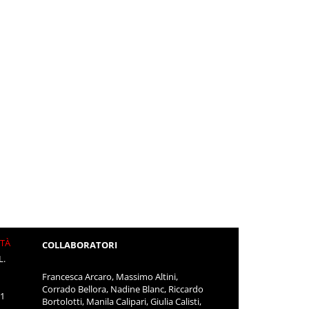
ITÀ
COLLABORATORI
L.
Francesca Arcaro, Massimo Altini,
Corrado Bellora, Nadine Blanc, Riccardo
11
Bortolotti, Manila Calipari, Giulia Calisti,