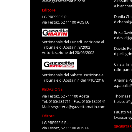
Alessandr
www.gazzettamatin.com
a.bianche
Editore
Danila Ch
LG PRESSE S.R.L.
d.chenal@
via Festaz, 52 11100 AOSTA
Erika Davi
e.david@g
Settimanale del Lunedì. Iscrizione al
Tribunale di Aosta n. 9/2002
Davide Pel
Autorizzazione del 20/05/2002
d.pellegr
Cinzia Ti
c.timpan
Settimanale del Sabato. Iscrizione al
Tribunale di Aosta n.4 del 4/10/2016
Arianna P
a.papalia
REDAZIONE
via Festaz, 52 - 11100 Aosta
Thomas Pi
Tel: 0165/231711 - Fax: 0165/1820141
t.piccot@
Mail:
segreteria@gazzettamatin.com
Fausto Va
Editore
f.vassone
LG PRESSE S.R.L.
SEGRETER
via Festaz, 52 11100 AOSTA