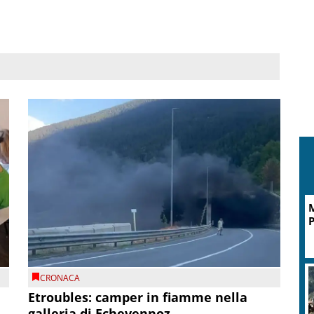
M
P
CRONACA
Etroubles: camper in fiamme nella
galleria di Echevennoz