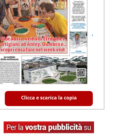
Clicca e scarica la copia