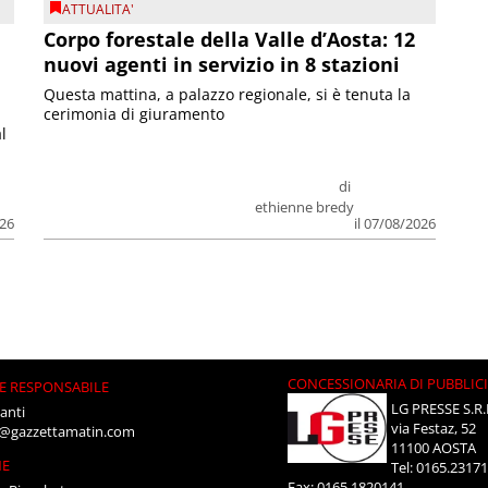
ATTUALITA'
Corpo forestale della Valle d’Aosta: 12
nuovi agenti in servizio in 8 stazioni
Questa mattina, a palazzo regionale, si è tenuta la
cerimonia di giuramento
l
di
ethienne bredy
026
il 07/08/2026
CONCESSIONARIA DI PUBBLIC
E RESPONSABILE
LG PRESSE S.R.
anti
via Festaz, 52
i@gazzettamatin.com
11100 AOSTA
NE
Tel: 0165.2317
Fax: 0165.1820141