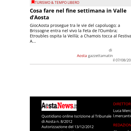
TURISMO & TEMPO LIBERO
Cosa fare nel fine settimana in Valle
d’Aosta
GiocAosta prosegue tra le vie del capoluogo; a
Brissogne entra nel vivo la Feta de l’Oumbra;
Etroubles ospita la Veillà; a Chamois tocca al Festiva
A...
di
Aosta
gazzettamatin
il 07/08/2
DIRETTOR
Luca Merc
l.mercant
Quotidiano online Iscrizione al Tribunale
di Aosta n. 8/2012
REDAZIO
Autorizzazione del 13/12/2012