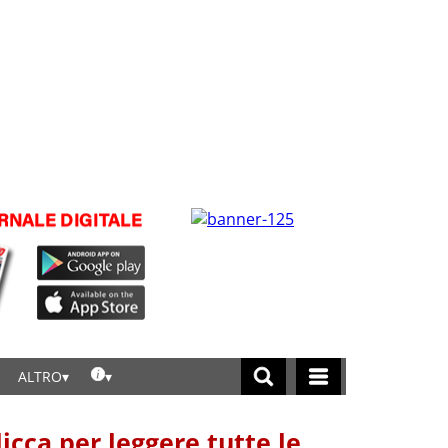
ALTRO
licca per leggere tutte le