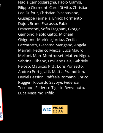
Nadia Camposaragna, Paolo Ciambi,
m
Filippo Clermont, Carol Di Vito, Christian
Leo Dufour, Christian Evaspasiano,
Giuseppe Farinella, Enrico Formento
Dojot, Bruno Fracasso, Fabio
Francesconi, Sofia Fregnani, Giorgia
Gambino, Paolo Gatto, Michael
Ghignone, Marlène Jorrioz, Cecilia
Lazzarotto, Giacomo Mangano, Angela
Marrelli, Federico Mecca, Luca Mauro
Melloni, Marc Montrosset, Matteo Nigra,
Sabrina Olibano, Emiliano Pala, Gabriele
Peloso, Maurizio Pitti, Loris Ponsetto,
Andrea Portigliatti, Mattia Pramotton,
Deniel Pession, Raffaele Romano, Enrico
Ruggeri, Riccardo Savoye, Federica
Tercinod, Federico Tigellio Benvenuto,
Luca Massimo Trifilò