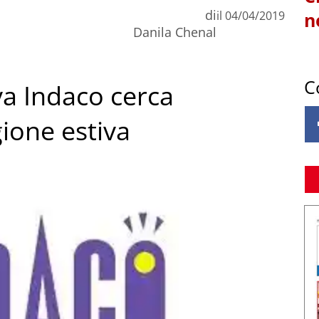
di
il
04/04/2019
n
Danila Chenal
C
va Indaco cerca
gione estiva