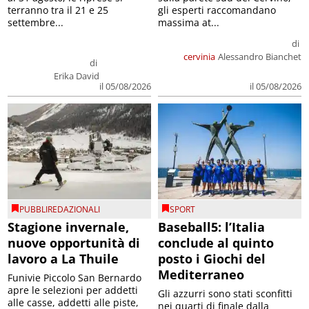
terranno tra il 21 e 25
gli esperti raccomandano
settembre...
massima at...
di
cervinia
Alessandro Bianchet
di
Erika David
il 05/08/2026
il 05/08/2026
PUBBLIREDAZIONALI
SPORT
Stagione invernale,
Baseball5: l’Italia
nuove opportunità di
conclude al quinto
lavoro a La Thuile
posto i Giochi del
Mediterraneo
Funivie Piccolo San Bernardo
apre le selezioni per addetti
Gli azzurri sono stati sconfitti
alle casse, addetti alle piste,
nei quarti di finale dalla