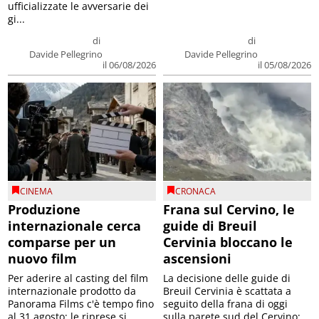
ufficializzate le avversarie dei
gi...
di
di
Davide Pellegrino
Davide Pellegrino
il 06/08/2026
il 05/08/2026
CINEMA
CRONACA
Produzione
Frana sul Cervino, le
internazionale cerca
guide di Breuil
comparse per un
Cervinia bloccano le
nuovo film
ascensioni
Per aderire al casting del film
La decisione delle guide di
internazionale prodotto da
Breuil Cervinia è scattata a
Panorama Films c'è tempo fino
seguito della frana di oggi
al 31 agosto; le riprese si
sulla parete sud del Cervino;