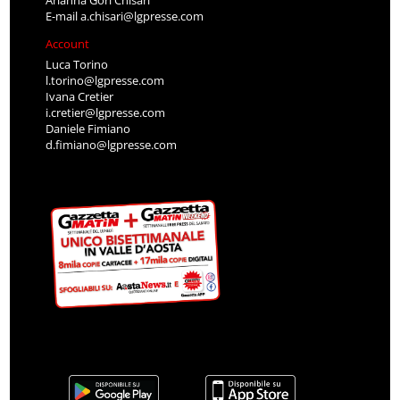
E-mail
a.chisari@lgpresse.com
Account
Luca Torino
l.torino@lgpresse.com
Ivana Cretier
i.cretier@lgpresse.com
Daniele Fimiano
d.fimiano@lgpresse.com