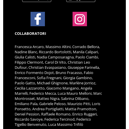
COLLABORATORI
Francesca Arcaro, Massimo Altini, Corrado Bellora,
Nadine Blanc, Riccardo Bortolotti, Manila Calipari,
Giulia Calisti, Nadia Camposaragna, Paolo Ciambi,
Filippo Clermont, Carol Di Vito, Christian Leo
Dufour, Christian Evaspasiano, Giuseppe Farinella,
Enrico Formento Dojot, Bruno Fracasso, Fabio
Francesconi, Sofia Fregnani, Giorgia Gambino,
Paolo Gatto, Michael Ghignone, Marlène Jorrioz,
Cecilia Lazzarotto, Giacomo Mangano, Angela
Marrelli, Federico Mecca, Luca Mauro Melloni, Marc
Montrosset, Matteo Nigra, Sabrina Olibano,
Emiliano Pala, Gabriele Peloso, Maurizio Pitti, Loris
Ponsetto, Andrea Portigliatti, Mattia Pramotton,
Deniel Pession, Raffaele Romano, Enrico Ruggeri,
Riccardo Savoye, Federica Tercinod, Federico
Tigellio Benvenuto, Luca Massimo Trifilò