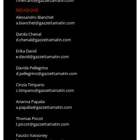
l.mercanti@gazzettamatin.com
REDAZIONE
Alessandro Bianchet
a.bianchet@gazzettamatin.com
Danila Chenal
d.chenal@gazzettamatin.com
Erika David
e.david@gazzettamatin.com
Davide Pellegrino
d.pellegrino@gazzettamatin.com
Cinzia Timpano
c.timpano@gazzettamatin.com
Arianna Papalia
a.papalia@gazzettamatin.com
Thomas Piccot
t.piccot@gazzettamatin.com
Fausto Vassoney