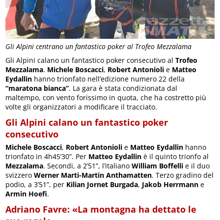
Gli Alpini centrano un fantastico poker al Trofeo Mezzalama
Gli Alpini calano un fantastico poker consecutivo al
Trofeo
Mezzalama
.
Michele Boscacci
,
Robert Antonioli
e
Matteo
Eydallin
hanno trionfato nell’edizione numero 22 della
“maratona bianca”
. La gara è stata condizionata dal
maltempo, con vento forissimo in quota, che ha costretto più
volte gli organizzatori a modificare il tracciato.
Gli Alpini calano un fantastico poker
consecutivo
Michele Boscacci
,
Robert Antonioli
e
Matteo Eydallin
hanno
trionfato in 4h45’30”. Per
Matteo Eydallin
è il quinto trionfo al
Mezzalama
. Secondi, a 2’51”, l’italiano
William Boffelli
e il duo
svizzero
Werner Marti-Martin Anthamatten
. Terzo gradino del
podio, a 3’51”, per
Kilian Jornet Burgada
,
Jakob Herrmann
e
Armin Hoefi
.
Adriano Favre: «La montagna ha dettato le