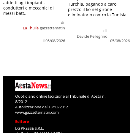
addetti agli impianti,
Turchia, pagando a caro
conduttori e meccanici di
prezzo il ko nel girone
mezzi batt...
eliminatorio contro la Tunisia
di
La Thuile
gazzettamatin
di
Davide Pellegrino
il 05/08/2026
il 05/08/2026
Quotidiano online Iscrizione al Tribunale di Aosta n.
8/2012
Autorizzazione del 13/12/2012
www.gazzettamatin.com
Editore
LG PRESSE S.R.L.