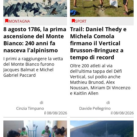
MONTAGNA
SPORT
8 agosto 1786, la prima
Trail: Daniel Thedy e
ascensione del Monte
Michela Comola
Bianco: 240 anni fa
firmano il Vertical
nasceva l’alpinismo
Brusson-Bringuez a
tempo di record
I primi a raggiungere la vetta
del Monte Bianco furono
Oltre 200 atleti al via
Jacques Balmat e Michel
dell'ultima tappa del Défì
Gabriel Paccard
Vertical, sul podio anche
Mathieu Brunod, Alex
Noussan, Miriam Di Vincenzo
e Kaitlin Allen
di
di
Cinzia Timpano
Davide Pellegrino
il 08/08/2026
il 08/08/2026