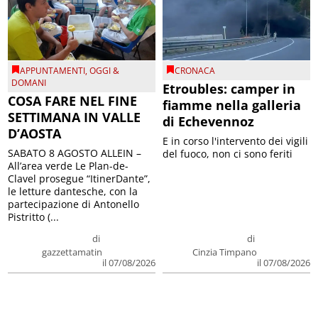
APPUNTAMENTI
,
OGGI &
CRONACA
DOMANI
Etroubles: camper in
COSA FARE NEL FINE
fiamme nella galleria
SETTIMANA IN VALLE
di Echevennoz
D’AOSTA
E in corso l'intervento dei vigili
SABATO 8 AGOSTO ALLEIN –
del fuoco, non ci sono feriti
All’area verde Le Plan-de-
Clavel prosegue “ItinerDante”,
le letture dantesche, con la
partecipazione di Antonello
Pistritto (...
di
di
gazzettamatin
Cinzia Timpano
il 07/08/2026
il 07/08/2026