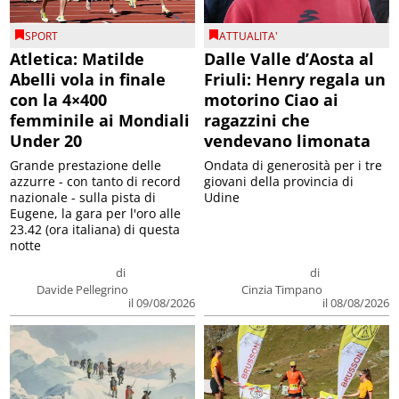
SPORT
ATTUALITA'
Atletica: Matilde
Dalle Valle d’Aosta al
Abelli vola in finale
Friuli: Henry regala un
con la 4×400
motorino Ciao ai
femminile ai Mondiali
ragazzini che
Under 20
vendevano limonata
Grande prestazione delle
Ondata di generosità per i tre
azzurre - con tanto di record
giovani della provincia di
nazionale - sulla pista di
Udine
Eugene, la gara per l'oro alle
23.42 (ora italiana) di questa
notte
di
di
Davide Pellegrino
Cinzia Timpano
il 09/08/2026
il 08/08/2026