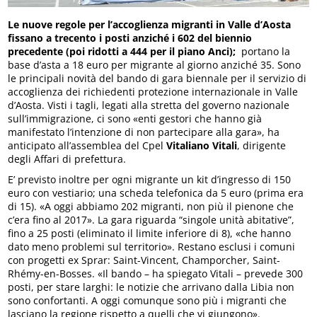
Le nuove regole per l’accoglienza migranti in Valle d’Aosta
fissano a trecento i posti anziché i 602 del biennio
precedente (poi ridotti a 444 per il piano Anci);
portano la
base d’asta a 18 euro per migrante al giorno anziché 35. Sono
le principali novità del bando di gara biennale per il servizio di
accoglienza dei richiedenti protezione internazionale in Valle
d’Aosta. Visti i tagli, legati alla stretta del governo nazionale
sull’immigrazione, ci sono «enti gestori che hanno già
manifestato l’intenzione di non partecipare alla gara», ha
anticipato all’assemblea del Cpel
Vitaliano Vitali
, dirigente
degli Affari di prefettura.
E’ previsto inoltre per ogni migrante un kit d’ingresso di 150
euro con vestiario; una scheda telefonica da 5 euro (prima era
di 15). «A oggi abbiamo 202 migranti, non più il pienone che
c’era fino al 2017». La gara riguarda “singole unità abitative”,
fino a 25 posti (eliminato il limite inferiore di 8), «che hanno
dato meno problemi sul territorio». Restano esclusi i comuni
con progetti ex Sprar: Saint-Vincent, Champorcher, Saint-
Rhémy-en-Bosses. «Il bando – ha spiegato Vitali – prevede 300
posti, per stare larghi: le notizie che arrivano dalla Libia non
sono confortanti. A oggi comunque sono più i migranti che
lasciano la regione rispetto a quelli che vi giungono».