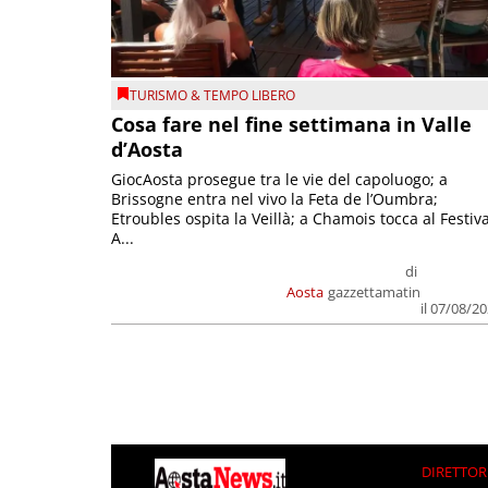
TURISMO & TEMPO LIBERO
Cosa fare nel fine settimana in Valle
d’Aosta
GiocAosta prosegue tra le vie del capoluogo; a
Brissogne entra nel vivo la Feta de l’Oumbra;
Etroubles ospita la Veillà; a Chamois tocca al Festiva
A...
di
Aosta
gazzettamatin
il 07/08/2
DIRETTOR