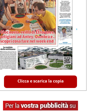
Clicca e scarica la copia