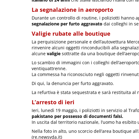
La segnalazione in aeroporto
Durante un controllo di routine, i poliziotti hanno 
segnalazione per furto aggravato
dai colleghi in s
Valigie rubate alle boutique
La perquisizione personale e dell’autovettura Merc
rinvenire alcuni oggetti rinconducibili alla segnalaz
alcune
valigie
sottratte da una boutique dell’aeropo
Lo scambio di immagini con i colleghi dell’aeroporto
ventiquattrenne.
La commessa ha riconosciuto negli oggetti rinvenuti 
Di qui, la denuncia per furto aggravato.
La refurtiva è stata sequestrata e sarà restituita al
L’arresto di ieri
Ieri, lunedì 19 maggio, i poliziotti in servizio al Tr
pakistano per possesso di documenti falsi.
In uscita dal territorio nazionale, l’uomo ha esibito 
Nella foto in alto, uno scorcio dell’area boutique a
(re.newsvda.it)