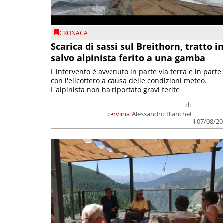
CRONACA
Scarica di sassi sul Breithorn, tratto i
salvo alpinista ferito a una gamba
L'intervento è avvenuto in parte via terra e in parte
con l'elicottero a causa delle condizioni meteo.
L'alpinista non ha riportato gravi ferite
di
cervinia
Alessandro Bianchet
il 07/08/2