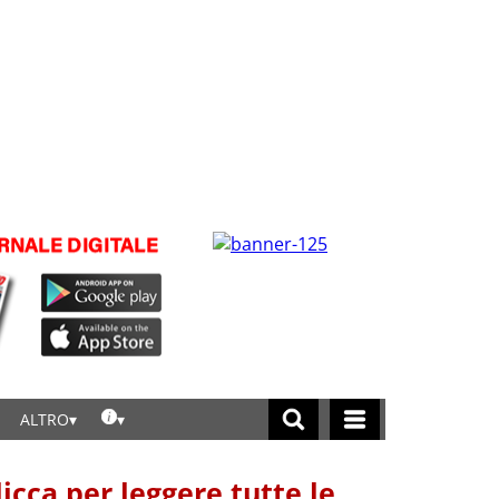
ALTRO
licca per leggere tutte le