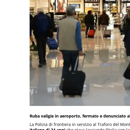
Ruba valigie in aeroporto, fermato e denunciato a
La Polizia di frontiera in servizio al Traforo del M
italiano di 24 anni
che stava lasciando l’Italia con l