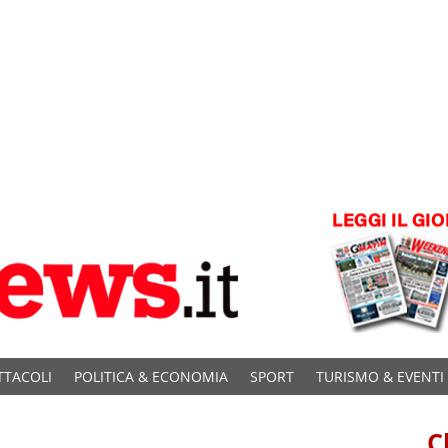
TTACOLI
POLITICA & ECONOMIA
SPORT
TURISMO & EVENTI
C