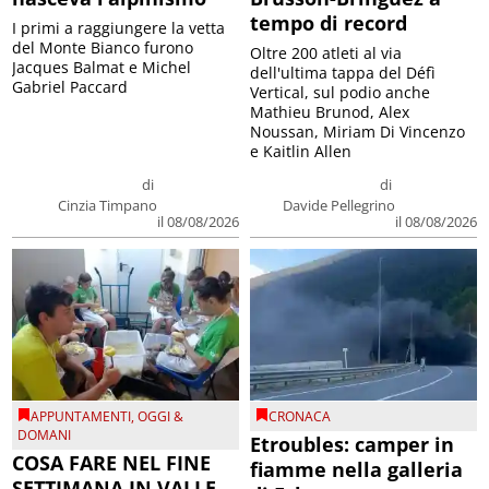
tempo di record
I primi a raggiungere la vetta
del Monte Bianco furono
Oltre 200 atleti al via
Jacques Balmat e Michel
dell'ultima tappa del Défì
Gabriel Paccard
Vertical, sul podio anche
Mathieu Brunod, Alex
Noussan, Miriam Di Vincenzo
e Kaitlin Allen
di
di
Cinzia Timpano
Davide Pellegrino
il 08/08/2026
il 08/08/2026
APPUNTAMENTI
,
OGGI &
CRONACA
DOMANI
Etroubles: camper in
COSA FARE NEL FINE
fiamme nella galleria
SETTIMANA IN VALLE