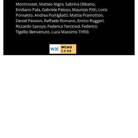
Montrosset, Matteo Nigra, Sabrina Olibano,
Emiliano Pala, Gabriele Peloso, Maurizio Pitti, Loris
Ponsetto, Andrea Portigliatti, Mattia Pramotton,
Deniel Pession, Raffaele Romano, Enrico Ruggeri,
Riccardo Savoye, Federica Tercinod, Federico
Tigellio Benvenuto, Luca Massimo Trifilò