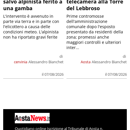
salvo alpinista ferito a
telecamera alla Torre
una gamba
del Lebbroso
L'intervento è avvenuto in
Prime contromosse
parte via terra e in parte con
dell'amministrazione
l'elicottero a causa delle
comunale dopo l'esposto
condizioni meteo. L'alpinista
presentato da residenti della
non ha riportato gravi ferite
zona; promessi anche
maggiori controlli e ulteriori
inter...
di
di
cervinia
Alessandro Bianchet
Aosta
Alessandro Bianchet
il 07/08/2026
il 07/08/2026
Quotidiano online Iscrizione al Tribunale di Aosta n.