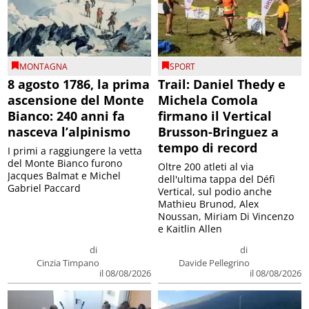
MONTAGNA
SPORT
8 agosto 1786, la prima
Trail: Daniel Thedy e
ascensione del Monte
Michela Comola
Bianco: 240 anni fa
firmano il Vertical
nasceva l’alpinismo
Brusson-Bringuez a
tempo di record
I primi a raggiungere la vetta
del Monte Bianco furono
Oltre 200 atleti al via
Jacques Balmat e Michel
dell'ultima tappa del Défì
Gabriel Paccard
Vertical, sul podio anche
Mathieu Brunod, Alex
Noussan, Miriam Di Vincenzo
e Kaitlin Allen
di
di
Cinzia Timpano
Davide Pellegrino
il 08/08/2026
il 08/08/2026