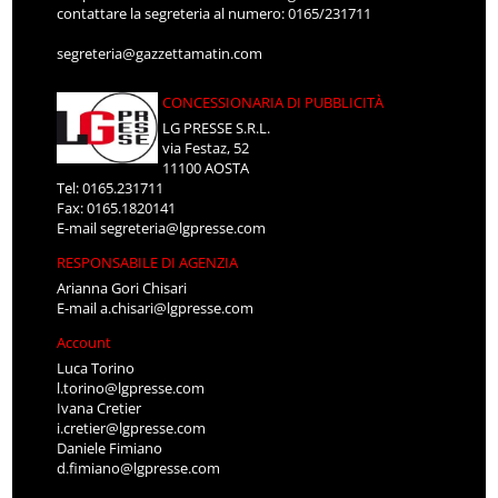
contattare la segreteria al numero: 0165/231711
segreteria@gazzettamatin.com
CONCESSIONARIA DI PUBBLICITÀ
LG PRESSE S.R.L.
via Festaz, 52
11100 AOSTA
Tel: 0165.231711
Fax: 0165.1820141
E-mail
segreteria@lgpresse.com
RESPONSABILE DI AGENZIA
Arianna Gori Chisari
E-mail
a.chisari@lgpresse.com
Account
Luca Torino
l.torino@lgpresse.com
Ivana Cretier
i.cretier@lgpresse.com
Daniele Fimiano
d.fimiano@lgpresse.com