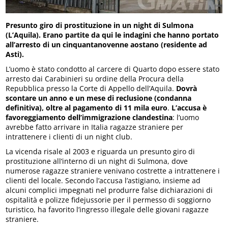
Presunto giro di prostituzione in un night di Sulmona
(L’Aquila). Erano partite da qui le indagini che hanno portato
all’arresto di un cinquantanovenne aostano (residente ad
Asti).
L’uomo è stato condotto al carcere di Quarto dopo essere stato
arresto dai Carabinieri su ordine della Procura della
Repubblica presso la Corte di Appello dell’Aquila.
Dovrà
scontare un anno e un mese di reclusione (condanna
definitiva), oltre al pagamento di 11 mila euro
.
L’accusa è
favoreggiamento dell’immigrazione clandestina
: l’uomo
avrebbe fatto arrivare in Italia ragazze straniere per
intrattenere i clienti di un night club.
La vicenda risale al 2003 e riguarda un presunto giro di
prostituzione all’interno di un night di Sulmona, dove
numerose ragazze straniere venivano costrette a intrattenere i
clienti del locale. Secondo l’accusa l’astigiano, insieme ad
alcuni complici impegnati nel produrre false dichiarazioni di
ospitalità e polizze fidejussorie per il permesso di soggiorno
turistico, ha favorito l’ingresso illegale delle giovani ragazze
straniere.