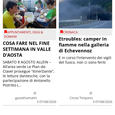
APPUNTAMENTI
,
OGGI &
CRONACA
DOMANI
Etroubles: camper in
COSA FARE NEL FINE
fiamme nella galleria
SETTIMANA IN VALLE
di Echevennoz
D’AOSTA
E in corso l'intervento dei vigili
SABATO 8 AGOSTO ALLEIN –
del fuoco, non ci sono feriti
All’area verde Le Plan-de-
Clavel prosegue “ItinerDante”,
le letture dantesche, con la
partecipazione di Antonello
Pistritto (...
di
di
gazzettamatin
Cinzia Timpano
il 07/08/2026
il 07/08/2026