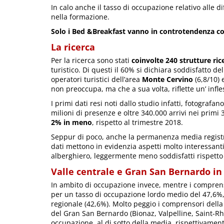
In calo anche il tasso di occupazione relativo alle di
nella formazione.
Solo i Bed &Breakfast vanno in controtendenza co
La ricerca
Per la ricerca sono stati
coinvolte 240 strutture ric
turistico. Di questi il 60% si dichiara soddisfatto de
operatori turistici dell’area
Monte Cervino
(6,8/10) 
non preoccupa, ma che a sua volta, riflette un’ infl
I primi dati resi noti dallo studio infatti, fotografa
milioni di presenze e oltre 340.000 arrivi nei prim
2% in meno
, rispetto al trimestre 2018.
Seppur di poco, anche la permanenza media registra
dati mettono in evidenzia aspetti molto interessanti
alberghiero, leggermente meno soddisfatti rispetto a
Valle centrale e Gran San Bernardo in 
In ambito di occupazione invece, mentre i comprenso
per un tasso di occupazione lordo medio del 47,6%, tu
regionale (42,6%). Molto peggio i comprensori della
del Gran San Bernardo (Bionaz, Valpelline, Saint-Rh
occupazione, al di sotto della media, rispettivamen