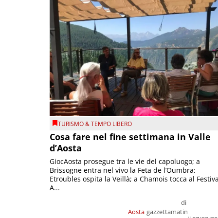
TURISMO & TEMPO LIBERO
Cosa fare nel fine settimana in Valle
d’Aosta
GiocAosta prosegue tra le vie del capoluogo; a
Brissogne entra nel vivo la Feta de l’Oumbra;
Etroubles ospita la Veillà; a Chamois tocca al Festiva
A...
di
Aosta
gazzettamatin