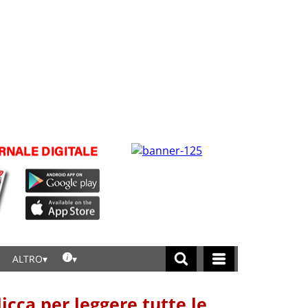
ALTRO
licca per leggere tutte le