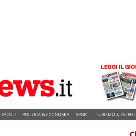
TTACOLI
POLITICA & ECONOMIA
SPORT
TURISMO & EVENTI
C