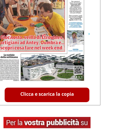
Clicca e scarica la copia