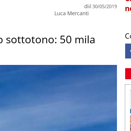
di
il
30/05/2019
n
Luca Mercanti
C
o sottotono: 50 mila