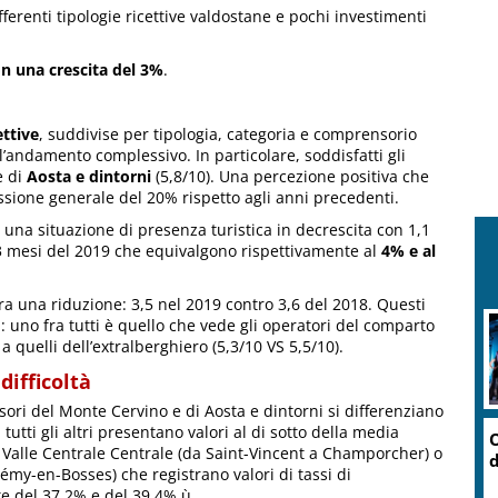
fferenti tipologie ricettive valdostane e pochi investimenti
n una crescita del 3%
.
ettive
, suddivise per tipologia, categoria e comprensorio
ll’andamento complessivo. In particolare, soddisfatti gli
e di
Aosta e dintorni
(5,8/10). Una percezione positiva che
essione generale del 20% rispetto agli anni precedenti.
no una situazione di presenza turistica in decrescita con 1,1
i 3 mesi del 2019 che equivalgono rispettivamente al
4% e al
 una riduzione: 3,5 nel 2019 contro 3,6 del 2018. Questi
: uno fra tutti è quello che vede gli operatori del comparto
 quelli dell’extralberghiero (5,3/10 VS 5,5/10).
difficoltà
ri del Monte Cervino e di Aosta e dintorni si differenziano
tti gli altri presentano valori al di sotto della media
O
 Valle Centrale Centrale (da Saint-Vincent a Champorcher) o
d
émy-en-Bosses) che registrano valori di tassi di
te del 37,2% e del 39,4%.ù