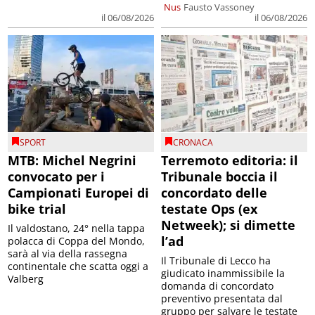
Nus
Fausto Vassoney
il 06/08/2026
il 06/08/2026
SPORT
CRONACA
MTB: Michel Negrini
Terremoto editoria: il
convocato per i
Tribunale boccia il
Campionati Europei di
concordato delle
bike trial
testate Ops (ex
Netweek); si dimette
Il valdostano, 24° nella tappa
l’ad
polacca di Coppa del Mondo,
sarà al via della rassegna
Il Tribunale di Lecco ha
continentale che scatta oggi a
giudicato inammissibile la
Valberg
domanda di concordato
preventivo presentata dal
gruppo per salvare le testate