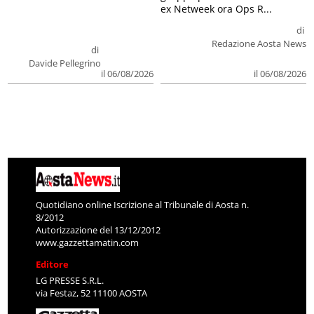
ex Netweek ora Ops R...
di
Redazione Aosta News
di
Davide Pellegrino
il 06/08/2026
il 06/08/2026
Quotidiano online Iscrizione al Tribunale di Aosta n.
8/2012
Autorizzazione del 13/12/2012
www.gazzettamatin.com
Editore
LG PRESSE S.R.L.
via Festaz, 52 11100 AOSTA