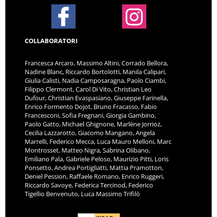
COLLABORATORI
Francesca Arcaro, Massimo Altini, Corrado Bellora,
Nadine Blanc, Riccardo Bortolotti, Manila Calipari,
Giulia Calisti, Nadia Camposaragna, Paolo Ciambi,
Filippo Clermont, Carol Di Vito, Christian Leo
Dufour, Christian Evaspasiano, Giuseppe Farinella,
Enrico Formento Dojot, Bruno Fracasso, Fabio
Francesconi, Sofia Fregnani, Giorgia Gambino,
Paolo Gatto, Michael Ghignone, Marlène Jorrioz,
Cecilia Lazzarotto, Giacomo Mangano, Angela
Marrelli, Federico Mecca, Luca Mauro Melloni, Marc
Montrosset, Matteo Nigra, Sabrina Olibano,
Emiliano Pala, Gabriele Peloso, Maurizio Pitti, Loris
Ponsetto, Andrea Portigliatti, Mattia Pramotton,
Deniel Pession, Raffaele Romano, Enrico Ruggeri,
Riccardo Savoye, Federica Tercinod, Federico
Tigellio Benvenuto, Luca Massimo Trifilò