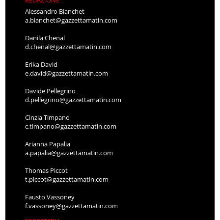
REDAZIONE
Alessandro Bianchet
a.bianchet@gazzettamatin.com
Danila Chenal
d.chenal@gazzettamatin.com
Erika David
e.david@gazzettamatin.com
Davide Pellegrino
d.pellegrino@gazzettamatin.com
Cinzia Timpano
c.timpano@gazzettamatin.com
Arianna Papalia
a.papalia@gazzettamatin.com
Thomas Piccot
t.piccot@gazzettamatin.com
Fausto Vassoney
f.vassoney@gazzettamatin.com