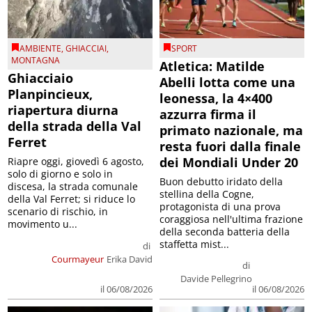
AMBIENTE
,
GHIACCIAI
,
SPORT
MONTAGNA
Atletica: Matilde
Ghiacciaio
Abelli lotta come una
Planpincieux,
leonessa, la 4×400
riapertura diurna
azzurra firma il
della strada della Val
primato nazionale, ma
Ferret
resta fuori dalla finale
dei Mondiali Under 20
Riapre oggi, giovedì 6 agosto,
solo di giorno e solo in
Buon debutto iridato della
discesa, la strada comunale
stellina della Cogne,
della Val Ferret; si riduce lo
protagonista di una prova
scenario di rischio, in
coraggiosa nell'ultima frazione
movimento u...
della seconda batteria della
staffetta mist...
di
Courmayeur
Erika David
di
Davide Pellegrino
il 06/08/2026
il 06/08/2026