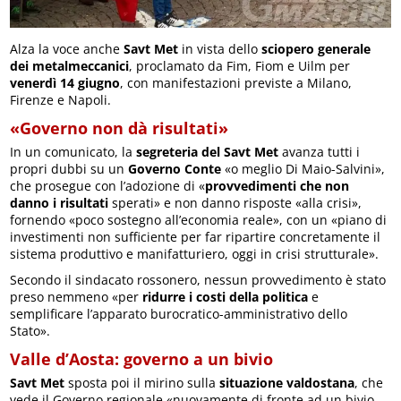
Alza la voce anche
Savt Met
in vista dello
sciopero generale
dei metalmeccanici
, proclamato da Fim, Fiom e Uilm per
venerdì 14 giugno
, con manifestazioni previste a Milano,
Firenze e Napoli.
«Governo non dà risultati»
In un comunicato, la
segreteria del Savt Met
avanza tutti i
propri dubbi su un
Governo Conte
«o meglio Di Maio-Salvini»,
che prosegue con l’adozione di «
provvedimenti che non
danno i risultati
sperati» e non danno risposte «alla crisi»,
fornendo «poco sostegno all’economia reale», con un «piano di
investimenti non sufficiente per far ripartire concretamente il
sistema produttivo e manifatturiero, oggi in crisi strutturale».
Secondo il sindacato rossonero, nessun provvedimento è stato
preso nemmeno «per
ridurre i costi della politica
e
semplificare l’apparato burocratico-amministrativo dello
Stato».
Valle d’Aosta: governo a un bivio
Savt Met
sposta poi il mirino sulla
situazione valdostana
, che
vede il Governo regionale «nuovamente di fronte ad un bivio,