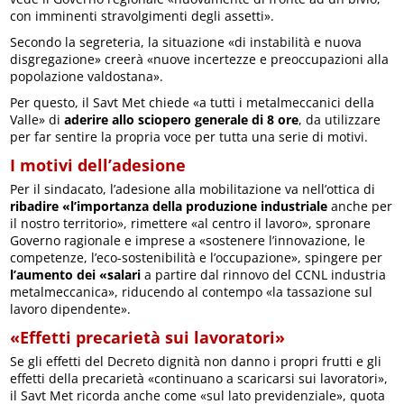
con imminenti stravolgimenti degli assetti».
Secondo la segreteria, la situazione «di instabilità e nuova
disgregazione» creerà «nuove incertezze e preoccupazioni alla
popolazione valdostana».
Per questo, il Savt Met chiede «a tutti i metalmeccanici della
Valle» di
aderire allo sciopero generale di 8 ore
, da utilizzare
per far sentire la propria voce per tutta una serie di motivi.
I motivi dell’adesione
Per il sindacato, l’adesione alla mobilitazione va nell’ottica di
ribadire «l’importanza della produzione industriale
anche per
il nostro territorio», rimettere «al centro il lavoro», spronare
Governo ragionale e imprese a «sostenere l’innovazione, le
competenze, l’eco-sostenibilità e l’occupazione», spingere per
l’aumento dei «salari
a partire dal rinnovo del CCNL industria
metalmeccanica», riducendo al contempo «la tassazione sul
lavoro dipendente».
«Effetti precarietà sui lavoratori»
Se gli effetti del Decreto dignità non danno i propri frutti e gli
effetti della precarietà «continuano a scaricarsi sui lavoratori»,
il Savt Met ricorda anche come «sul lato previdenziale», quota