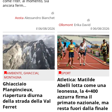
come l'iter, al momento, sia
ancora ferm...
di
Aosta
Alessandro Bianchet
di
Ollomont
Erika David
il 06/08/2026
il 06/08/2026
AMBIENTE
,
GHIACCIAI
,
SPORT
MONTAGNA
Atletica: Matilde
Ghiacciaio
Abelli lotta come una
Planpincieux,
leonessa, la 4×400
riapertura diurna
azzurra firma il
della strada della Val
primato nazionale, ma
Ferret
resta fuori dalla finale