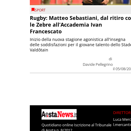
SPORT
Rugby: Matteo Sebastiani, dal ritiro c
le Zebre all’Accademia Ivan
Francescato
Inizio della nuova stagione agonistica all'insegna
delle soddisfazioni per il giovane talento dello Stad
Valdôtain
di
Davide Pellegrino
il 05/08/2
DIRETTOR
Luca Merc
l.mercant
Quotidiano online Iscrizione al Tribunale
di Aosta n. 8/2012