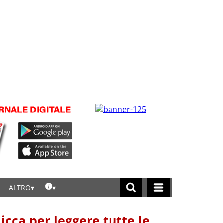
ALTRO
licca per leggere tutte le