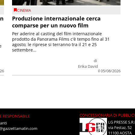
CINEMA
on
Produzione internazionale cerca
comparse per un nuovo film
Per aderire al casting del film internazionale
prodotto da Panorama Films c'è tempo fino al 31
agosto; le riprese si terranno tra il 21 e 25
e
settembre...
di
Erika David
026
il 05/08/2026
CONCESSIONARIA DI PUBBLIC
E RESPONSABILE
LG PRESSE S.R.
anti
via Festaz, 52
i@gazzettamatin.com
11100 AOSTA