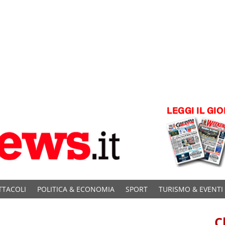
TTACOLI
POLITICA & ECONOMIA
SPORT
TURISMO & EVENTI
C