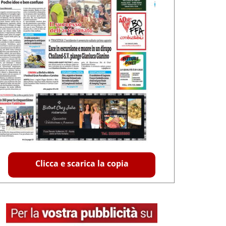
Clicca e scarica la copia