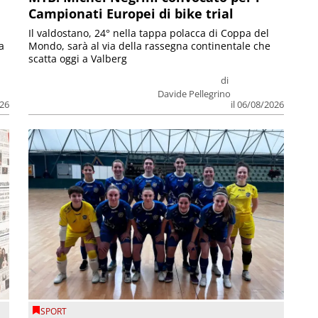
Campionati Europei di bike trial
Il valdostano, 24° nella tappa polacca di Coppa del
a
Mondo, sarà al via della rassegna continentale che
scatta oggi a Valberg
di
Davide Pellegrino
026
il 06/08/2026
SPORT