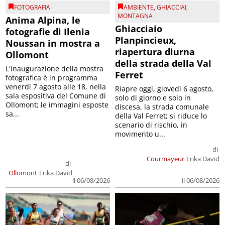
FOTOGRAFIA
AMBIENTE
,
GHIACCIAI
,
MONTAGNA
Anima Alpina, le
Ghiacciaio
fotografie di Ilenia
Planpincieux,
Noussan in mostra a
riapertura diurna
Ollomont
della strada della Val
L'inaugurazione della mostra
Ferret
fotografica è in programma
venerdì 7 agosto alle 18, nella
Riapre oggi, giovedì 6 agosto,
sala espositiva del Comune di
solo di giorno e solo in
Ollomont; le immagini esposte
discesa, la strada comunale
sa...
della Val Ferret; si riduce lo
scenario di rischio, in
movimento u...
di
Courmayeur
Erika David
di
Ollomont
Erika David
il 06/08/2026
il 06/08/2026