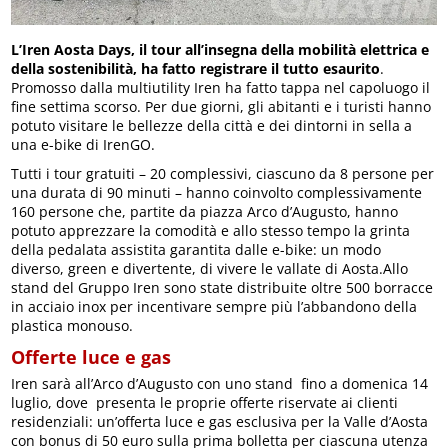
L’Iren Aosta Days, il tour all’insegna della mobilità elettrica e
della sostenibilità, ha fatto registrare il tutto esaurito
.
Promosso dalla multiutility Iren ha fatto tappa nel capoluogo il
fine settima scorso. Per due giorni, gli abitanti e i turisti hanno
potuto visitare le bellezze della città e dei dintorni in sella a
una e-bike di IrenGO.
Tutti i tour gratuiti – 20 complessivi, ciascuno da 8 persone per
una durata di 90 minuti – hanno coinvolto complessivamente
160 persone che, partite da piazza Arco d’Augusto, hanno
potuto apprezzare la comodità e allo stesso tempo la grinta
della pedalata assistita garantita dalle e-bike: un modo
diverso, green e divertente, di vivere le vallate di Aosta.Allo
stand del Gruppo Iren sono state distribuite oltre 500 borracce
in acciaio inox per incentivare sempre più l’abbandono della
plastica monouso.
Offerte luce e gas
Iren sarà all’Arco d’Augusto con uno stand fino a domenica 14
luglio, dove presenta le proprie offerte riservate ai clienti
residenziali: un’offerta luce e gas esclusiva per la Valle d’Aosta
con bonus di 50 euro sulla prima bolletta per ciascuna utenza