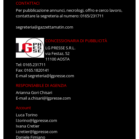
CONTATTACI
Per pubblicazione annunci, necrologi, offro e cerco lavoro,
contattare la segreteria al numero: 0165/231711
segreteria@gazzettamatin.com
CONCESSIONARIA DI PUBBLICITÀ
LG PRESSE S.R.L.
via Festaz, 52
11100 AOSTA
Tel: 0165.231711
Fax: 0165.1820141
E-mail
segreteria@lgpresse.com
RESPONSABILE DI AGENZIA
Arianna Gori Chisari
E-mail
a.chisari@lgpresse.com
Account
Luca Torino
l.torino@lgpresse.com
Ivana Cretier
i.cretier@lgpresse.com
Daniele Fimiano