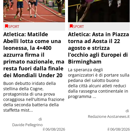
SPORT
SPORT
Atletica: Matilde
Atletica: Asta in Piazza
Abelli lotta come una
torna ad Aosta il 22
leonessa, la 4×400
agosto e strizza
azzurra firma il
l’occhio agli Europei di
primato nazionale, ma
Birmingham
resta fuori dalla finale
La speranza degli
dei Mondiali Under 20
organizzatori è di portare sulla
pedana del salotto buono
Buon debutto iridato della
della città alcuni atleti reduci
stellina della Cogne,
dalla rassegna continentale in
protagonista di una prova
programma ...
coraggiosa nell'ultima frazione
della seconda batteria della
staffetta mist...
di
Redazione Aostanews.it
di
Davide Pellegrino
il 06/08/2026
il 06/08/2026