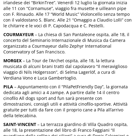
irlandese dei “BirkinTree”. Venerdì 12 luglio la giornata inizia
alle 11 con “Cornamuse”, viaggio fra musette e uilleann pipe
con F. Rinaudo. Alle 17 “World Music” Violoncello senza tempo
con il valdostano S. Blanc. Alle 21 “Omaggio a Claudio Lolli” con
le chitarre e le voci di P. Capodacqua e C. Pestelli.
COURMAYEUR
– La chiesa di San Pantaleone ospita, alle 18, il
concerto del Seminario Internazionale di Musica da Camera
organizzato a Courmayeur dallo Zephyr International
Conservatory of San Francisco.
MORGEX
– La Tour de l’Archet ospita, alle 18, la lettura
musicata di alcuni brani tratti dal capolavoro “Il meraviglioso
viaggio di Nils Holgersson”, di Selma Lagerlöf, a cura di
Verdiana Vono e Luca Gambertoglio.
PILA
– Appuntamento con il “PilaPetFriendly Day”, la giornata
dedicata agli amici a 4 zampe. A partire dalle 14 il centro
cinofilo All dogs sport and fun sarà presente con
dimostrazioni, consigli utili e attività cinofilo-sportive. Attività
gratuite per tutti da fare con il proprio cane a Pila all’arrivo
della telecabina.
SAINT-VINCENT
– La terrazza giardino di Villa Quadro ospita,
alle 18, la presentazione del libro di Franco Faggiani “Il
guardiano della collina dei ciliegi” a cura di Denis Falconieri e