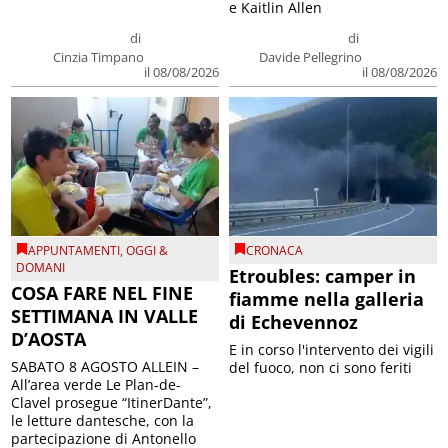
e Kaitlin Allen
di
di
Cinzia Timpano
Davide Pellegrino
il 08/08/2026
il 08/08/2026
APPUNTAMENTI
,
OGGI &
CRONACA
DOMANI
Etroubles: camper in
COSA FARE NEL FINE
fiamme nella galleria
SETTIMANA IN VALLE
di Echevennoz
D’AOSTA
E in corso l'intervento dei vigili
SABATO 8 AGOSTO ALLEIN –
del fuoco, non ci sono feriti
All’area verde Le Plan-de-
Clavel prosegue “ItinerDante”,
le letture dantesche, con la
partecipazione di Antonello