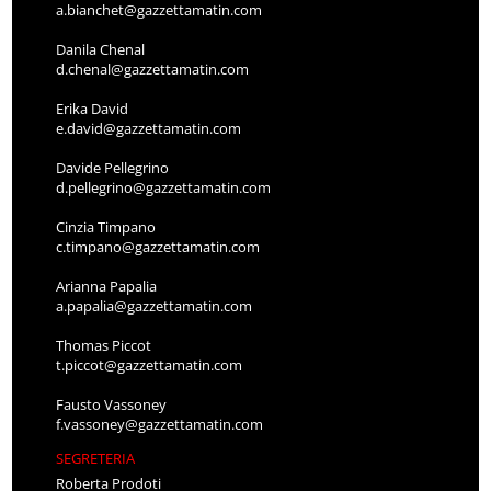
a.bianchet@gazzettamatin.com
Danila Chenal
d.chenal@gazzettamatin.com
Erika David
e.david@gazzettamatin.com
Davide Pellegrino
d.pellegrino@gazzettamatin.com
Cinzia Timpano
c.timpano@gazzettamatin.com
Arianna Papalia
a.papalia@gazzettamatin.com
Thomas Piccot
t.piccot@gazzettamatin.com
Fausto Vassoney
f.vassoney@gazzettamatin.com
SEGRETERIA
Roberta Prodoti