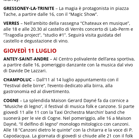
GRESSONEY-LA-TRINITE
– La magia è protagonista in piazza
Tache, a partire dalle 16, con il “Magic Show”.
VERRES
– Nell’ambito della rassegna “Chateaux en musique”,
alle 18 e alle 20.30 al castello di Verrès concerto di Lab-Perm e
“Tragodìa project”, “studio #1”. Seguirà visita guidata del
castello e degustazione di vino.
GIOVEDÌ 11 LUGLIO
ANTEY-SAINT-ANDRE
– Al Centro polivalente dell’area sportiva,
a partire dalle 16, pomeriggio danzante con la musica dal vivo
di Davide De Lazzari.
CHAMPOLUC
– Dall’11 al 14 luglio appuntamento con il
“Festival delle birre”, l’evento dedicato alla birra, alla
gastronomia ed al divertimento.
COGNE
– La splendida Maison Gerard Dayné fa da cornice a
“Musiche di legno”, il festival di musica folk e canzone. Si parte
giovedì 11 alle 11 con la Taxi Orchestra Marchin’ band che
suonerà per le vie di Cogne. Nel pomeriggio, alle 16 a Maison
Dayné, “Il delfino di legno” monologo mitologico con canzoni.
Alle 18 “Canzoni dietro le quinte” con la chitarra e la voce di P.
Capodacqua. La giornata di giovedì si chiude alle 21 con il folk