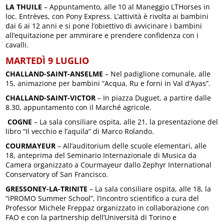
LA THUILE
– Appuntamento, alle 10 al Maneggio LTHorses in
loc. Entrèves, con Pony Express. L’attività è rivolta ai bambini
dai 6 ai 12 anni e si pone l’obiettivo di avvicinare i bambini
all’equitazione per ammirare e prendere confidenza con i
cavalli.
MARTEDÌ 9 LUGLIO
CHALLAND-SAINT-ANSELME
– Nel padiglione comunale, alle
15, animazione per bambini “Acqua, Ru e forni in Val d’Ayas”.
CHALLAND-SAINT-VICTOR
– In piazza Duguet, a partire dalle
8.30, appuntamento con il Marché agricole.
COGNE
– La sala consiliare ospita, alle 21, la presentazione del
libro “Il vecchio e l’aquila” di Marco Rolando.
COURMAYEUR
– All’auditorium delle scuole elementari, alle
18, anteprima del Seminario Internazionale di Musica da
Camera organizzato a Courmayeur dallo Zephyr International
Conservatory of San Francisco.
GRESSONEY-LA-TRINITE
– La sala consiliare ospita, alle 18, la
“iPROMO Summer School”, l’incontro scientifico a cura del
Professor Michele Freppaz organizzato in collaborazione con
FAO e con la partnership dell’Università di Torino e