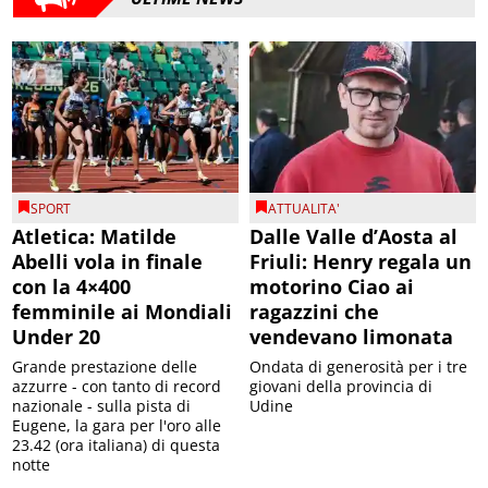
SPORT
ATTUALITA'
Atletica: Matilde
Dalle Valle d’Aosta al
Abelli vola in finale
Friuli: Henry regala un
con la 4×400
motorino Ciao ai
femminile ai Mondiali
ragazzini che
Under 20
vendevano limonata
Grande prestazione delle
Ondata di generosità per i tre
azzurre - con tanto di record
giovani della provincia di
nazionale - sulla pista di
Udine
Eugene, la gara per l'oro alle
23.42 (ora italiana) di questa
notte