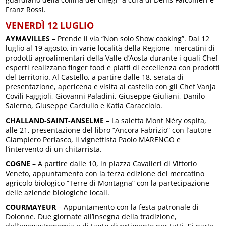
Franz Rossi.
VENERDÌ 12 LUGLIO
AYMAVILLES
– Prende il via “Non solo Show cooking”. Dal 12
luglio al 19 agosto, in varie località della Regione, mercatini di
prodotti agroalimentari della Valle d’Aosta durante i quali Chef
esperti realizzano finger food e piatti di eccellenza con prodotti
del territorio. Al Castello, a partire dalle 18, serata di
presentazione, apericena e visita al castello con gli Chef Vanja
Covili Faggioli, Giovanni Paladini, Giuseppe Giuliani, Danilo
Salerno, Giuseppe Cardullo e Katia Caracciolo.
CHALLAND-SAINT-ANSELME
– La saletta Mont Néry ospita,
alle 21, presentazione del libro “Ancora Fabrizio” con l’autore
Giampiero Perlasco, il vignettista Paolo MARENGO e
l’intervento di un chitarrista.
COGNE
– A partire dalle 10, in piazza Cavalieri di Vittorio
Veneto, appuntamento con la terza edizione del mercatino
agricolo biologico “Terre di Montagna” con la partecipazione
delle aziende biologiche locali.
COURMAYEUR
– Appuntamento con la festa patronale di
Dolonne. Due giornate all’insegna della tradizione,