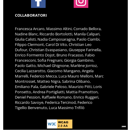
COLLABORATORI
Francesca Arcaro, Massimo Altini, Corrado Bellora,
Nadine Blanc, Riccardo Bortolotti, Manila Calipari,
Giulia Calisti, Nadia Camposaragna, Paolo Ciambi,
Filippo Clermont, Carol Di Vito, Christian Leo
Dufour, Christian Evaspasiano, Giuseppe Farinella,
Enrico Formento Dojot, Bruno Fracasso, Fabio
Francesconi, Sofia Fregnani, Giorgia Gambino,
Paolo Gatto, Michael Ghignone, Marlène Jorrioz,
Cecilia Lazzarotto, Giacomo Mangano, Angela
Marrelli, Federico Mecca, Luca Mauro Melloni, Marc
Montrosset, Matteo Nigra, Sabrina Olibano,
Emiliano Pala, Gabriele Peloso, Maurizio Pitti, Loris
Ponsetto, Andrea Portigliatti, Mattia Pramotton,
Deniel Pession, Raffaele Romano, Enrico Ruggeri,
Riccardo Savoye, Federica Tercinod, Federico
Tigellio Benvenuto, Luca Massimo Trifilò