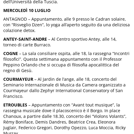
dell’Università della Tuscia.
MERCOLEDÌ 10 LUGLIO
ANTAGNOD – Appuntamento, alle 9 presso le Cadran solaire,
con “Risveglio Dzen”, lo yoga all’aperto seguito da una deliziosa
colazione detox.
ANTEY-SAINT-ANDRE
– Al Centro sportivo Antey, alle 14,
torneo di carte Burraco.
COGNE
– La sala consiliare ospita, alle 18, la rassegna “Incontri
filosofici”. Questa settimana appuntamento con il Professor
Peppino Orlando che si occupa di filosofia apocalittica del
regno di Gesù.
COURMAYEUR
– Al Jardin de l’ange, alle 18, concerto del
Seminario Internazionale di Musica da Camera organizzato a
Courmayeur dallo Zephyr International Conservatory of San
Francisco.
ETROUBLES
– Appuntamento con “Avant tout musique”, la
rassegna musicale dove il placoscenico è il Borgo. In place
Chanoux, a partire dalle 18.30, concerto dei “Violons Volants”,
Rémy Boniface, Demis Dandres, Beatrice Crea, Eleonora
Juglair, Federico Gregori, Dorothy Opezzo, Luca Moccia, Ricky
Murray.