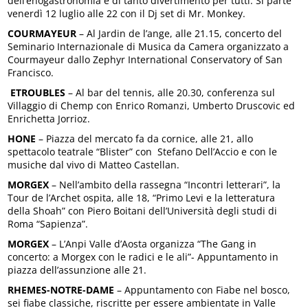
dell’enogastronomia e di tanto divertimento per tutti. Si parte
venerdì 12 luglio alle 22 con il Dj set di Mr. Monkey.
COURMAYEUR
– Al Jardin de l’ange, alle 21.15, concerto del
Seminario Internazionale di Musica da Camera organizzato a
Courmayeur dallo Zephyr International Conservatory of San
Francisco.
ETROUBLES
– Al bar del tennis, alle 20.30, conferenza sul
Villaggio di Chemp con Enrico Romanzi, Umberto Druscovic ed
Enrichetta Jorrioz.
HONE
– Piazza del mercato fa da cornice, alle 21, allo
spettacolo teatrale “Blister” con Stefano Dell’Accio e con le
musiche dal vivo di Matteo Castellan.
MORGEX
– Nell’ambito della rassegna “Incontri letterari”, la
Tour de l’Archet ospita, alle 18, “Primo Levi e la letteratura
della Shoah” con Piero Boitani dell’Università degli studi di
Roma “Sapienza”.
MORGEX
– L’Anpi Valle d’Aosta organizza “The Gang in
concerto: a Morgex con le radici e le ali”- Appuntamento in
piazza dell’assunzione alle 21.
RHEMES-NOTRE-DAME
– Appuntamento con Fiabe nel bosco,
sei fiabe classiche, riscritte per essere ambientate in Valle