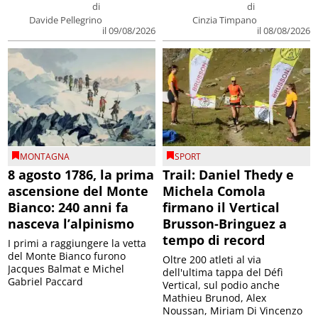
di
di
Davide Pellegrino
Cinzia Timpano
il 09/08/2026
il 08/08/2026
MONTAGNA
SPORT
8 agosto 1786, la prima
Trail: Daniel Thedy e
ascensione del Monte
Michela Comola
Bianco: 240 anni fa
firmano il Vertical
nasceva l’alpinismo
Brusson-Bringuez a
tempo di record
I primi a raggiungere la vetta
del Monte Bianco furono
Oltre 200 atleti al via
Jacques Balmat e Michel
dell'ultima tappa del Défì
Gabriel Paccard
Vertical, sul podio anche
Mathieu Brunod, Alex
Noussan, Miriam Di Vincenzo