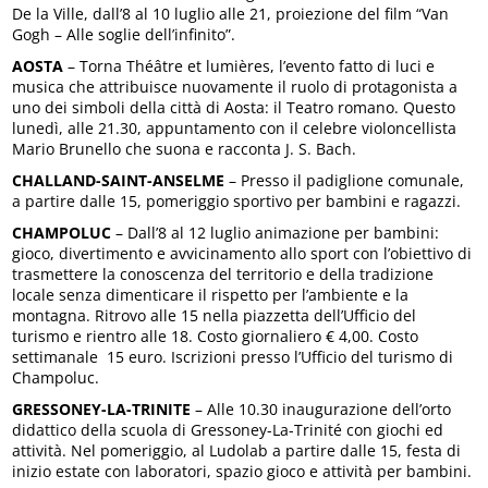
De la Ville, dall’8 al 10 luglio alle 21, proiezione del film “Van
Gogh – Alle soglie dell’infinito”.
AOSTA
– Torna Théâtre et lumières, l’evento fatto di luci e
musica che attribuisce nuovamente il ruolo di protagonista a
uno dei simboli della città di Aosta: il Teatro romano. Questo
lunedì, alle 21.30, appuntamento con il celebre violoncellista
Mario Brunello che suona e racconta J. S. Bach.
CHALLAND-SAINT-ANSELME
– Presso il padiglione comunale,
a partire dalle 15, pomeriggio sportivo per bambini e ragazzi.
CHAMPOLUC
– Dall’8 al 12 luglio animazione per bambini:
gioco, divertimento e avvicinamento allo sport con l’obiettivo di
trasmettere la conoscenza del territorio e della tradizione
locale senza dimenticare il rispetto per l’ambiente e la
montagna. Ritrovo alle 15 nella piazzetta dell’Ufficio del
turismo e rientro alle 18. Costo giornaliero € 4,00. Costo
settimanale 15 euro. Iscrizioni presso l’Ufficio del turismo di
Champoluc.
GRESSONEY-LA-TRINITE
– Alle 10.30 inaugurazione dell’orto
didattico della scuola di Gressoney-La-Trinité con giochi ed
attività. Nel pomeriggio, al Ludolab a partire dalle 15, festa di
inizio estate con laboratori, spazio gioco e attività per bambini.