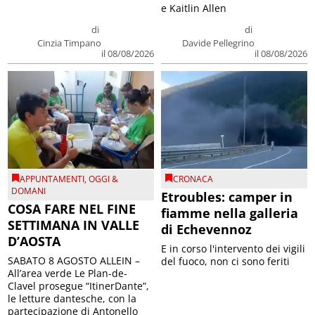
e Kaitlin Allen
di
di
Cinzia Timpano
Davide Pellegrino
il 08/08/2026
il 08/08/2026
APPUNTAMENTI
,
OGGI &
CRONACA
DOMANI
Etroubles: camper in
COSA FARE NEL FINE
fiamme nella galleria
SETTIMANA IN VALLE
di Echevennoz
D’AOSTA
E in corso l'intervento dei vigili
SABATO 8 AGOSTO ALLEIN –
del fuoco, non ci sono feriti
All’area verde Le Plan-de-
Clavel prosegue “ItinerDante”,
le letture dantesche, con la
partecipazione di Antonello