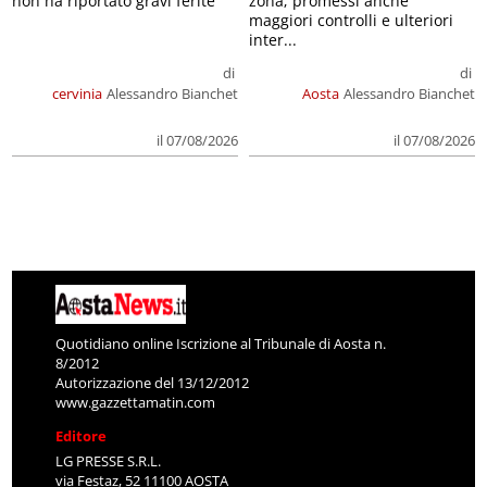
non ha riportato gravi ferite
zona; promessi anche
maggiori controlli e ulteriori
inter...
di
di
cervinia
Alessandro Bianchet
Aosta
Alessandro Bianchet
il 07/08/2026
il 07/08/2026
Quotidiano online Iscrizione al Tribunale di Aosta n.
8/2012
Autorizzazione del 13/12/2012
www.gazzettamatin.com
Editore
LG PRESSE S.R.L.
via Festaz, 52 11100 AOSTA