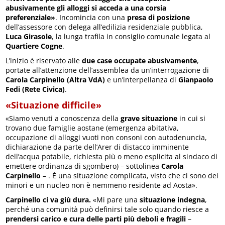
abusivamente gli alloggi si acceda a una corsia
preferenziale»
. Incomincia con una
presa di posizione
dell’assessore con delega all’edilizia residenziale pubblica,
Luca Girasole
, la lunga trafila in consiglio comunale legata al
Quartiere Cogne
.
L’inizio è riservato alle
due case occupate abusivamente
,
portate all’attenzione dell’assemblea da un’interrogazione di
Carola Carpinello (Altra VdA)
e un’interpellanza di
Gianpaolo
Fedi (Rete Civica)
.
«Situazione difficile»
«Siamo venuti a conoscenza della
grave situazione
in cui si
trovano due famiglie aostane (emergenza abitativa,
occupazione di alloggi vuoti non consoni con autodenuncia,
dichiarazione da parte dell’Arer di distacco imminente
dell’acqua potabile, richiesta più o meno esplicita al sindaco di
emettere ordinanza di sgombero) – sottolinea
Carola
Carpinello
– . È una situazione complicata, visto che ci sono dei
minori e un nucleo non è nemmeno residente ad Aosta».
Carpinello ci va giù dura.
«Mi pare una
situazione indegna
,
perché una comunità può definirsi tale solo quando riesce a
prendersi carico e cura delle parti più deboli e fragili
–