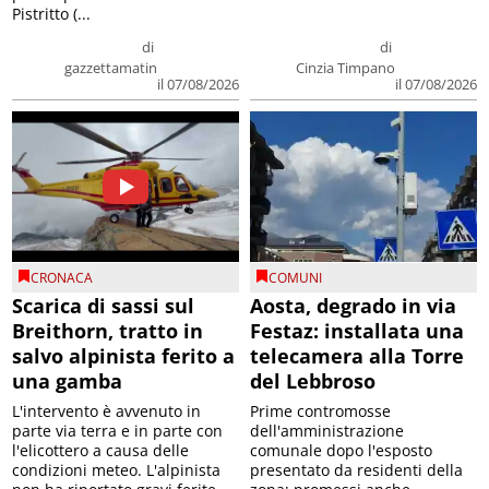
Pistritto (...
di
di
gazzettamatin
Cinzia Timpano
il 07/08/2026
il 07/08/2026
CRONACA
COMUNI
Scarica di sassi sul
Aosta, degrado in via
Breithorn, tratto in
Festaz: installata una
salvo alpinista ferito a
telecamera alla Torre
una gamba
del Lebbroso
L'intervento è avvenuto in
Prime contromosse
parte via terra e in parte con
dell'amministrazione
l'elicottero a causa delle
comunale dopo l'esposto
condizioni meteo. L'alpinista
presentato da residenti della