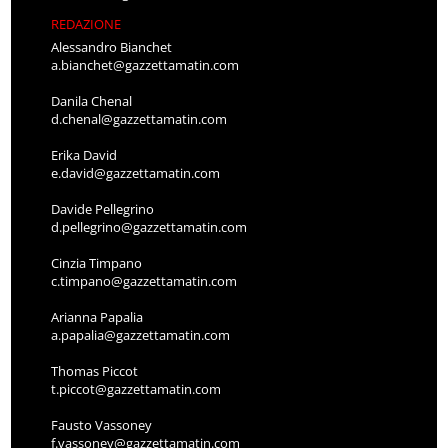
REDAZIONE
Alessandro Bianchet
a.bianchet@gazzettamatin.com
Danila Chenal
d.chenal@gazzettamatin.com
Erika David
e.david@gazzettamatin.com
Davide Pellegrino
d.pellegrino@gazzettamatin.com
Cinzia Timpano
c.timpano@gazzettamatin.com
Arianna Papalia
a.papalia@gazzettamatin.com
Thomas Piccot
t.piccot@gazzettamatin.com
Fausto Vassoney
f.vassoney@gazzettamatin.com