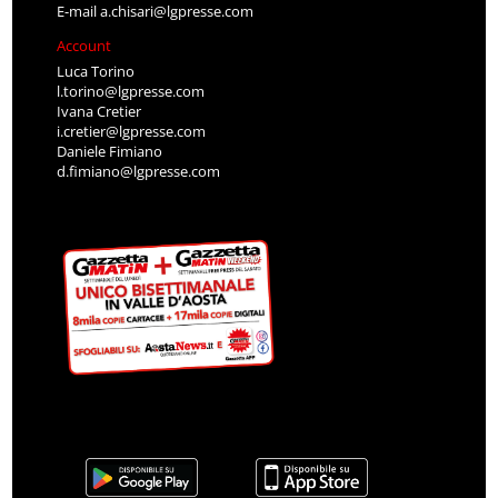
E-mail
a.chisari@lgpresse.com
Account
Luca Torino
l.torino@lgpresse.com
Ivana Cretier
i.cretier@lgpresse.com
Daniele Fimiano
d.fimiano@lgpresse.com