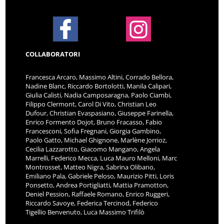
COLLABORATORI
Francesca Arcaro, Massimo Altini, Corrado Bellora,
Nadine Blanc, Riccardo Bortolotti, Manila Calipari,
Giulia Calisti, Nadia Camposaragna, Paolo Ciambi,
Filippo Clermont, Carol Di Vito, Christian Leo
Dufour, Christian Evaspasiano, Giuseppe Farinella,
Enrico Formento Dojot, Bruno Fracasso, Fabio
Francesconi, Sofia Fregnani, Giorgia Gambino,
Paolo Gatto, Michael Ghignone, Marlène Jorrioz,
Cecilia Lazzarotto, Giacomo Mangano, Angela
Marrelli, Federico Mecca, Luca Mauro Melloni, Marc
Montrosset, Matteo Nigra, Sabrina Olibano,
Emiliano Pala, Gabriele Peloso, Maurizio Pitti, Loris
Ponsetto, Andrea Portigliatti, Mattia Pramotton,
Deniel Pession, Raffaele Romano, Enrico Ruggeri,
Riccardo Savoye, Federica Tercinod, Federico
Tigellio Benvenuto, Luca Massimo Trifilò