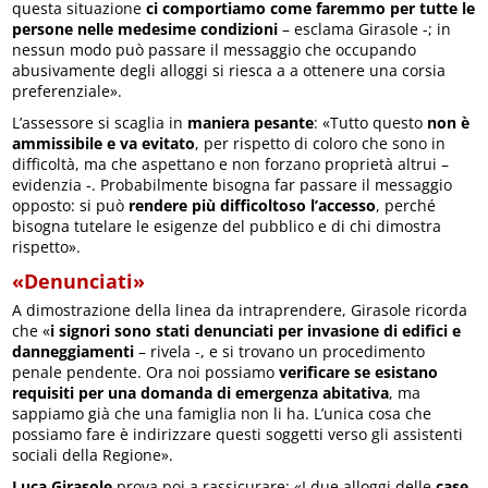
questa situazione
ci comportiamo come faremmo per tutte le
persone nelle medesime condizioni
– esclama Girasole -; in
nessun modo può passare il messaggio che occupando
abusivamente degli alloggi si riesca a a ottenere una corsia
preferenziale».
L’assessore si scaglia in
maniera pesante
: «Tutto questo
non è
ammissibile e va evitato
, per rispetto di coloro che sono in
difficoltà, ma che aspettano e non forzano proprietà altrui –
evidenzia -. Probabilmente bisogna far passare il messaggio
opposto: si può
rendere più difficoltoso l’accesso
, perché
bisogna tutelare le esigenze del pubblico e di chi dimostra
rispetto».
«Denunciati»
A dimostrazione della linea da intraprendere, Girasole ricorda
che «
i signori sono stati denunciati per invasione di edifici e
danneggiamenti
– rivela -, e si trovano un procedimento
penale pendente. Ora noi possiamo
verificare se esistano
requisiti per una domanda di emergenza abitativa
, ma
sappiamo già che una famiglia non li ha. L’unica cosa che
possiamo fare è indirizzare questi soggetti verso gli assistenti
sociali della Regione».
Luca Girasole
prova poi a rassicurare: «I due alloggi delle
case