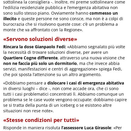
sottolinea la consigliera -. Inoltre, mi preme sottolineare come
l’edilizia residenziale pubblica e l’emergenza abitativa non
sono sullo stesso piano. Ovviamente hanno
commesso un
illecito
e queste persone ne sono consce, ma non è a colpi di
burocrazia che si risolvono queste cose: c’è un problema a
monte che va affrontato con la Regione».
«Servono soluzioni diverse»
Rincara la dose Gianpaolo Fedi:
«Abbiamo segnalato più volte
la necessità di trovare soluzioni diverse, per avere un
Quartiere Cogne differente
, attraverso una nuova visione che
non ne faccia più solo un dormitorio
, ma che invece abbia
servizi, manifestazioni e centri di aggregazione» spiega Fedi,
che poi sposta l’attenzione su un altro argomento.
«Dobbiamo pensare a
dislocare i casi di emergenza abitativa
in diversi luoghi – dice -, non come accade ora, che ci sono
tutti i casi problematici concentrati lì. Abbiamo comunque un
problema se le case vuote vengono occupate: dobbiamo capire
se si tratta della punta di un iceberg o se esistono altre
situazioni non rese note».
«Stesse condizioni per tutti»
Risponde in maniera risoluta
l’assessore Luca Girasole
: «Per