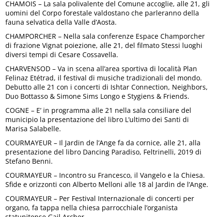
CHAMOIS – La sala polivalente del Comune accoglie, alle 21, gli
uomini del Corpo forestale valdostano che parleranno della
fauna selvatica della Valle d’Aosta.
CHAMPORCHER – Nella sala conferenze Espace Champorcher
di frazione Vignat poiezione, alle 21, del filmato Stessi luoghi
diversi tempi di Cesare Cossavella.
CHARVENSOD – Va in scena all’area sportiva di località Plan
Felinaz Etétrad, il festival di musiche tradizionali del mondo.
Debutto alle 21 con i concerti di Ishtar Connection, Neighbors,
Duo Bottasso & Simone Sims Longo e Stygiens & Friends.
COGNE – E’ in programma alle 21 nella sala consiliare del
municipio la presentazione del libro L’ultimo dei Santi di
Marisa Salabelle.
COURMAYEUR – Il Jardin de l’Ange fa da cornice, alle 21, alla
presentazione del libro Dancing Paradiso, Feltrinelli, 2019 di
Stefano Benni.
COURMAYEUR – Incontro su Francesco, il Vangelo e la Chiesa.
Sfide e orizzonti con Alberto Melloni alle 18 al Jardin de l’Ange.
COURMAYEUR – Per Festival Internazionale di concerti per
organo, fa tappa nella chiesa parrocchiale l’organista
statunitense Gail Archer.