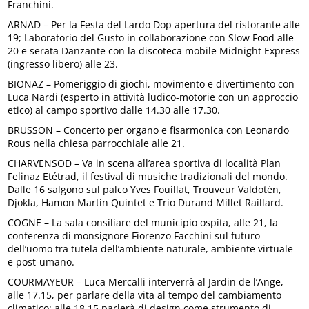
Franchini.
ARNAD – Per la Festa del Lardo Dop apertura del ristorante alle
19; Laboratorio del Gusto in collaborazione con Slow Food alle
20 e serata Danzante con la discoteca mobile Midnight Express
(ingresso libero) alle 23.
BIONAZ – Pomeriggio di giochi, movimento e divertimento con
Luca Nardi (esperto in attività ludico-motorie con un approccio
etico) al campo sportivo dalle 14.30 alle 17.30.
BRUSSON – Concerto per organo e fisarmonica con Leonardo
Rous nella chiesa parrocchiale alle 21.
CHARVENSOD – Va in scena all’area sportiva di località Plan
Felinaz Etétrad, il festival di musiche tradizionali del mondo.
Dalle 16 salgono sul palco Yves Fouillat, Trouveur Valdotèn,
Djokla, Hamon Martin Quintet e Trio Durand Millet Raillard.
COGNE – La sala consiliare del municipio ospita, alle 21, la
conferenza di monsignore Fiorenzo Facchini sul futuro
dell’uomo tra tutela dell’ambiente naturale, ambiente virtuale
e post-umano.
COURMAYEUR – Luca Mercalli interverrà al Jardin de l’Ange,
alle 17.15, per parlare della vita al tempo del cambiamento
climatico; alle 18.15 parlerà di design come strumento di