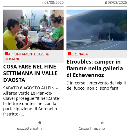
il 08/08/2026
il 08/08/2026
APPUNTAMENTI
,
OGGI &
CRONACA
DOMANI
Etroubles: camper in
COSA FARE NEL FINE
fiamme nella galleria
SETTIMANA IN VALLE
di Echevennoz
D’AOSTA
E in corso l'intervento dei vigili
SABATO 8 AGOSTO ALLEIN –
del fuoco, non ci sono feriti
All’area verde Le Plan-de-
Clavel prosegue “ItinerDante”,
le letture dantesche, con la
partecipazione di Antonello
Pistritto (...
di
di
gazzettamatin
Cinzia Timpano