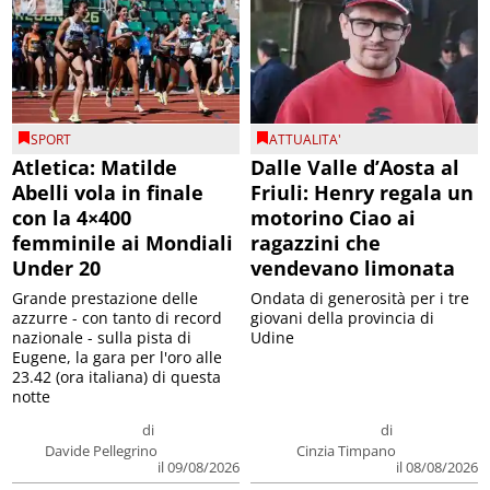
SPORT
ATTUALITA'
Atletica: Matilde
Dalle Valle d’Aosta al
Abelli vola in finale
Friuli: Henry regala un
con la 4×400
motorino Ciao ai
femminile ai Mondiali
ragazzini che
Under 20
vendevano limonata
Grande prestazione delle
Ondata di generosità per i tre
azzurre - con tanto di record
giovani della provincia di
nazionale - sulla pista di
Udine
Eugene, la gara per l'oro alle
23.42 (ora italiana) di questa
notte
di
di
Davide Pellegrino
Cinzia Timpano
il 09/08/2026
il 08/08/2026