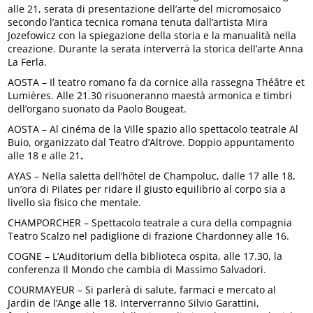
alle 21, serata di presentazione dell’arte del micromosaico
secondo l’antica tecnica romana tenuta dall’artista Mira
Jozefowicz con la spiegazione della storia e la manualità nella
creazione. Durante la serata interverrà la storica dell’arte Anna
La Ferla.
AOSTA – Il teatro romano fa da cornice alla rassegna Théâtre et
Lumières. Alle 21.30 risuoneranno maestà armonica e timbri
dell’organo suonato da Paolo Bougeat.
AOSTA – Al cinéma de la Ville spazio allo spettacolo teatrale Al
Buio, organizzato dal Teatro d’Altrove. Doppio appuntamento
alle 18 e alle 21
.
AYAS – Nella saletta dell’hôtel de Champoluc, dalle 17 alle 18,
un’ora di Pilates per ridare il giusto equilibrio al corpo sia a
livello sia fisico che mentale.
CHAMPORCHER – Spettacolo teatrale a cura della compagnia
Teatro Scalzo nel padiglione di frazione Chardonney alle 16.
COGNE – L’Auditorium della biblioteca ospita, alle 17.30, la
conferenza Il Mondo che cambia di Massimo Salvadori.
COURMAYEUR – Si parlerà di salute, farmaci e mercato al
Jardin de l’Ange alle 18. Interverranno Silvio Garattini,