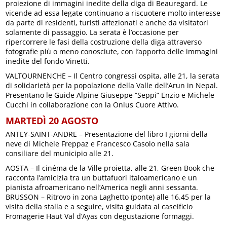
proiezione di immagini inedite della diga di Beauregard. Le
vicende ad essa legate continuano a riscuotere molto interesse
da parte di residenti, turisti affezionati e anche da visitatori
solamente di passaggio. La serata è l’occasione per
ripercorrere le fasi della costruzione della diga attraverso
fotografie più o meno conosciute, con l’apporto delle immagini
inedite del fondo Vinetti.
VALTOURNENCHE – Il Centro congressi ospita, alle 21, la serata
di solidarietà per la popolazione della Valle dell’Arun in Nepal.
Presentano le Guide Alpine Giuseppe “Seppi” Enzio e Michele
Cucchi in collaborazione con la Onlus Cuore Attivo.
MARTEDÌ 20 AGOSTO
ANTEY-SAINT-ANDRE – Presentazione del libro I giorni della
neve di Michele Freppaz e Francesco Casolo nella sala
consiliare del municipio alle 21.
AOSTA – Il cinéma de la Ville proietta, alle 21, Green Book che
racconta l’amicizia tra un buttafuori italoamericano e un
pianista afroamericano nell’America negli anni sessanta.
BRUSSON – Ritrovo in zona Laghetto (ponte) alle 16.45 per la
visita della stalla e a seguire, visita guidata al caseificio
Fromagerie Haut Val d’Ayas con degustazione formaggi.