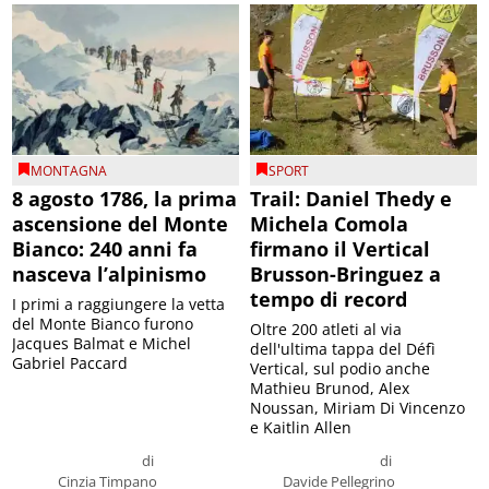
MONTAGNA
SPORT
8 agosto 1786, la prima
Trail: Daniel Thedy e
ascensione del Monte
Michela Comola
Bianco: 240 anni fa
firmano il Vertical
nasceva l’alpinismo
Brusson-Bringuez a
tempo di record
I primi a raggiungere la vetta
del Monte Bianco furono
Oltre 200 atleti al via
Jacques Balmat e Michel
dell'ultima tappa del Défì
Gabriel Paccard
Vertical, sul podio anche
Mathieu Brunod, Alex
Noussan, Miriam Di Vincenzo
e Kaitlin Allen
di
di
Cinzia Timpano
Davide Pellegrino