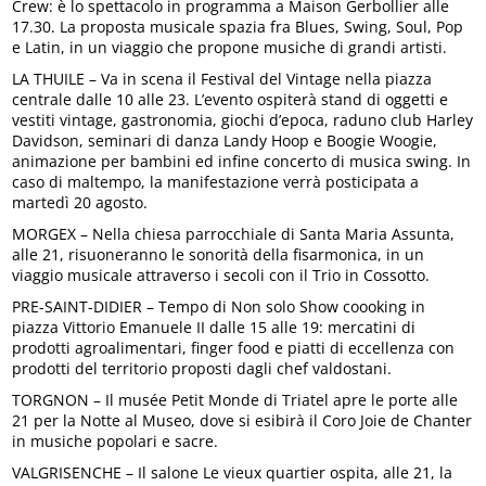
Crew: è lo spettacolo in programma a Maison Gerbollier alle
17.30. La proposta musicale spazia fra Blues, Swing, Soul, Pop
e Latin, in un viaggio che propone musiche di grandi artisti.
LA THUILE – Va in scena il Festival del Vintage nella piazza
centrale dalle 10 alle 23. L’evento ospiterà stand di oggetti e
vestiti vintage, gastronomia, giochi d’epoca, raduno club Harley
Davidson, seminari di danza Landy Hoop e Boogie Woogie,
animazione per bambini ed infine concerto di musica swing. In
caso di maltempo, la manifestazione verrà posticipata a
martedì 20 agosto.
MORGEX – Nella chiesa parrocchiale di Santa Maria Assunta,
alle 21, risuoneranno le sonorità della fisarmonica, in un
viaggio musicale attraverso i secoli con il Trio in Cossotto.
PRE-SAINT-DIDIER – Tempo di Non solo Show coooking in
piazza Vittorio Emanuele II dalle 15 alle 19: mercatini di
prodotti agroalimentari, finger food e piatti di eccellenza con
prodotti del territorio proposti dagli chef valdostani.
TORGNON – Il musée Petit Monde di Triatel apre le porte alle
21 per la Notte al Museo, dove si esibirà il Coro Joie de Chanter
in musiche popolari e sacre.
VALGRISENCHE – Il salone Le vieux quartier ospita, alle 21, la