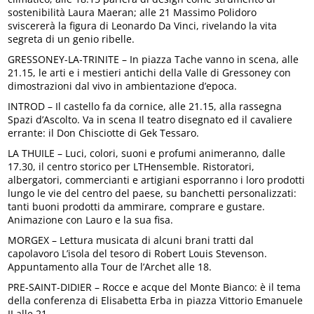
sostenibilità Laura Maeran; alle 21 Massimo Polidoro
sviscererà la figura di Leonardo Da Vinci, rivelando la vita
segreta di un genio ribelle.
GRESSONEY-LA-TRINITE – In piazza Tache vanno in scena, alle
21.15, le arti e i mestieri antichi della Valle di Gressoney con
dimostrazioni dal vivo in ambientazione d’epoca.
INTROD – Il castello fa da cornice, alle 21.15, alla rassegna
Spazi d’Ascolto. Va in scena Il teatro disegnato ed il cavaliere
errante: il Don Chisciotte di Gek Tessaro​.
LA THUILE – Luci, colori, suoni e profumi animeranno, dalle
17.30, il centro storico per LTHensemble. Ristoratori,
albergatori, commercianti e artigiani esporranno i loro prodotti
lungo le vie del centro del paese, su banchetti personalizzati:
tanti buoni prodotti da ammirare, comprare e gustare.
Animazione con Lauro e la sua fisa.
MORGEX – Lettura musicata di alcuni brani tratti dal
capolavoro L’isola del tesoro di Robert Louis Stevenson.
Appuntamento alla Tour de l’Archet alle 18.
PRE-SAINT-DIDIER – Rocce e acque del Monte Bianco: è il tema
della conferenza di Elisabetta Erba in piazza Vittorio Emanuele
II alle 21.