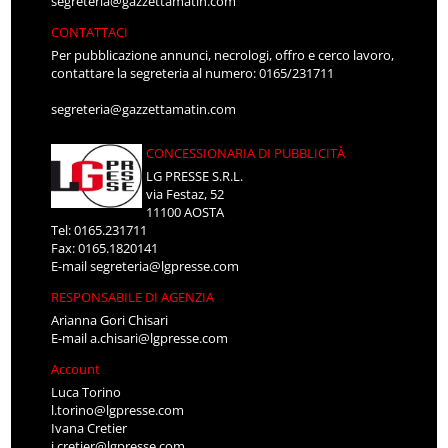
segreteria@gazzettamatin.com
CONTATTACI
Per pubblicazione annunci, necrologi, offro e cerco lavoro,
contattare la segreteria al numero: 0165/231711
segreteria@gazzettamatin.com
CONCESSIONARIA DI PUBBLICITÀ
LG PRESSE S.R.L.
via Festaz, 52
11100 AOSTA
Tel: 0165.231711
Fax: 0165.1820141
E-mail
segreteria@lgpresse.com
RESPONSABILE DI AGENZIA
Arianna Gori Chisari
E-mail
a.chisari@lgpresse.com
Account
Luca Torino
l.torino@lgpresse.com
Ivana Cretier
i.cretier@lgpresse.com