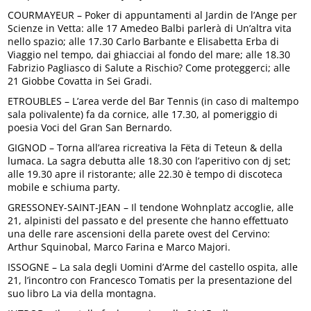
COURMAYEUR – Poker di appuntamenti al Jardin de l’Ange per
Scienze in Vetta: alle 17 Amedeo Balbi parlerà di Un’altra vita
nello spazio; alle 17.30 Carlo Barbante e Elisabetta Erba di
Viaggio nel tempo, dai ghiacciai al fondo del mare; alle 18.30
Fabrizio Pagliasco di Salute a Rischio? Come proteggerci; alle
21 Giobbe Covatta in Sei Gradi.
ETROUBLES – L’area verde del Bar Tennis (in caso di maltempo
sala polivalente) fa da cornice, alle 17.30, al pomeriggio di
poesia Voci del Gran San Bernardo.
GIGNOD – Torna all’area ricreativa la Fëta di Teteun & della
lumaca. La sagra debutta alle 18.30 con l’aperitivo con dj set;
alle 19.30 apre il ristorante; alle 22.30 è tempo di discoteca
mobile e schiuma party.
GRESSONEY-SAINT-JEAN – Il tendone Wohnplatz accoglie, alle
21, alpinisti del passato e del presente che hanno effettuato
una delle rare ascensioni della parete ovest del Cervino:
Arthur Squinobal, Marco Farina e Marco Majori.
ISSOGNE – La sala degli Uomini d’Arme del castello ospita, alle
21, l’incontro con Francesco Tomatis per la presentazione del
suo libro La via della montagna.