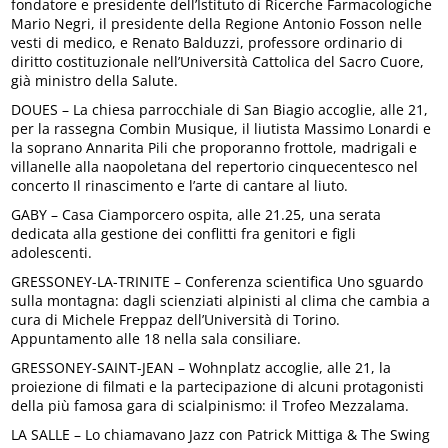
fondatore e presidente dell’Istituto di Ricerche Farmacologiche
Mario Negri, il presidente della Regione Antonio Fosson nelle
vesti di medico, e Renato Balduzzi, professore ordinario di
diritto costituzionale nell’Università Cattolica del Sacro Cuore,
già ministro della Salute.
DOUES – La chiesa parrocchiale di San Biagio accoglie, alle 21,
per la rassegna Combin Musique, il liutista Massimo Lonardi e
la soprano Annarita Pili che proporanno frottole, madrigali e
villanelle alla naopoletana del repertorio cinquecentesco nel
concerto Il rinascimento e l’arte di cantare al liuto.
GABY – Casa Ciamporcero ospita, alle 21.25, una serata
dedicata alla gestione dei conflitti fra genitori e figli
adolescenti.
GRESSONEY-LA-TRINITE – Conferenza scientifica Uno sguardo
sulla montagna: dagli scienziati alpinisti al clima che cambia a
cura di Michele Freppaz dell’Università di Torino.
Appuntamento alle 18 nella sala consiliare.
GRESSONEY-SAINT-JEAN – Wohnplatz accoglie, alle 21, la
proiezione di filmati e la partecipazione di alcuni protagonisti
della più famosa gara di scialpinismo: il Trofeo Mezzalama.
LA SALLE – Lo chiamavano Jazz con Patrick Mittiga & The Swing