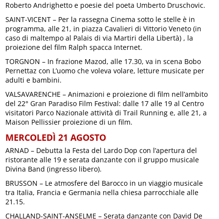
Roberto Andrighetto e poesie del poeta Umberto Druschovic.
SAINT-VICENT – Per la rassegna Cinema sotto le stelle è in
programma, alle 21, in piazza Cavalieri di Vittorio Veneto (in
caso di maltempo al Palais di via Martiri della Libertà) , la
proiezione del film Ralph spacca Internet.
TORGNON – In frazione Mazod, alle 17.30, va in scena Bobo
Pernettaz con L’uomo che voleva volare, letture musicate per
adulti e bambini.
VALSAVARENCHE – Animazioni e proiezione di film nell’ambito
del 22° Gran Paradiso Film Festival: dalle 17 alle 19 al Centro
visitatori Parco Nazionale attività di Trail Running e, alle 21, a
Maison Pellissier proiezione di un film.
MERCOLEDÌ 21 AGOSTO
ARNAD – Debutta la Festa del Lardo Dop con l’apertura del
ristorante alle 19 e serata danzante con il gruppo musicale
Divina Band (ingresso libero).
BRUSSON – Le atmosfere del Barocco in un viaggio musicale
tra Italia, Francia e Germania nella chiesa parrocchiale alle
21.15.
CHALLAND-SAINT-ANSELME – Serata danzante con David De