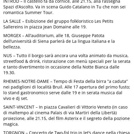
INTROD – Il castello fa da cornice, alle 21.15, alla rassegna
Spazi d’Ascolto. Va in scena Guido Catalano in Tu che non sei
romantica Summer Tour.
LA SALLE – Esibizione del gruppo folkloristico Les Petits
Sallereins in piazza Jean Domaine alle 19.
MORGEX – All’auditorium, alle 18, Giuseppe Patota
dell’università di Siena parlerà de La lingua italiana e la
bellezza.
NUS – Tutto il borgo sarà ancora una volta animato da musica,
streetfood & drink, ristorazione con menù speciali per la serata
e tanto divertimento in occasione della Notte Bianca dalle
19.30.
RHEMES-NOTRE-DAME – Tempo di Festa della birra ”a caduta”
nei padiglioni di località Bruil. Alle 17 apertura del primo fusto;
lo stand gastronomico serve dalle 19 e in serata musica dal
vivo e dj set.
SAINT-VINCENT – In piazza Cavalieri di Vittorio Veneto (in caso
di maltempo al cinema Palais di via Martiri della Libertà)
proiezione, alle 21.15, del film Asterix e il segreto della pozione
magica.
TORGNON – Concerto de Two-fol trio in let’s dance nella chiesa