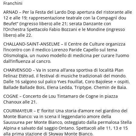
Franchini
ARNAD – Per la Festa del Lardo Dop apertura del ristorante alle
12 e alle 19; rappresentazione teatrale con la Compagnì dou
Beufet” (ingresso libero) alle 21; serata Danzante con
l’Orchestra Spettacolo Fabio Bozzani e le Mondine (ingresso
libero) alle 22.
CHALLAND-SAINT-ANSELME – Il Centre de Culture organizza
l’incontro con il medico Lorenzo Paride Capello sul tema
Olismologia, un nuovo modello di medicina per curare l’uomo
dall’influenza al cancro.
CHARVENSOD – Va in scena all’area sportiva di località Plan
Felinaz Etétrad, il festival di musiche tradizionali del mondo.
Dalle 16 salgono sul palco Yves Fouillat, Coro Bajolese + ospiti,
Ballade Ballade Bois, Elena Ledda, Triptype, Chemin de Baìa.
COGNE – Concerto de Lou Tintamaro de Cogne in piazza
Chanoux alle 21.
COURMAYEUR – E’ fiorito! Una storia d’amore nel giardino del
Monte Bianco: va in scena il leggendario amore della
Saussurea per Monte Bianco, osteggiato dalla permalosa Stella
Alpina e salvato dal saggio Ontano. Spettacoli alle 11, 13 e 15
alla prima stazione di Skyway Monte Bianco.