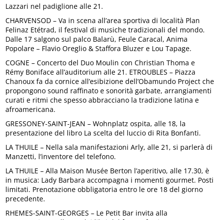
Lazzari nel padiglione alle 21.
CHARVENSOD – Va in scena all’area sportiva di località Plan
Felinaz Etétrad, il festival di musiche tradizionali del mondo.
Dalle 17 salgono sul palco Balarù, Feule Caracal, Anima
Popolare – Flavio Oreglio & Staffora Bluzer e Lou Tapage.
COGNE – Concerto del Duo Moulin con Christian Thoma e
Rémy Boniface all’auditorium alle 21. ETROUBLES – Piazza
Chanoux fa da cornice all’esibizione dell’Obamundo Project che
propongono sound raffinato e sonorità garbate, arrangiamenti
curati e ritmi che spesso abbracciano la tradizione latina e
afroamericana.
GRESSONEY-SAINT-JEAN – Wohnplatz ospita, alle 18, la
presentazione del libro La scelta del luccio di Rita Bonfanti.
LA THUILE – Nella sala manifestazioni Arly, alle 21, si parlerà di
Manzetti, l’inventore del telefono.
LA THUILE – Alla Maison Musée Berton l’aperitivo, alle 17.30, è
in musica: Lady Barbara accompagna i momenti gourmet. Posti
limitati. Prenotazione obbligatoria entro le ore 18 del giorno
precedente.
RHEMES-SAINT-GEORGES – Le Petit Bar invita alla