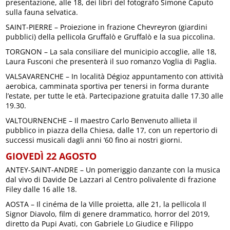
presentazione, alle 18, dei libri del fotografo Simone Caputo
sulla fauna selvatica.
SAINT-PIERRE – Proiezione in frazione Chevreyron (giardini
pubblici) della pellicola Gruffalò e Gruffalò e la sua piccolina.
TORGNON – La sala consiliare del municipio accoglie, alle 18,
Laura Fusconi che presenterà il suo romanzo Voglia di Paglia.
VALSAVARENCHE – In località Dégioz appuntamento con attività
aerobica, camminata sportiva per tenersi in forma durante
l’estate, per tutte le età. Partecipazione gratuita dalle 17.30 alle
19.30.
VALTOURNENCHE – Il maestro Carlo Benvenuto allieta il
pubblico in piazza della Chiesa, dalle 17, con un repertorio di
successi musicali dagli anni ‘60 fino ai nostri giorni.
GIOVEDÌ 22 AGOSTO
ANTEY-SAINT-ANDRE – Un pomeriggio danzante con la musica
dal vivo di Davide De Lazzari al Centro polivalente di frazione
Filey dalle 16 alle 18.
AOSTA – Il cinéma de la Ville proietta, alle 21, la pellicola Il
Signor Diavolo, film di genere drammatico, horror del 2019,
diretto da Pupi Avati, con Gabriele Lo Giudice e Filippo