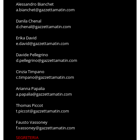
Alessandro Bianchet
a.bianchet@gazzettamatin.com
Danila Chenal
d.chenal@gazzettamatin.com
Erika David
e.david@gazzettamatin.com
Davide Pellegrino
d.pellegrino@gazzettamatin.com
Cinzia Timpano
c.timpano@gazzettamatin.com
Arianna Papalia
a.papalia@gazzettamatin.com
Thomas Piccot
t.piccot@gazzettamatin.com
Fausto Vassoney
f.vassoney@gazzettamatin.com
SEGRETERIA