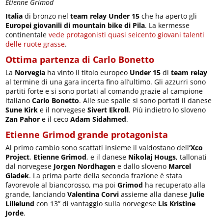
Etienne Grimod
Italia
di bronzo nel
team relay Under 15
che ha aperto gli
Europei giovanili di mountain bike di Pila
. La kermesse
continentale
vede protagonisti quasi seicento giovani talenti
delle ruote grasse
.
Ottima partenza di Carlo Bonetto
La
Norvegia
ha vinto il titolo europeo
Under 15
di
team relay
al termine di una gara incerta fino all’ultimo. Gli azzurri sono
partiti forte e si sono portati al comando grazie al campione
italiano
Carlo Bonetto
. Alle sue spalle si sono portati il danese
Sune Kirk
e il norvegese
Sivert Ekroll
. Più indietro lo sloveno
Zan Pahor
e il ceco
Adam Sidahmed
.
Etienne Grimod grande protagonista
Al primo cambio sono scattati insieme il valdostano dell
‘Xco
Project
,
Etienne Grimod
, e il danese
Nikolaj Hougs
, tallonati
dal norvegese
Jorgen Nordhagen
e dallo sloveno
Marcel
Gladek
. La prima parte della seconda frazione è stata
favorevole al biancorosso, ma poi
Grimod
ha recuperato alla
grande, lanciando
Valentina Corvi
assieme alla danese
Julie
Lillelund
con 13” di vantaggio sulla norvegese
Lis Kristine
Jorde
.