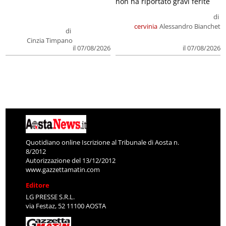
non ha riportato gravi ferite
di
cervinia
Alessandro Bianchet
di
Cinzia Timpano
il 07/08/2026
il 07/08/2026
Quotidiano online Iscrizione al Tribunale di Aosta n.
8/2012
Autorizzazione del 13/12/2012
www.gazzettamatin.com
Editore
LG PRESSE S.R.L.
via Festaz, 52 11100 AOSTA