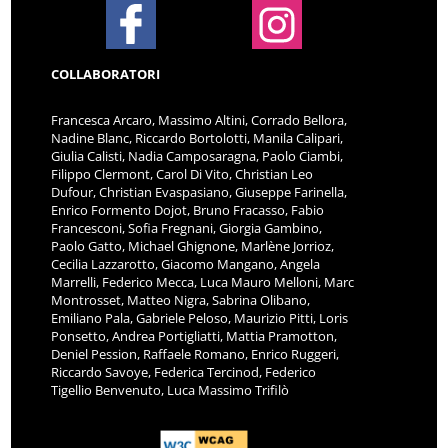
COLLABORATORI
Francesca Arcaro, Massimo Altini, Corrado Bellora,
Nadine Blanc, Riccardo Bortolotti, Manila Calipari,
Giulia Calisti, Nadia Camposaragna, Paolo Ciambi,
Filippo Clermont, Carol Di Vito, Christian Leo
Dufour, Christian Evaspasiano, Giuseppe Farinella,
Enrico Formento Dojot, Bruno Fracasso, Fabio
Francesconi, Sofia Fregnani, Giorgia Gambino,
Paolo Gatto, Michael Ghignone, Marlène Jorrioz,
Cecilia Lazzarotto, Giacomo Mangano, Angela
Marrelli, Federico Mecca, Luca Mauro Melloni, Marc
Montrosset, Matteo Nigra, Sabrina Olibano,
Emiliano Pala, Gabriele Peloso, Maurizio Pitti, Loris
Ponsetto, Andrea Portigliatti, Mattia Pramotton,
Deniel Pession, Raffaele Romano, Enrico Ruggeri,
Riccardo Savoye, Federica Tercinod, Federico
Tigellio Benvenuto, Luca Massimo Trifilò