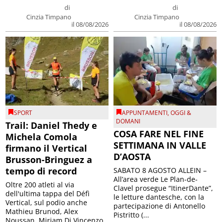
di
di
Cinzia Timpano
Cinzia Timpano
il 08/08/2026
il 08/08/2026
SPORT
APPUNTAMENTI
,
OGGI &
DOMANI
Trail: Daniel Thedy e
COSA FARE NEL FINE
Michela Comola
SETTIMANA IN VALLE
firmano il Vertical
D’AOSTA
Brusson-Bringuez a
tempo di record
SABATO 8 AGOSTO ALLEIN –
All’area verde Le Plan-de-
Oltre 200 atleti al via
Clavel prosegue “ItinerDante”,
dell'ultima tappa del Défì
le letture dantesche, con la
Vertical, sul podio anche
partecipazione di Antonello
Mathieu Brunod, Alex
Pistritto (...
Noussan, Miriam Di Vincenzo