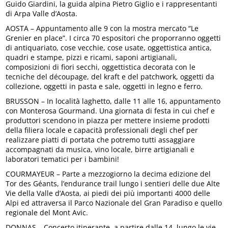
Guido Giardini, la guida alpina Pietro Giglio e i rappresentanti
di Arpa Valle d’Aosta.
AOSTA – Appuntamento alle 9 con la mostra mercato “Le
Grenier en place”. I circa 70 espositori che proporranno oggetti
di antiquariato, cose vecchie, cose usate, oggettistica antica,
quadri e stampe, pizzi e ricami, saponi artigianali,
composizioni di fiori secchi, oggettistica decorata con le
tecniche del découpage, del kraft e del patchwork, oggetti da
collezione, oggetti in pasta e sale, oggetti in legno e ferro.
BRUSSON – In località laghetto, dalle 11 alle 16, appuntamento
con Monterosa Gourmand. Una giornata di festa in cui chef e
produttori scendono in piazza per mettere insieme prodotti
della filiera locale e capacità professionali degli chef per
realizzare piatti di portata che potremo tutti assaggiare
accompagnati da musica, vino locale, birre artigianali e
laboratori tematici per i bambini!
COURMAYEUR – Parte a mezzogiorno la decima edizione del
Tor des Géants, l’endurance trail lungo i sentieri delle due Alte
Vie della Valle d’Aosta, ai piedi dei più importanti 4000 delle
Alpi ed attraversa il Parco Nazionale del Gran Paradiso e quello
regionale del Mont Avic.
DONNAS – Concerto itinerante, a partire dalle 14, lungo le vie