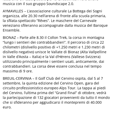
musica con il suo gruppo Soundscape 2.0.
AYMAVILLES – L’associazione culturale La Bottega dei Sogni
organizza, alle 20.30 nell’arena di fronte alla scuola primaria,
la sfilata-spettacolo “Rêves”. Le maschere del Carnevale
veneziano sfileranno accompagnate dalla musica del Baroque
Ensemble.
BIONAZ – Parte alle 8.30 il Collon Trek, la corsa in montagna
“lungo i sentieri dei contrabbandieri”. Il percorso di circa 22
chilometri (dislivello positivo di +1.250 metri e 1.230 metri di
dislivello negativo) unisce le Vallate di Bionaz (Alta Vallpelline
in Valle d’Aosta – Italia) e la Val d’Hérens (Vallese-Svizzera)
utilizzando principalmente i sentieri usati, anticamente, dai
contrabbandieri. La corsa deve essere conclusa nel tempo
massimo di 9 ore.
BREUIL-CERVINIA – Il Golf Club del Cervino ospita, dal 5 al 7
settembre, la quinta edizione del Cervino Open, gara del
circuito professionistico europeo Alps Tour. La tappa ai piedi
del Cervino, l’ultima prima del “Grand Final” di ottobre, vedrà
la partecipazione di 132 giocatori provenienti da tutto il mondo
che si sfideranno per aggiudicarsi il montepremi di 40.000
euro.