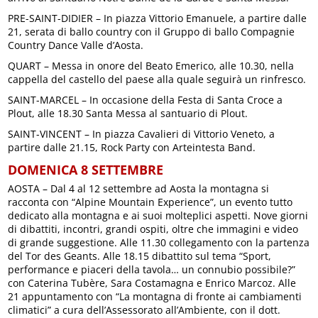
PRE-SAINT-DIDIER – In piazza Vittorio Emanuele, a partire dalle
21, serata di ballo country con il Gruppo di ballo Compagnie
Country Dance Valle d’Aosta.
QUART – Messa in onore del Beato Emerico, alle 10.30, nella
cappella del castello del paese alla quale seguirà un rinfresco.
SAINT-MARCEL – In occasione della Festa di Santa Croce a
Plout, alle 18.30 Santa Messa al santuario di Plout.
SAINT-VINCENT – In piazza Cavalieri di Vittorio Veneto, a
partire dalle 21.15, Rock Party con Arteintesta Band.
DOMENICA 8 SETTEMBRE
AOSTA – Dal 4 al 12 settembre ad Aosta la montagna si
racconta con “Alpine Mountain Experience”, un evento tutto
dedicato alla montagna e ai suoi molteplici aspetti. Nove giorni
di dibattiti, incontri, grandi ospiti, oltre che immagini e video
di grande suggestione. Alle 11.30 collegamento con la partenza
del Tor des Geants. Alle 18.15 dibattito sul tema “Sport,
performance e piaceri della tavola… un connubio possibile?”
con Caterina Tubère, Sara Costamagna e Enrico Marcoz. Alle
21 appuntamento con “La montagna di fronte ai cambiamenti
climatici” a cura dell’Assessorato all’Ambiente, con il dott.