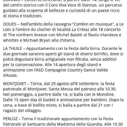
del centro storico con il Coro Viva Voce di Donnas. un percorso
guidato alla scoperta di bellezze e curiosità di un paese ricco
di storia e tradizioni.
DOUES – Nell’ambito della rassegna “Combin en musique”, a Le
coin à l’ombre du clocher di località La Cretaz alle 18 concerto
di The northern breeze con Michel Balatti al flauto irlandese e
whistles e Michael Bryan alla chitarra.
LA THUILE – Appuntamento con la Festa della birra. Durante le
due giornate saranno aperti gli stand di diversi birrifici, dove si
potrà degustare birra artigianale non filtrata, senza additivi
per la conservazione. Alle 14 apertura degli stand e
animazione con l’ASD Compagnie Country Dance Vallée
d’Aoste.
MONTJOVET – Torna, dal 29 agosto all’8 settembre, la festa
patronale di Montjovet. Santa Messa del patrono alle 10.30.
Nel pomeriggio, a partire dalle 14, si balla con le Mondine.
Dalle 15 open day di basket e animazione per bambini. Dopo la
cena, a base di bollito misto, si balla a partire dal 21 con I
ragazzi del villaggio.
PERLOZ – Torna il tradizionale appuntamento con la Festa
Patronale al Santuario della Madonna della Guardia. Alle 10.30