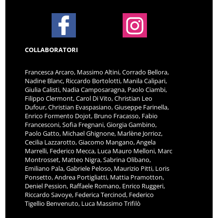
COLLABORATORI
Francesca Arcaro, Massimo Altini, Corrado Bellora,
Nadine Blanc, Riccardo Bortolotti, Manila Calipari,
Giulia Calisti, Nadia Camposaragna, Paolo Ciambi,
Filippo Clermont, Carol Di Vito, Christian Leo
Dufour, Christian Evaspasiano, Giuseppe Farinella,
Enrico Formento Dojot, Bruno Fracasso, Fabio
Francesconi, Sofia Fregnani, Giorgia Gambino,
Paolo Gatto, Michael Ghignone, Marlène Jorrioz,
Cecilia Lazzarotto, Giacomo Mangano, Angela
Marrelli, Federico Mecca, Luca Mauro Melloni, Marc
Montrosset, Matteo Nigra, Sabrina Olibano,
Emiliano Pala, Gabriele Peloso, Maurizio Pitti, Loris
Ponsetto, Andrea Portigliatti, Mattia Pramotton,
Deniel Pession, Raffaele Romano, Enrico Ruggeri,
Riccardo Savoye, Federica Tercinod, Federico
Tigellio Benvenuto, Luca Massimo Trifilò