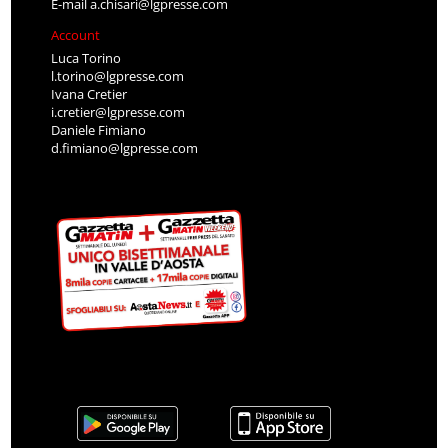
E-mail
a.chisari@lgpresse.com
Account
Luca Torino
l.torino@lgpresse.com
Ivana Cretier
i.cretier@lgpresse.com
Daniele Fimiano
d.fimiano@lgpresse.com