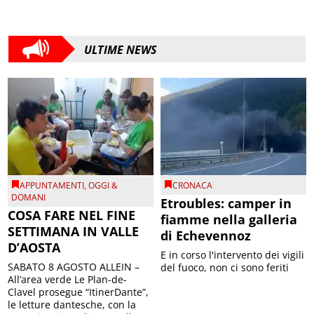
ULTIME NEWS
APPUNTAMENTI
,
OGGI &
CRONACA
DOMANI
Etroubles: camper in
COSA FARE NEL FINE
fiamme nella galleria
SETTIMANA IN VALLE
di Echevennoz
D’AOSTA
E in corso l'intervento dei vigili
SABATO 8 AGOSTO ALLEIN –
del fuoco, non ci sono feriti
All’area verde Le Plan-de-
Clavel prosegue “ItinerDante”,
le letture dantesche, con la