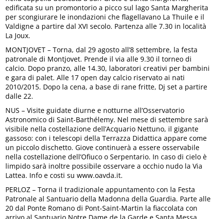
edificata su un promontorio a picco sul lago Santa Margherita
per scongiurare le inondazioni che flagellavano La Thuile e il
Valdigne a partire dal XVI secolo. Partenza alle 7.30 in località
La Joux.
MONTJOVET – Torna, dal 29 agosto all’8 settembre, la festa
patronale di Montjovet. Prende il via alle 9.30 il torneo di
calcio. Dopo pranzo, alle 14.30, laboratori creativi per bambini
e gara di palet. Alle 17 open day calcio riservato ai nati
2010/2015. Dopo la cena, a base di rane fritte, Dj set a partire
dalle 22.
NUS – Visite guidate diurne e notturne all’Osservatorio
Astronomico di Saint-Barthélemy. Nel mese di settembre sarà
visibile nella costellazione dell’Acquario Nettuno, il gigante
gassoso: con i telescopi della Terrazza Didattica appare come
un piccolo dischetto. Giove continuerà a essere osservabile
nella costellazione dell’Ofiuco o Serpentario. In caso di cielo è
limpido sarà inoltre possibile osservare a occhio nudo la Via
Lattea. Info e costi su www.oavda.it.
PERLOZ – Torna il tradizionale appuntamento con la Festa
Patronale al Santuario della Madonna della Guardia. Parte alle
20 dal Ponte Romano di Pont-Saint-Martin la fiaccolata con
arrivo al Santuario Notre Dame de la Garde e Santa Messa.