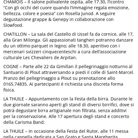
CHAMOIS – Il salone polivalente ospita, alle 17.30, l’icontro
“Con gli occhi del cuore quando l’immagine regala emozione,
bellezza, colore e poesia” con Rosella Junod. A seguire
degustazione grappe & Genepy in collaborazione con
Slowfood.
CHATILLON – La sala del Castello di Ussel fa da cornice, alle 17,
alla Gran Milonga. Gli appassionati tangheri potranno danzare
du un ottimo parquet in legno; alle 18.30, aperitivo con i
mercenari svizzeri cinquecenteschi a cura dell’associazione
culturale Les Chevaliers de Arpitan.
COGNE – Parte alle 22 da Gimillan il pellegrinaggio notturno al
Santuario di Plout attraversando a piedi il colle di Saint-Marcel.
Pranzo del pellegrinaggio a Plout su prenotazione allo
0165.74835. Ai partecipanti è richiesta una discreta forma
fisica.
LA THUILE – Appuntamento con la Festa della birra. Durante le
due giornate saranno aperti gli stand di diversi birrifici, dove si
potrà degustare birra artigianale non filtrata, senza additivi
per la conservazione. Alle 17 apertura degli stand e concerto
della Carisma Band.
LA THUILE – In occasione della Festa del Rutor, alle 11 messa
nella cappella dedicata a San Grato e Santa Margherita,