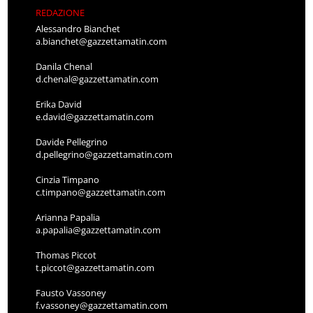
REDAZIONE
Alessandro Bianchet
a.bianchet@gazzettamatin.com
Danila Chenal
d.chenal@gazzettamatin.com
Erika David
e.david@gazzettamatin.com
Davide Pellegrino
d.pellegrino@gazzettamatin.com
Cinzia Timpano
c.timpano@gazzettamatin.com
Arianna Papalia
a.papalia@gazzettamatin.com
Thomas Piccot
t.piccot@gazzettamatin.com
Fausto Vassoney
f.vassoney@gazzettamatin.com