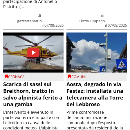
partecipazione di Antonello
Pistritto (...
di
di
gazzettamatin
Cinzia Timpano
il 07/08/2026
il 07/08/2026
CRONACA
COMUNI
Scarica di sassi sul
Aosta, degrado in via
Breithorn, tratto in
Festaz: installata una
salvo alpinista ferito a
telecamera alla Torre
una gamba
del Lebbroso
L'intervento è avvenuto in
Prime contromosse
parte via terra e in parte con
dell'amministrazione
l'elicottero a causa delle
comunale dopo l'esposto
condizioni meteo. L'alpinista
presentato da residenti della