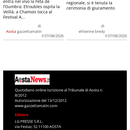
entra nel vivo la Feta de
regionale, si è tenuta la
l’Oumbra; Etroubles ospita la
cerimonia di giuramento
Veillà; a Chamois tocca al
Festival A...
di
di
Aosta
gazzettamatin
ethienne bredy
il 07/08/2026
il 07/08/2026
Quotidiano online Iscrizione al Tribunale di Aosta n.
8/2012
Autorizzazione del 13/12/2012
www.gazzettamatin.com
Editore
LG PRESSE S.R.L.
via Festaz, 52 11100 AOSTA