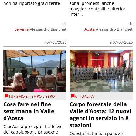
non ha riportato gravi ferite
zona; promessi anche
maggiori controlli e ulteriori
inter...
di
di
cervinia
Alessandro Bianchet
Aosta
Alessandro Bianchet
il 07/08/2026
il 07/08/2026
TURISMO & TEMPO LIBERO
ATTUALITA'
Cosa fare nel fine
Corpo forestale della
settimana in Valle
Valle d’Aosta: 12 nuovi
d’Aosta
agenti in servizio in 8
stazioni
GiocAosta prosegue tra le vie
del capoluogo; a Brissogne
Questa mattina, a palazzo