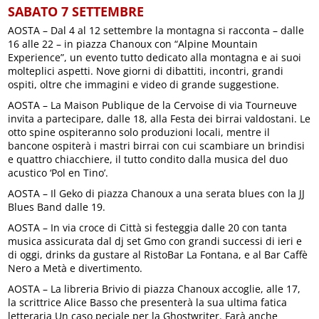
SABATO 7 SETTEMBRE
AOSTA – Dal 4 al 12 settembre la montagna si racconta – dalle
16 alle 22 – in piazza Chanoux con “Alpine Mountain
Experience”, un evento tutto dedicato alla montagna e ai suoi
molteplici aspetti. Nove giorni di dibattiti, incontri, grandi
ospiti, oltre che immagini e video di grande suggestione.
AOSTA – La Maison Publique de la Cervoise di via Tourneuve
invita a partecipare, dalle 18, alla Festa dei birrai valdostani. Le
otto spine ospiteranno solo produzioni locali, mentre il
bancone ospiterà i mastri birrai con cui scambiare un brindisi
e quattro chiacchiere, il tutto condito dalla musica del duo
acustico ‘Pol en Tino’.
AOSTA – Il Geko di piazza Chanoux a una serata blues con la JJ
Blues Band dalle 19.
AOSTA – In via croce di Città si festeggia dalle 20 con tanta
musica assicurata dal dj set Gmo con grandi successi di ieri e
di oggi, drinks da gustare al RistoBar La Fontana, e al Bar Caffè
Nero a Metà e divertimento.
AOSTA – La libreria Brivio di piazza Chanoux accoglie, alle 17,
la scrittrice Alice Basso che presenterà la sua ultima fatica
letteraria Un caso peciale per la Ghostwriter. Farà anche