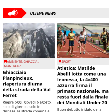
ULTIME NEWS
AMBIENTE
,
GHIACCIAI
,
SPORT
MONTAGNA
Atletica: Matilde
Ghiacciaio
Abelli lotta come una
Planpincieux,
leonessa, la 4×400
riapertura diurna
azzurra firma il
della strada della Val
primato nazionale, ma
Ferret
resta fuori dalla finale
dei Mondiali Under 20
Riapre oggi, giovedì 6 agosto,
solo di giorno e solo in
Buon debutto iridato della
discesa, la strada comunale