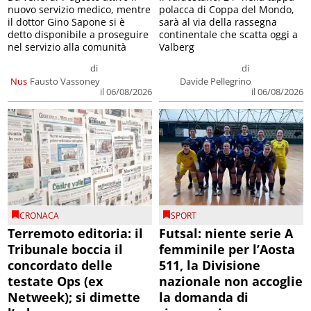
nuovo servizio medico, mentre
polacca di Coppa del Mondo,
il dottor Gino Sapone si è
sarà al via della rassegna
detto disponibile a proseguire
continentale che scatta oggi a
nel servizio alla comunità
Valberg
di
di
Nus
Fausto Vassoney
Davide Pellegrino
il 06/08/2026
il 06/08/2026
CRONACA
SPORT
Terremoto editoria: il
Futsal: niente serie A
Tribunale boccia il
femminile per l’Aosta
concordato delle
511, la Divisione
testate Ops (ex
nazionale non accoglie
Netweek); si dimette
la domanda di