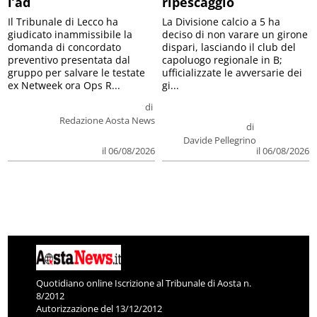
l’ad
ripescaggio
Il Tribunale di Lecco ha
La Divisione calcio a 5 ha
giudicato inammissibile la
deciso di non varare un girone
domanda di concordato
dispari, lasciando il club del
preventivo presentata dal
capoluogo regionale in B;
gruppo per salvare le testate
ufficializzate le avversarie dei
ex Netweek ora Ops R...
gi...
di
Redazione Aosta News
di
Davide Pellegrino
il 06/08/2026
il 06/08/2026
Quotidiano online Iscrizione al Tribunale di Aosta n.
8/2012
Autorizzazione del 13/12/2012