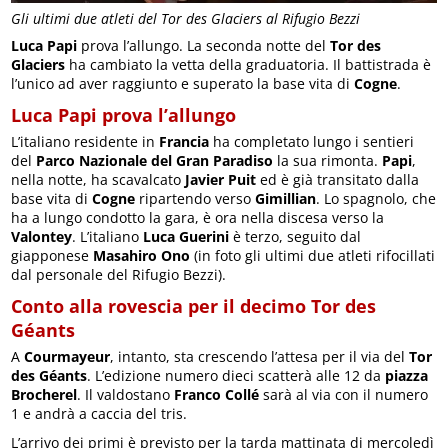
Gli ultimi due atleti del Tor des Glaciers al Rifugio Bezzi
Luca Papi
prova l’allungo. La seconda notte del
Tor des
Glaciers
ha cambiato la vetta della graduatoria. Il battistrada è
l’unico ad aver raggiunto e superato la base vita di
Cogne
.
Luca Papi prova l’allungo
L’italiano residente in
Francia
ha completato lungo i sentieri
del
Parco Nazionale del Gran Paradiso
la sua rimonta.
Papi
,
nella notte, ha scavalcato
Javier Puit
ed è già transitato dalla
base vita di
Cogne
ripartendo verso
Gimillian
. Lo spagnolo, che
ha a lungo condotto la gara, è ora nella discesa verso la
Valontey
. L’italiano
Luca Guerini
è terzo, seguito dal
giapponese
Masahiro Ono
(in foto gli ultimi due atleti rifocillati
dal personale del Rifugio Bezzi).
Conto alla rovescia per il decimo Tor des
Géants
A
Courmayeur
, intanto, sta crescendo l’attesa per il via del
Tor
des Géants
. L’edizione numero dieci scatterà alle 12 da
piazza
Brocherel
. Il valdostano
Franco Collé
sarà al via con il numero
1 e andrà a caccia del tris.
L’arrivo dei primi è previsto per la tarda mattinata di mercoledì