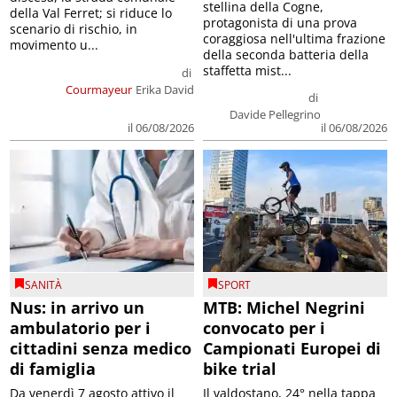
stellina della Cogne,
della Val Ferret; si riduce lo
protagonista di una prova
scenario di rischio, in
coraggiosa nell'ultima frazione
movimento u...
della seconda batteria della
staffetta mist...
di
Courmayeur
Erika David
di
Davide Pellegrino
il 06/08/2026
il 06/08/2026
SANITÀ
SPORT
Nus: in arrivo un
MTB: Michel Negrini
ambulatorio per i
convocato per i
cittadini senza medico
Campionati Europei di
di famiglia
bike trial
Da venerdì 7 agosto attivo il
Il valdostano, 24° nella tappa