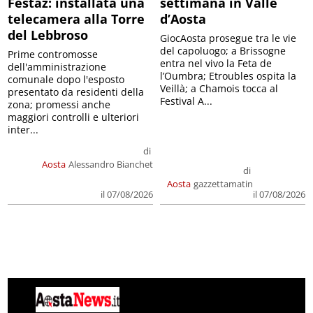
Festaz: installata una
settimana in Valle
telecamera alla Torre
d’Aosta
del Lebbroso
GiocAosta prosegue tra le vie
del capoluogo; a Brissogne
Prime contromosse
entra nel vivo la Feta de
dell'amministrazione
l’Oumbra; Etroubles ospita la
comunale dopo l'esposto
Veillà; a Chamois tocca al
presentato da residenti della
Festival A...
zona; promessi anche
maggiori controlli e ulteriori
inter...
di
Aosta
Alessandro Bianchet
di
Aosta
gazzettamatin
il 07/08/2026
il 07/08/2026