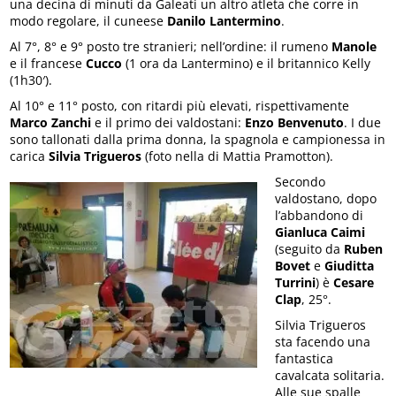
una decina di minuti da Galeati un altro atleta che corre in
modo regolare, il cuneese
Danilo Lantermino
.
Al 7°, 8° e 9° posto tre stranieri; nell’ordine: il rumeno
Manole
e il francese
Cucco
(1 ora da Lantermino) e il britannico Kelly
(1h30′).
Al 10° e 11° posto, con ritardi più elevati, rispettivamente
Marco Zanchi
e il primo dei valdostani:
Enzo Benvenuto
. I due
sono tallonati dalla prima donna, la spagnola e campionessa in
carica
Silvia Trigueros
(foto nella di Mattia Pramotton).
Secondo
valdostano, dopo
l’abbandono di
Gianluca Caimi
(seguito da
Ruben
Bovet
e
Giuditta
Turrini
) è
Cesare
Clap
, 25°.
Silvia Trigueros
sta facendo una
fantastica
cavalcata solitaria.
Alle sue spalle