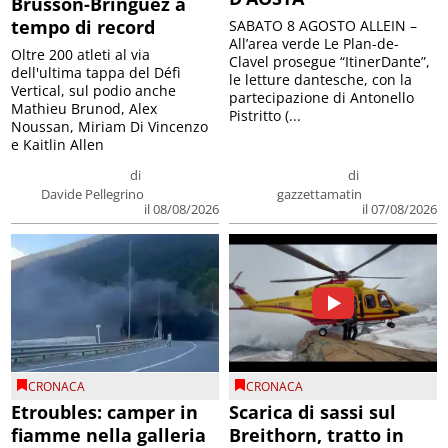
Brusson-Bringuez a
tempo di record
SABATO 8 AGOSTO ALLEIN –
All’area verde Le Plan-de-
Oltre 200 atleti al via
Clavel prosegue “ItinerDante”,
dell'ultima tappa del Défì
le letture dantesche, con la
Vertical, sul podio anche
partecipazione di Antonello
Mathieu Brunod, Alex
Pistritto (...
Noussan, Miriam Di Vincenzo
e Kaitlin Allen
di
di
Davide Pellegrino
gazzettamatin
il 08/08/2026
il 07/08/2026
CRONACA
CRONACA
Etroubles: camper in
Scarica di sassi sul
fiamme nella galleria
Breithorn, tratto in