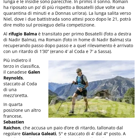
lunga e le insidie sono parecchie. In primis il sonno. Romain
ha riposato un po’ di più rispetto a Bosatelli (due volte una
quarantina di minuti e a Donnas un’ora). La lunga salita verso
Niel, dove i due battistrada sono attesi poco dopo le 21, potrà
dire molto sul prosieguo della competizione.
Al
rifugio Balma
è transitato per primo Bosatelli (foto a destra
di Nadir Balma), ma Romain (foto in home di Nadir Balma) sta
recuperando passo dopo passo e a quel rilevamento è arrivato
con un ritardo di 1’30” (erano 4′ al Coda e 7′ a Sassa).
Più indietro il
terzo in classifica,
il canadese
Galen
Reynolds
,
staccato al Coda
di una
mezz’oretta.
In quarta
posizione un altro
francese,
Sebastien
Raichon
, che accusa un paio d’ore di ritardo, tallonato dal
regolare
Gianluca Galeati
, 5° e staccato di 4′ dal 4° posto. A