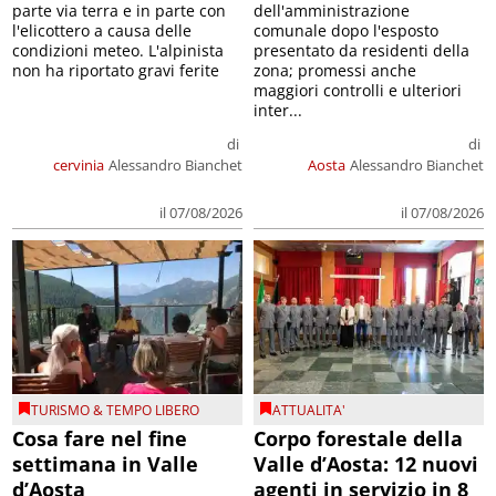
parte via terra e in parte con
dell'amministrazione
l'elicottero a causa delle
comunale dopo l'esposto
condizioni meteo. L'alpinista
presentato da residenti della
non ha riportato gravi ferite
zona; promessi anche
maggiori controlli e ulteriori
inter...
di
di
cervinia
Alessandro Bianchet
Aosta
Alessandro Bianchet
il 07/08/2026
il 07/08/2026
TURISMO & TEMPO LIBERO
ATTUALITA'
Cosa fare nel fine
Corpo forestale della
settimana in Valle
Valle d’Aosta: 12 nuovi
d’Aosta
agenti in servizio in 8