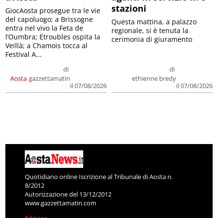
stazioni
GiocAosta prosegue tra le vie
del capoluogo; a Brissogne
Questa mattina, a palazzo
entra nel vivo la Feta de
regionale, si è tenuta la
l’Oumbra; Etroubles ospita la
cerimonia di giuramento
Veillà; a Chamois tocca al
Festival A...
di
di
Aosta
gazzettamatin
ethienne bredy
il 07/08/2026
il 07/08/2026
Quotidiano online Iscrizione al Tribunale di Aosta n.
8/2012
Autorizzazione del 13/12/2012
www.gazzettamatin.com
Editore