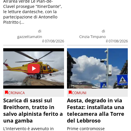
All’area verde Le Plan-de-
Clavel prosegue “ItinerDante”,
le letture dantesche, con la
partecipazione di Antonello
Pistritto (...
di
di
gazzettamatin
Cinzia Timpano
il 07/08/2026
il 07/08/2026
CRONACA
COMUNI
Scarica di sassi sul
Aosta, degrado in via
Breithorn, tratto in
Festaz: installata una
salvo alpinista ferito a
telecamera alla Torre
una gamba
del Lebbroso
L'intervento è avvenuto in
Prime contromosse